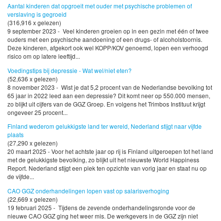
Aantal kinderen dat opgroeit met ouder met psychische problemen of
verslaving is gegroeid
(316,916 x gelezen)
9 september 2023 - Veel kinderen groeien op in een gezin met één of twee
ouders met een psychische aandoening of een drugs- of alcoholstoornis.
Deze kinderen, afgekort ook wel KOPP/KOV genoemd, lopen een verhoogd
risico om op latere leeftijd...
Voedingstips bij depressie - Wat wel/niet eten?
(52,636 x gelezen)
8 november 2023 - Wist je dat 5,2 procent van de Nederlandse bevolking tot
65 jaar in 2022 leed aan een depressie? Dit komt neer op 550.000 mensen,
zo blijkt uit cijfers van de GGZ Groep. En volgens het Trimbos Instituut krijgt
ongeveer 25 procent...
Finland wederom gelukkigste land ter wereld, Nederland stijgt naar vijfde
plaats
(27,290 x gelezen)
20 maart 2025 - Voor het achtste jaar op rij is Finland uitgeroepen tot het land
met de gelukkigste bevolking, zo blijkt uit het nieuwste World Happiness
Report. Nederland stijgt een plek ten opzichte van vorig jaar en staat nu op
de vijfde...
CAO GGZ onderhandelingen lopen vast op salarisverhoging
(22,669 x gelezen)
19 februari 2025 - Tijdens de zevende onderhandelingsronde voor de
nieuwe CAO GGZ ging het weer mis. De werkgevers in de GGZ zijn niet