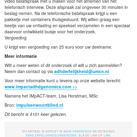
video belafspraak met u maken voor het afnemen van het
telefonisch interview. Deze afspraak zal ongeveer 30 minuten in
beslag nemen. Na de telefonische belafspraak krijgt u een
pakketje met containers thuisgestuurd. Wij willen graag een
beetje van uw ontlasting en speeksel verzamelen in een speciaal
daarvoor ontwikkeld buisje voor het onderzoek.
Vergoeding
U krijgt een vergoeding van 25 euro voor uw deelname.
Meer informatie
Wilt u meer weten of dit onderzoek of wilt u zich aanmelden?
Neem dan contact op via
adhderfelijkheid@umcn.nl
Voor meer informatie kunt u tevens op onze website terecht:
www.impactadhdgenomics.com >>
Namens het IMpACT-team, Lisa Horstman, MSc
Bron:
impulsenwoortblind.nl
Dit bericht is 4101 keer gelezen.
DIT ARTIKEL IS GEPOST IN
ADHD
,
ONDERZOEK
EN GETAGGED
ADHD
,
ERFELIJKHEID
,
ONDERZOEK
. SLA DE LINK OP
LINK
.