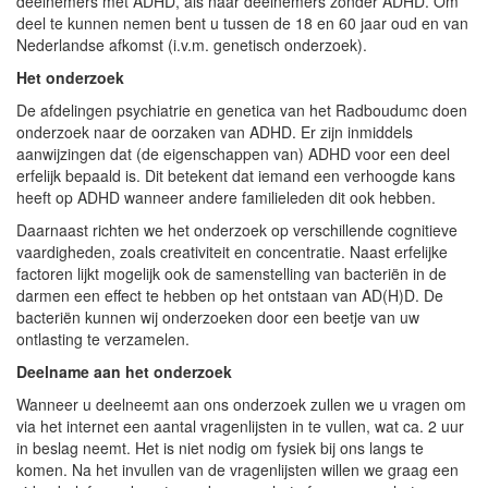
deelnemers met ADHD, als naar deelnemers zonder ADHD. Om
deel te kunnen nemen bent u tussen de 18 en 60 jaar oud en van
Nederlandse afkomst (i.v.m. genetisch onderzoek).
Het onderzoek
De afdelingen psychiatrie en genetica van het Radboudumc doen
onderzoek naar de oorzaken van ADHD. Er zijn inmiddels
aanwijzingen dat (de eigenschappen van) ADHD voor een deel
erfelijk bepaald is. Dit betekent dat iemand een verhoogde kans
heeft op ADHD wanneer andere familieleden dit ook hebben.
Daarnaast richten we het onderzoek op verschillende cognitieve
vaardigheden, zoals creativiteit en concentratie. Naast erfelijke
factoren lijkt mogelijk ook de samenstelling van bacteriën in de
darmen een effect te hebben op het ontstaan van AD(H)D. De
bacteriën kunnen wij onderzoeken door een beetje van uw
ontlasting te verzamelen.
Deelname aan het onderzoek
Wanneer u deelneemt aan ons onderzoek zullen we u vragen om
via het internet een aantal vragenlijsten in te vullen, wat ca. 2 uur
in beslag neemt. Het is niet nodig om fysiek bij ons langs te
komen. Na het invullen van de vragenlijsten willen we graag een