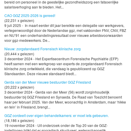
bereid om personeel in de geestelijke gezondheidszorg een fatsoenlijke
salarisverhoging aan te bieden. Het...
CAO GGZ 2025-2026 is gereed!
(22,231 x gelezen)
9 juli 2025 - In maart eerder dit jaar bereikte een delegatie van werkgevers,
vertegenwoordigd door de Nederlandse ggz, met vakbonden FNV, CNV, FBZ
en NU’91 een onderhandelingsresultaat over nieuwe arbeidsvoorwaarden
voor ggz-medewerkers. De...
Nieuw: zorgstandaard Forensisch klinische zorg
(20,444 x gelezen)
3 december 2024 - Het Expertisecentrum Forensische Psychiatrie (EFP)
heeft samen met een werkgroep van experts de zorgstandaard Forensisch
klinische zorg ontwikkeld, die vandaag is gepubliceerd op GGZ
Standaarden. Deze nieuwe standaard biedt...
Gerda van der Meer nieuwe bestuurder GGZ Friesland
(20,222 x gelezen)
3 december 2024 - Gerda van der Meer (56) wordt zorginhoudelijk
bestuurder bij GGZ Friesland en Synaeda. De Raad van Toezicht benoemt
haar per februari 2025. Van der Meer, woonachtig in Amsterdam, maar ‘hikke
en tein’ in Friesland, brengt...
GGZ oordeelt over eigen behandelkamers: er moet iets gebeuren.
(18,186 x gelezen)
19 november 2024 - Uit onderzoek onder de Top 20 van de GGZ-
instellingen blijkt dat er sporadisch structureel, wetenschappelijk