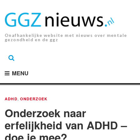
Ga
naar
de
inhoud.
Onafhankelijke website met nieuws over mentale
gezondheid en de ggz
MENU
ADHD
,
ONDERZOEK
Onderzoek naar
erfelijkheid van ADHD –
doe je mee?