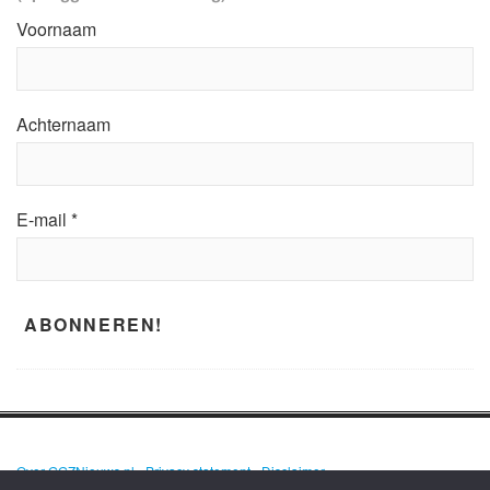
Voornaam
Achternaam
E-mail
*
Over GGZNieuws.nl
•
Privacy statement
•
Disclaimer