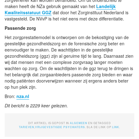
maken heeft de NZa gebruik gemaakt van het
Landelijk
Kwaliteitsstatuut GGZ
dat door het Zorginstituut Nederland is
vastgesteld. De NVvP is het niet eens met deze differentiatie.
Passende zorg
Het zorgprestatiemodel is ontworpen om de bekostiging van de
geestelijke gezondheidszorg en de forensische zorg beter en
eenvoudiger te maken. De wachttijden in de geestelijke
gezondheidszorg (ggz) zijn al geruime tijd te lang. Daarnaast zien
wij dat mensen met een complexe zorgvraag langer moeten
wachten op zorg. Om de wachtlijsten in de ggz terug te dringen is
het belangrijk dat zorgaanbieders passende zorg bieden en waar
nodig patiënten doorverwijzen wanneer zij ergens anders beter
op hun plek zijn.
Bron:
nza.nl
Dit bericht is 2229 keer gelezen.
DIT ARTIKEL IS GEPOST IN
ALGEMEEN
EN GETAGGED
TARIEVEN
,
VRIJGEVESTIGDE PSYCHIATERS
. SLA DE LINK OP
LINK
.