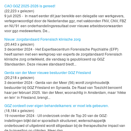
CAO GGZ 2025-2026 is gereed!
(22,223 x gelezen)
9 juli 2025 - In maart eerder dit jaar bereikte een delegatie van werkgevers,
vertegenwoordigd door de Nederlandse ggz, met vakbonden FNV, CNV, FBZ
en NU’91 een onderhandelingsresultaat over nieuwe arbeidsvoorwaarden
voor ggz-medewerkers. De...
Nieuw: zorgstandaard Forensisch klinische zorg
(20,443 x gelezen)
3 december 2024 - Het Expertisecentrum Forensische Psychiatrie (EFP)
heeft samen met een werkgroep van experts de zorgstandaard Forensisch
klinische zorg ontwikkeld, die vandaag is gepubliceerd op GGZ
Standaarden. Deze nieuwe standaard biedt...
Gerda van der Meer nieuwe bestuurder GGZ Friesland
(20,218 x gelezen)
3 december 2024 - Gerda van der Meer (56) wordt zorginhoudelijk
bestuurder bij GGZ Friesland en Synaeda. De Raad van Toezicht benoemt
haar per februari 2025. Van der Meer, woonachtig in Amsterdam, maar ‘hikke
en tein’ in Friesland, brengt...
GGZ oordeelt over eigen behandelkamers: er moet iets gebeuren.
(18,184 x gelezen)
19 november 2024 - Uit onderzoek onder de Top 20 van de GGZ-
instellingen blijkt dat er sporadisch structureel, wetenschappelijk
onderbouwd of uitgebreid wordt stilgestaan bij de therapeutische impact van
de huisvesting op cliënten. Meer dan...