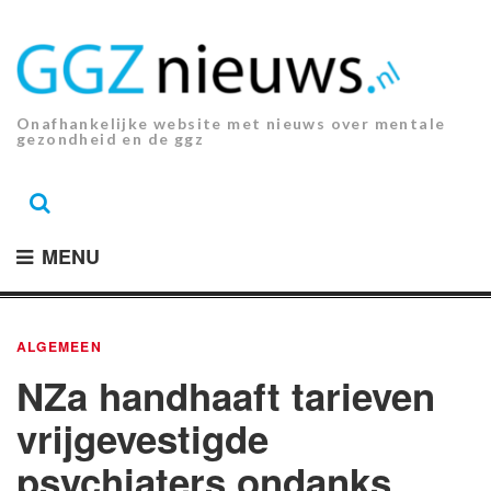
Ga
naar
de
inhoud.
Onafhankelijke website met nieuws over mentale
gezondheid en de ggz
MENU
ALGEMEEN
NZa handhaaft tarieven
vrijgevestigde
psychiaters ondanks