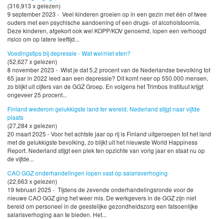
(316,913 x gelezen)
9 september 2023 - Veel kinderen groeien op in een gezin met één of twee
ouders met een psychische aandoening of een drugs- of alcoholstoornis.
Deze kinderen, afgekort ook wel KOPP/KOV genoemd, lopen een verhoogd
risico om op latere leeftijd...
Voedingstips bij depressie - Wat wel/niet eten?
(52,627 x gelezen)
8 november 2023 - Wist je dat 5,2 procent van de Nederlandse bevolking tot
65 jaar in 2022 leed aan een depressie? Dit komt neer op 550.000 mensen,
zo blijkt uit cijfers van de GGZ Groep. En volgens het Trimbos Instituut krijgt
ongeveer 25 procent...
Finland wederom gelukkigste land ter wereld, Nederland stijgt naar vijfde
plaats
(27,284 x gelezen)
20 maart 2025 - Voor het achtste jaar op rij is Finland uitgeroepen tot het land
met de gelukkigste bevolking, zo blijkt uit het nieuwste World Happiness
Report. Nederland stijgt een plek ten opzichte van vorig jaar en staat nu op
de vijfde...
CAO GGZ onderhandelingen lopen vast op salarisverhoging
(22,663 x gelezen)
19 februari 2025 - Tijdens de zevende onderhandelingsronde voor de
nieuwe CAO GGZ ging het weer mis. De werkgevers in de GGZ zijn niet
bereid om personeel in de geestelijke gezondheidszorg een fatsoenlijke
salarisverhoging aan te bieden. Het...