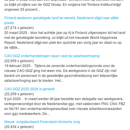
zo blijkt uit cijfers van de GGZ Groep. En volgens het Trimbos Instituut krijgt
ongeveer 25 procent...
Finland wederom gelukkigste land ter wereld, Nederland stijgt naar vijfde
plaats
(27,274 x gelezen)
20 maart 2025 - Voor het achtste jaar op rij is Finland uitgeroepen tot het land
met de gelukkigste bevolking, zo blijkt uit het nieuwste World Happiness
Report. Nederland stijgt een plek ten opzichte van vorig jaar en staat nu op
de vijfde...
CAO GGZ onderhandelingen lopen vast op salarisverhoging
(22,659 x gelezen)
19 februari 2025 - Tijdens de zevende onderhandelingsronde voor de
nieuwe CAO GGZ ging het weer mis. De werkgevers in de GGZ zijn niet
bereid om personeel in de geestelijke gezondheidszorg een fatsoenlijke
salarisverhoging aan te bieden. Het...
CAO GGZ 2025-2026 is gereed!
(22,209 x gelezen)
9 juli 2025 - In maart eerder dit jaar bereikte een delegatie van werkgevers,
vertegenwoordigd door de Nederlandse ggz, met vakbonden FNV, CNV, FBZ
en NU’91 een onderhandelingsresultaat over nieuwe arbeidsvoorwaarden
voor ggz-medewerkers. De...
Nieuw: zorgstandaard Forensisch klinische zorg
(20,434 x gelezen)