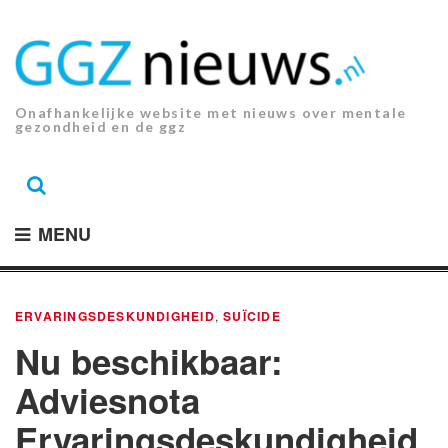
Ga
naar
de
inhoud.
Onafhankelijke website met nieuws over mentale
gezondheid en de ggz
MENU
ERVARINGSDESKUNDIGHEID
,
SUÏCIDE
Nu beschikbaar:
Adviesnota
Ervaringsdeskundigheid