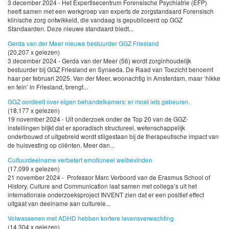
3 december 2024 - Het Expertisecentrum Forensische Psychiatrie (EFP)
heeft samen met een werkgroep van experts de zorgstandaard Forensisch
klinische zorg ontwikkeld, die vandaag is gepubliceerd op GGZ
Standaarden. Deze nieuwe standaard biedt...
Gerda van der Meer nieuwe bestuurder GGZ Friesland
(20,207 x gelezen)
3 december 2024 - Gerda van der Meer (56) wordt zorginhoudelijk
bestuurder bij GGZ Friesland en Synaeda. De Raad van Toezicht benoemt
haar per februari 2025. Van der Meer, woonachtig in Amsterdam, maar ‘hikke
en tein’ in Friesland, brengt...
GGZ oordeelt over eigen behandelkamers: er moet iets gebeuren.
(18,177 x gelezen)
19 november 2024 - Uit onderzoek onder de Top 20 van de GGZ-
instellingen blijkt dat er sporadisch structureel, wetenschappelijk
onderbouwd of uitgebreid wordt stilgestaan bij de therapeutische impact van
de huisvesting op cliënten. Meer dan...
Cultuurdeelname verbetert emotioneel welbevinden
(17,099 x gelezen)
21 november 2024 - Professor Marc Verboord van de Erasmus School of
History, Culture and Communication laat samen met collega’s uit het
internationale onderzoeksproject INVENT zien dat er een positief effect
uitgaat van deelname aan culturele...
Volwassenen met ADHD hebben kortere levensverwachting
(14,304 x gelezen)