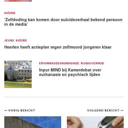
SUÏCIDE
‘Zelfdoding kan komen door suïcideverhaal bekend persoon
in de media’
JEUGD
,
SUÏCIDE
Heerlen heeft actieplan tegen zelfmoord jongeren klaar
ERVARINGSDESKUNDIGHEID
,
RIJKSOVERHEID
Input MIND bij Kamerdebat over
euthanasie en psychisch lijden
Bericht
VORIG BERICHT
VOLGEND BERICHT
navigatie