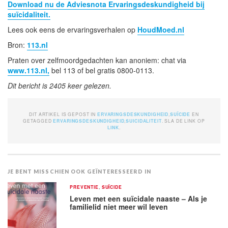
Download nu de Adviesnota Ervaringsdeskundigheid bij
suïcidaliteit.
Lees ook eens de ervaringsverhalen op
HoudMoed.nl
Bron:
113.nl
Praten over zelfmoordgedachten kan anoniem: chat via
www.113.nl,
bel 113 of bel gratis 0800-0113.
Dit bericht is 2405 keer gelezen.
DIT ARTIKEL IS GEPOST IN
ERVARINGSDESKUNDIGHEID
,
SUÏCIDE
EN
GETAGGED
ERVARINGSDESKUNDIGHEID
,
SUICIDALITEIT
. SLA DE LINK OP
LINK
.
JE BENT MISSCHIEN OOK GEÏNTERESSEERD IN
PREVENTIE
,
SUÏCIDE
Leven met een suïcidale naaste – Als je
familielid niet meer wil leven