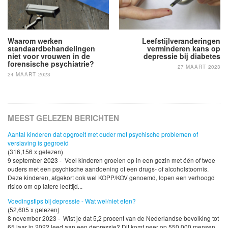
Waarom werken
Leefstijlveranderingen
standaardbehandelingen
verminderen kans op
niet voor vrouwen in de
depressie bij diabetes
forensische psychiatrie?
27 MAART 2023
24 MAART 2023
MEEST GELEZEN BERICHTEN
Aantal kinderen dat opgroeit met ouder met psychische problemen of
verslaving is gegroeid
(316,156 x gelezen)
9 september 2023 - Veel kinderen groeien op in een gezin met één of twee
ouders met een psychische aandoening of een drugs- of alcoholstoornis.
Deze kinderen, afgekort ook wel KOPP/KOV genoemd, lopen een verhoogd
risico om op latere leeftijd...
Voedingstips bij depressie - Wat wel/niet eten?
(52,605 x gelezen)
8 november 2023 - Wist je dat 5,2 procent van de Nederlandse bevolking tot
65 jaar in 2022 leed aan een depressie? Dit komt neer op 550.000 mensen,