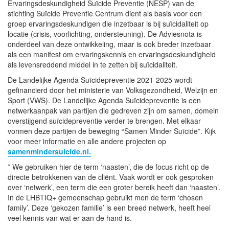
Ervaringsdeskundigheid Suïcide Preventie (NESP) van de
stichting Suïcide Preventie Centrum dient als basis voor een
groep ervaringsdeskundigen die inzetbaar is bij suïcidaliteit op
locatie (crisis, voorlichting, ondersteuning). De Adviesnota is
onderdeel van deze ontwikkeling, maar is ook breder inzetbaar
als een manifest om ervaringskennis en ervaringsdeskundigheid
als levensreddend middel in te zetten bij suïcidaliteit.
De Landelijke Agenda Suïcidepreventie 2021-2025 wordt
gefinancierd door het ministerie van Volksgezondheid, Welzijn en
Sport (VWS). De Landelijke Agenda Suïcidepreventie is een
netwerkaanpak van partijen die gedreven zijn om samen, domein
overstijgend suïcidepreventie verder te brengen. Met elkaar
vormen deze partijen de beweging “Samen Minder Suïcide”. Kijk
voor meer informatie en alle andere projecten op
samenmindersuicide.nl.
* We gebruiken hier de term ‘naasten’, die de focus richt op de
directe betrokkenen van de cliënt. Vaak wordt er ook gesproken
over ‘netwerk’, een term die een groter bereik heeft dan ‘naasten’.
In de LHBTIQ+ gemeenschap gebruikt men de term ‘chosen
family’. Deze ‘gekozen familie’ is een breed netwerk, heeft heel
veel kennis van wat er aan de hand is.