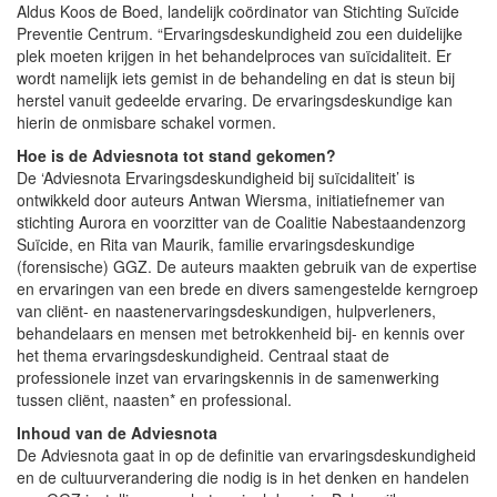
Aldus Koos de Boed, landelijk coördinator van Stichting Suïcide
Preventie Centrum. “Ervaringsdeskundigheid zou een duidelijke
plek moeten krijgen in het behandelproces van suïcidaliteit. Er
wordt namelijk iets gemist in de behandeling en dat is steun bij
herstel vanuit gedeelde ervaring. De ervaringsdeskundige kan
hierin de onmisbare schakel vormen.
Hoe is de Adviesnota tot stand gekomen?
De ‘Adviesnota Ervaringsdeskundigheid bij suïcidaliteit’ is
ontwikkeld door auteurs Antwan Wiersma, initiatiefnemer van
stichting Aurora en voorzitter van de Coalitie Nabestaandenzorg
Suïcide, en Rita van Maurik, familie ervaringsdeskundige
(forensische) GGZ. De auteurs maakten gebruik van de expertise
en ervaringen van een brede en divers samengestelde kerngroep
van cliënt- en naastenervaringsdeskundigen, hulpverleners,
behandelaars en mensen met betrokkenheid bij- en kennis over
het thema ervaringsdeskundigheid. Centraal staat de
professionele inzet van ervaringskennis in de samenwerking
tussen cliënt, naasten* en professional.
Inhoud van de Adviesnota
De Adviesnota gaat in op de definitie van ervaringsdeskundigheid
en de cultuurverandering die nodig is in het denken en handelen