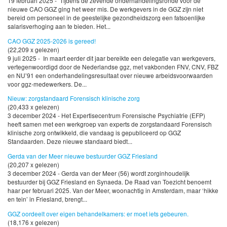
19 februari 2025 - Tijdens de zevende onderhandelingsronde voor de
nieuwe CAO GGZ ging het weer mis. De werkgevers in de GGZ zijn niet
bereid om personeel in de geestelijke gezondheidszorg een fatsoenlijke
salarisverhoging aan te bieden. Het...
CAO GGZ 2025-2026 is gereed!
(22,209 x gelezen)
9 juli 2025 - In maart eerder dit jaar bereikte een delegatie van werkgevers,
vertegenwoordigd door de Nederlandse ggz, met vakbonden FNV, CNV, FBZ
en NU’91 een onderhandelingsresultaat over nieuwe arbeidsvoorwaarden
voor ggz-medewerkers. De...
Nieuw: zorgstandaard Forensisch klinische zorg
(20,433 x gelezen)
3 december 2024 - Het Expertisecentrum Forensische Psychiatrie (EFP)
heeft samen met een werkgroep van experts de zorgstandaard Forensisch
klinische zorg ontwikkeld, die vandaag is gepubliceerd op GGZ
Standaarden. Deze nieuwe standaard biedt...
Gerda van der Meer nieuwe bestuurder GGZ Friesland
(20,207 x gelezen)
3 december 2024 - Gerda van der Meer (56) wordt zorginhoudelijk
bestuurder bij GGZ Friesland en Synaeda. De Raad van Toezicht benoemt
haar per februari 2025. Van der Meer, woonachtig in Amsterdam, maar ‘hikke
en tein’ in Friesland, brengt...
GGZ oordeelt over eigen behandelkamers: er moet iets gebeuren.
(18,176 x gelezen)