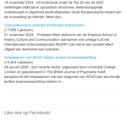
19 november 2024 - Uit onderzoek onder de Top 20 van de GGZ-
instellingen blijkt dat er sporadisch structureel, wetenschappelijk
onderbouwd of uitgebreid wordt stilgestaan bij de therapeutische impact van
de huisvesting op cliënten. Meer dan...
Cultuurdeelname verbetert emotioneel welbevinden
(17,099 x gelezen)
21 november 2024 - Professor Marc Verboord van de Erasmus School of
History, Culture and Communication laat samen met collega’s uit het
internationale onderzoeksproject INVENT zien dat er een positief effect
uitgaat van deelname aan culturele...
Volwassenen met ADHD hebben kortere levensverwachting
(14,304 x gelezen)
24 januari 2025 - Een recente studie, uitgevoerd door University College
London en gepubliceerd in The British Journal of Psychiatry, heeft
aangetoond dat volwassenen met een diagnose van ADHD een aanzienlijk
kortere levensverwachting hebben in...
Like ons op Facebook!