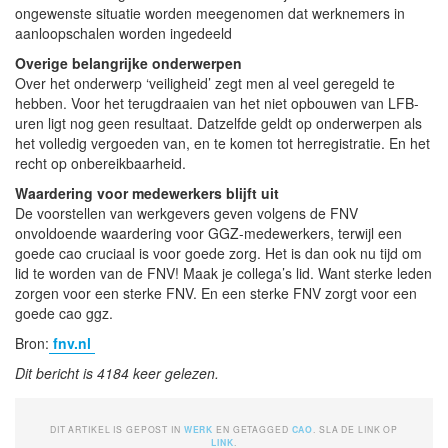
ongewenste situatie worden meegenomen dat werknemers in
aanloopschalen worden ingedeeld
Overige belangrijke onderwerpen
Over het onderwerp ‘veiligheid’ zegt men al veel geregeld te
hebben. Voor het terugdraaien van het niet opbouwen van LFB-
uren ligt nog geen resultaat. Datzelfde geldt op onderwerpen als
het volledig vergoeden van, en te komen tot herregistratie. En het
recht op onbereikbaarheid.
Waardering voor medewerkers blijft uit
De voorstellen van werkgevers geven volgens de FNV
onvoldoende waardering voor GGZ-medewerkers, terwijl een
goede cao cruciaal is voor goede zorg. Het is dan ook nu tijd om
lid te worden van de FNV! Maak je collega’s lid. Want sterke leden
zorgen voor een sterke FNV. En een sterke FNV zorgt voor een
goede cao ggz.
Bron:
fnv.nl
Dit bericht is 4184 keer gelezen.
DIT ARTIKEL IS GEPOST IN
WERK
EN GETAGGED
CAO
. SLA DE LINK OP
LINK
.