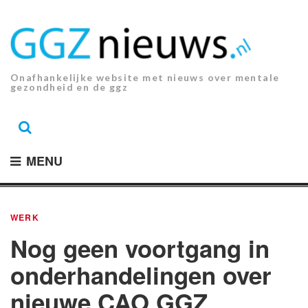
Ga
naar
de
inhoud.
Onafhankelijke website met nieuws over mentale
gezondheid en de ggz
MENU
WERK
Nog geen voortgang in
onderhandelingen over
nieuwe CAO GGZ