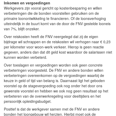
Inkomen en vergoedingen
Werkgevers zijn vooral gericht op kostenbesparing en willen
verbeteringen die de bonden voorstellen gebruiken om de
primaire loonontwikkeling te financieren. Of de loonsverhoging
uiteindelijk in de buurt komt van de door de FNV gestelde looneis
van 7%, blijft onzeker.
Over reiskosten heeft de FNV neergelegd dat zij de eigen
bijdrage wil schrappen en de reiskosten wil verhogen naar € 0,23
per kilometer voor woon-werk verkeer. Hierop is geen reactie
gegeven, anders dan dat dit geld kost waardoor de salarissen niet
kunnen worden verbeterd.
Over toeslagen en vergoedingen worden ook geen concrete
verbeteringen voorgesteld. De FNV en andere bonden willen
verbeteringen overeenkomen op de vergoedingen waarbij de
keuze in geld of tijd van belang is. Daarnaast ligt het geboden
voorstel op de stagevergoeding ook nog onder het door ons
gewenste voorstel en hebben we ook nog geen resultaat op het
verbeteren van de overwerkregeling voor deeltijders en het
persoonlijk opleidingsbudget.
Positief is dat de werkgever samen met de FNV en andere
bonden het loongebouw wil herzien. Hierbij moet ook de