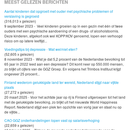
MEEST GELEZEN BERICHTEN
Aantal kinderen dat opgroeit met ouder met psychische problemen of
verslaving is gegroeid
(316,013 x gelezen)
9 september 2023 - Veel kinderen groeien op in een gezin met één of twee
ouders met een psychische aandoening of een drugs- of alcoholstoornis.
Deze kinderen, afgekort ook wel KOPP/KOV genoemd, lopen een verhoogd
risico om op latere leeftijd...
Voedingstips bij depressie - Wat wel/niet eten?
(52,605 x gelezen)
8 november 2023 - Wist je dat 5,2 procent van de Nederlandse bevolking tot
65 jaar in 2022 leed aan een depressie? Dit komt neer op 550.000 mensen,
zo blijkt uit cijfers van de GGZ Groep. En volgens het Trimbos Instituut krijgt
ongeveer 25 procent...
Finland wederom gelukkigste land ter wereld, Nederland stijgt naar vijfde
plaats
(27,272 x gelezen)
20 maart 2025 - Voor het achtste jaar op rij is Finland uitgeroepen tot het land
met de gelukkigste bevolking, zo blijkt uit het nieuwste World Happiness
Report. Nederland stijgt een plek ten opzichte van vorig jaar en staat nu op
de vijfde...
CAO GGZ onderhandelingen lopen vast op salarisverhoging
(22,659 x gelezen)