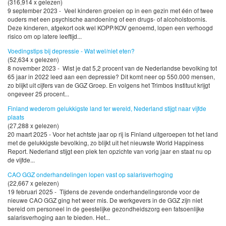
(316,914 x gelezen)
9 september 2023 - Veel kinderen groeien op in een gezin met één of twee
ouders met een psychische aandoening of een drugs- of alcoholstoornis.
Deze kinderen, afgekort ook wel KOPP/KOV genoemd, lopen een verhoogd
risico om op latere leeftijd...
Voedingstips bij depressie - Wat wel/niet eten?
(52,634 x gelezen)
8 november 2023 - Wist je dat 5,2 procent van de Nederlandse bevolking tot
65 jaar in 2022 leed aan een depressie? Dit komt neer op 550.000 mensen,
zo blijkt uit cijfers van de GGZ Groep. En volgens het Trimbos Instituut krijgt
ongeveer 25 procent...
Finland wederom gelukkigste land ter wereld, Nederland stijgt naar vijfde
plaats
(27,288 x gelezen)
20 maart 2025 - Voor het achtste jaar op rij is Finland uitgeroepen tot het land
met de gelukkigste bevolking, zo blijkt uit het nieuwste World Happiness
Report. Nederland stijgt een plek ten opzichte van vorig jaar en staat nu op
de vijfde...
CAO GGZ onderhandelingen lopen vast op salarisverhoging
(22,667 x gelezen)
19 februari 2025 - Tijdens de zevende onderhandelingsronde voor de
nieuwe CAO GGZ ging het weer mis. De werkgevers in de GGZ zijn niet
bereid om personeel in de geestelijke gezondheidszorg een fatsoenlijke
salarisverhoging aan te bieden. Het...