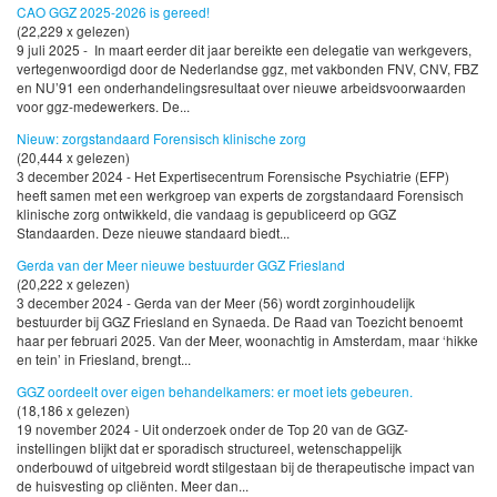
CAO GGZ 2025-2026 is gereed!
(22,229 x gelezen)
9 juli 2025 - In maart eerder dit jaar bereikte een delegatie van werkgevers,
vertegenwoordigd door de Nederlandse ggz, met vakbonden FNV, CNV, FBZ
en NU’91 een onderhandelingsresultaat over nieuwe arbeidsvoorwaarden
voor ggz-medewerkers. De...
Nieuw: zorgstandaard Forensisch klinische zorg
(20,444 x gelezen)
3 december 2024 - Het Expertisecentrum Forensische Psychiatrie (EFP)
heeft samen met een werkgroep van experts de zorgstandaard Forensisch
klinische zorg ontwikkeld, die vandaag is gepubliceerd op GGZ
Standaarden. Deze nieuwe standaard biedt...
Gerda van der Meer nieuwe bestuurder GGZ Friesland
(20,222 x gelezen)
3 december 2024 - Gerda van der Meer (56) wordt zorginhoudelijk
bestuurder bij GGZ Friesland en Synaeda. De Raad van Toezicht benoemt
haar per februari 2025. Van der Meer, woonachtig in Amsterdam, maar ‘hikke
en tein’ in Friesland, brengt...
GGZ oordeelt over eigen behandelkamers: er moet iets gebeuren.
(18,186 x gelezen)
19 november 2024 - Uit onderzoek onder de Top 20 van de GGZ-
instellingen blijkt dat er sporadisch structureel, wetenschappelijk
onderbouwd of uitgebreid wordt stilgestaan bij de therapeutische impact van
de huisvesting op cliënten. Meer dan...