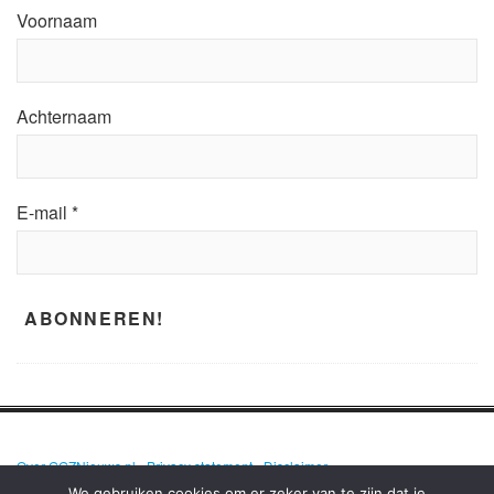
Voornaam
Achternaam
E-mail
*
Over GGZNieuws.nl
•
Privacy statement
•
Disclaimer
We gebruiken cookies om er zeker van te zijn dat je