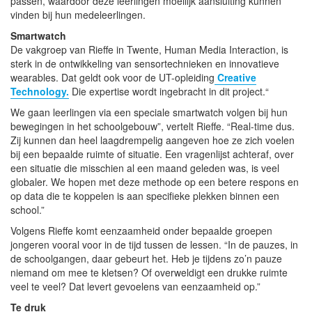
passen, waardoor deze leerlingen moeilijk aansluiting kunnen
vinden bij hun medeleerlingen.
Smartwatch
De vakgroep van Rieffe in Twente, Human Media Interaction, is
sterk in de ontwikkeling van sensortechnieken en innovatieve
wearables. Dat geldt ook voor de UT-opleiding
Creative
Technology.
Die expertise wordt ingebracht in dit project.“
We gaan leerlingen via een speciale smartwatch volgen bij hun
bewegingen in het schoolgebouw”, vertelt Rieffe. “Real-time dus.
Zij kunnen dan heel laagdrempelig aangeven hoe ze zich voelen
bij een bepaalde ruimte of situatie. Een vragenlijst achteraf, over
een situatie die misschien al een maand geleden was, is veel
globaler. We hopen met deze methode op een betere respons en
op data die te koppelen is aan specifieke plekken binnen een
school.”
Volgens Rieffe komt eenzaamheid onder bepaalde groepen
jongeren vooral voor in de tijd tussen de lessen. “In de pauzes, in
de schoolgangen, daar gebeurt het. Heb je tijdens zo’n pauze
niemand om mee te kletsen? Of overweldigt een drukke ruimte
veel te veel? Dat levert gevoelens van eenzaamheid op.”
Te druk