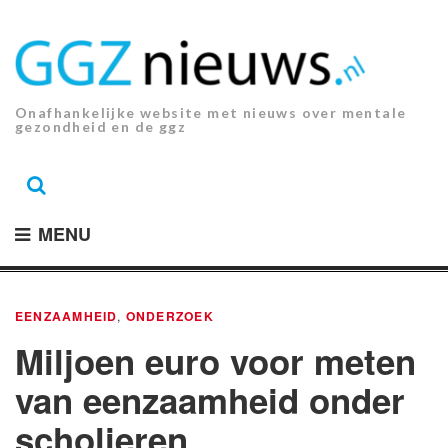
Ga
naar
de
inhoud.
Onafhankelijke website met nieuws over mentale
gezondheid en de ggz
MENU
EENZAAMHEID
,
ONDERZOEK
Miljoen euro voor meten
van eenzaamheid onder
scholieren