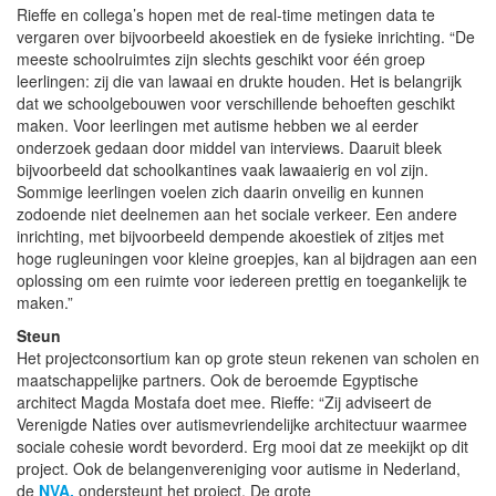
Rieffe en collega’s hopen met de real-time metingen data te
vergaren over bijvoorbeeld akoestiek en de fysieke inrichting. “De
meeste schoolruimtes zijn slechts geschikt voor één groep
leerlingen: zij die van lawaai en drukte houden. Het is belangrijk
dat we schoolgebouwen voor verschillende behoeften geschikt
maken. Voor leerlingen met autisme hebben we al eerder
onderzoek gedaan door middel van interviews. Daaruit bleek
bijvoorbeeld dat schoolkantines vaak lawaaierig en vol zijn.
Sommige leerlingen voelen zich daarin onveilig en kunnen
zodoende niet deelnemen aan het sociale verkeer. Een andere
inrichting, met bijvoorbeeld dempende akoestiek of zitjes met
hoge rugleuningen voor kleine groepjes, kan al bijdragen aan een
oplossing om een ruimte voor iedereen prettig en toegankelijk te
maken.”
Steun
Het projectconsortium kan op grote steun rekenen van scholen en
maatschappelijke partners. Ook de beroemde Egyptische
architect Magda Mostafa doet mee. Rieffe: “Zij adviseert de
Verenigde Naties over autismevriendelijke architectuur waarmee
sociale cohesie wordt bevorderd. Erg mooi dat ze meekijkt op dit
project. Ook de belangenvereniging voor autisme in Nederland,
de
NVA,
ondersteunt het project. De grote