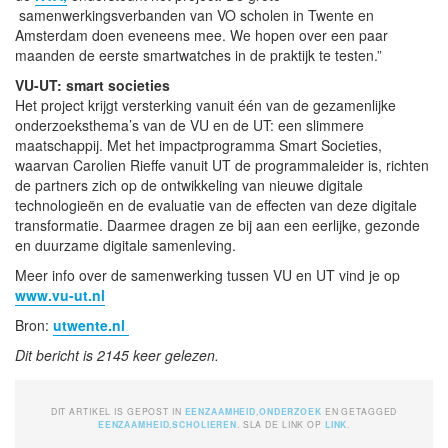
samenwerkingsverbanden van VO scholen in Twente en
Amsterdam doen eveneens mee. We hopen over een paar
maanden de eerste smartwatches in de praktijk te testen.”
VU-UT: smart societies
Het project krijgt versterking vanuit één van de gezamenlijke
onderzoeksthema’s van de VU en de UT: een slimmere
maatschappij. Met het impactprogramma Smart Societies,
waarvan Carolien Rieffe vanuit UT de programmaleider is, richten
de partners zich op de ontwikkeling van nieuwe digitale
technologieën en de evaluatie van de effecten van deze digitale
transformatie. Daarmee dragen ze bij aan een eerlijke, gezonde
en duurzame digitale samenleving.
Meer info over de samenwerking tussen VU en UT vind je op
www.vu-ut.nl
Bron:
utwente.nl
Dit bericht is 2145 keer gelezen.
DIT ARTIKEL IS GEPOST IN
EENZAAMHEID
,
ONDERZOEK
EN GETAGGED
EENZAAMHEID
,
SCHOLIEREN
. SLA DE LINK OP
LINK
.