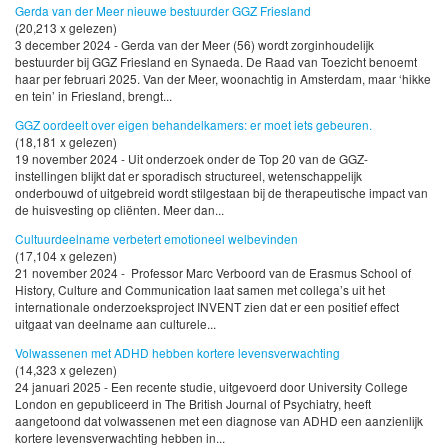
Gerda van der Meer nieuwe bestuurder GGZ Friesland
(20,213 x gelezen)
3 december 2024 - Gerda van der Meer (56) wordt zorginhoudelijk
bestuurder bij GGZ Friesland en Synaeda. De Raad van Toezicht benoemt
haar per februari 2025. Van der Meer, woonachtig in Amsterdam, maar ‘hikke
en tein’ in Friesland, brengt...
GGZ oordeelt over eigen behandelkamers: er moet iets gebeuren.
(18,181 x gelezen)
19 november 2024 - Uit onderzoek onder de Top 20 van de GGZ-
instellingen blijkt dat er sporadisch structureel, wetenschappelijk
onderbouwd of uitgebreid wordt stilgestaan bij de therapeutische impact van
de huisvesting op cliënten. Meer dan...
Cultuurdeelname verbetert emotioneel welbevinden
(17,104 x gelezen)
21 november 2024 - Professor Marc Verboord van de Erasmus School of
History, Culture and Communication laat samen met collega’s uit het
internationale onderzoeksproject INVENT zien dat er een positief effect
uitgaat van deelname aan culturele...
Volwassenen met ADHD hebben kortere levensverwachting
(14,323 x gelezen)
24 januari 2025 - Een recente studie, uitgevoerd door University College
London en gepubliceerd in The British Journal of Psychiatry, heeft
aangetoond dat volwassenen met een diagnose van ADHD een aanzienlijk
kortere levensverwachting hebben in...