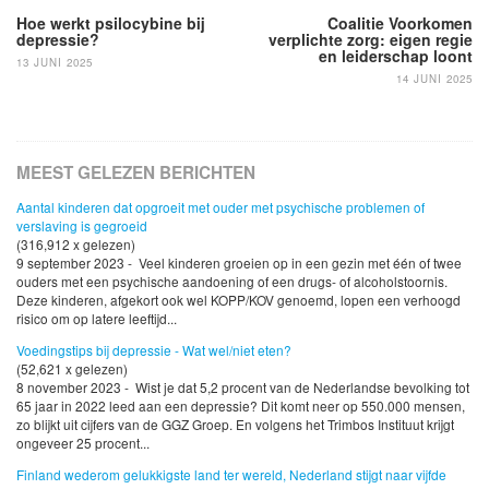
Hoe werkt psilocybine bij
Coalitie Voorkomen
depressie?
verplichte zorg: eigen regie
en leiderschap loont
13 JUNI 2025
14 JUNI 2025
MEEST GELEZEN BERICHTEN
Aantal kinderen dat opgroeit met ouder met psychische problemen of
verslaving is gegroeid
(316,912 x gelezen)
9 september 2023 - Veel kinderen groeien op in een gezin met één of twee
ouders met een psychische aandoening of een drugs- of alcoholstoornis.
Deze kinderen, afgekort ook wel KOPP/KOV genoemd, lopen een verhoogd
risico om op latere leeftijd...
Voedingstips bij depressie - Wat wel/niet eten?
(52,621 x gelezen)
8 november 2023 - Wist je dat 5,2 procent van de Nederlandse bevolking tot
65 jaar in 2022 leed aan een depressie? Dit komt neer op 550.000 mensen,
zo blijkt uit cijfers van de GGZ Groep. En volgens het Trimbos Instituut krijgt
ongeveer 25 procent...
Finland wederom gelukkigste land ter wereld, Nederland stijgt naar vijfde