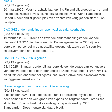
plaats
(27,282 x gelezen)
20 maart 2025 - Voor het achtste jaar op rij is Finland uitgeroepen tot het land
met de gelukkigste bevolking, zo blijkt uit het nieuwste World Happiness
Report. Nederland stijgt een plek ten opzichte van vorig jaar en staat nu op
de vijfde...
CAO GGZ onderhandelingen lopen vast op salarisverhoging
(22,662 x gelezen)
19 februari 2025 - Tijdens de zevende onderhandelingsronde voor de
nieuwe CAO GGZ ging het weer mis. De werkgevers in de GGZ zijn niet
bereid om personeel in de geestelijke gezondheidszorg een fatsoenlijke
salarisverhoging aan te bieden. Het...
CAO GGZ 2025-2026 is gereed!
(22,219 x gelezen)
9 juli 2025 - In maart eerder dit jaar bereikte een delegatie van werkgevers,
vertegenwoordigd door de Nederlandse ggz, met vakbonden FNV, CNV, FBZ
en NU’91 een onderhandelingsresultaat over nieuwe arbeidsvoorwaarden
voor ggz-medewerkers. De...
Nieuw: zorgstandaard Forensisch klinische zorg
(20,438 x gelezen)
3 december 2024 - Het Expertisecentrum Forensische Psychiatrie (EFP)
heeft samen met een werkgroep van experts de zorgstandaard Forensisch
klinische zorg ontwikkeld, die vandaag is gepubliceerd op GGZ
Standaarden. Deze nieuwe standaard biedt...