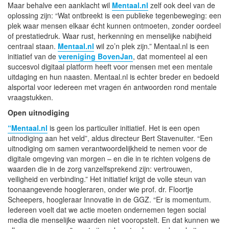
Maar behalve een aanklacht wil
Mentaal.nl
zelf ook deel van de
oplossing zijn: “Wat ontbreekt is een publieke tegenbeweging: een
plek waar mensen elkaar écht kunnen ontmoeten, zonder oordeel
of prestatiedruk. Waar rust, herkenning en menselijke nabijheid
centraal staan.
Mentaal.nl
wil zo’n plek zijn.” Mentaal.nl is een
initiatief van de
vereniging BovenJan
, dat momenteel al een
succesvol digitaal platform heeft voor mensen met een mentale
uitdaging en hun naasten. Mentaal.nl is echter breder en bedoeld
alsportal voor iedereen met vragen én antwoorden rond mentale
vraagstukken.
Open uitnodiging
“Mentaal.nl
is geen los particulier initiatief. Het is een open
uitnodiging aan het veld”, aldus directeur Bert Stavenuiter. “Een
uitnodiging om samen verantwoordelijkheid te nemen voor de
digitale omgeving van morgen – en die in te richten volgens de
waarden die in de zorg vanzelfsprekend zijn: vertrouwen,
veiligheid en verbinding.” Het initiatief krijgt de volle steun van
toonaangevende hoogleraren, onder wie prof. dr. Floortje
Scheepers, hoogleraar Innovatie in de GGZ. “Er is momentum.
Iedereen voelt dat we actie moeten ondernemen tegen social
media die menselijke waarden niet vooropstelt. En dat kunnen we