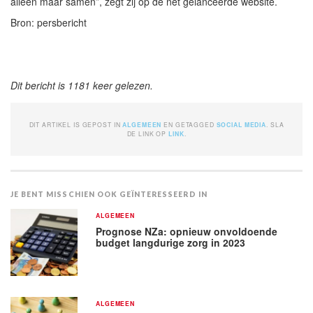
alleen maar samen”, zegt zij op de net gelanceerde website.
Bron: persbericht
Dit bericht is 1181 keer gelezen.
DIT ARTIKEL IS GEPOST IN
ALGEMEEN
EN GETAGGED
SOCIAL MEDIA
. SLA
DE LINK OP
LINK
.
JE BENT MISSCHIEN OOK GEÏNTERESSEERD IN
ALGEMEEN
Prognose NZa: opnieuw onvoldoende
budget langdurige zorg in 2023
ALGEMEEN