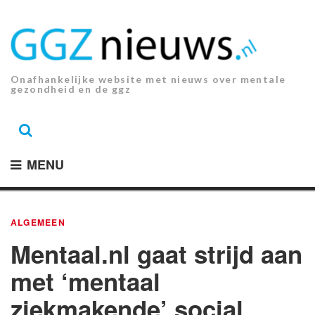
Ga
naar
de
inhoud.
Onafhankelijke website met nieuws over mentale
gezondheid en de ggz
MENU
ALGEMEEN
Mentaal.nl gaat strijd aan
met ‘mentaal
ziekmakende’ social