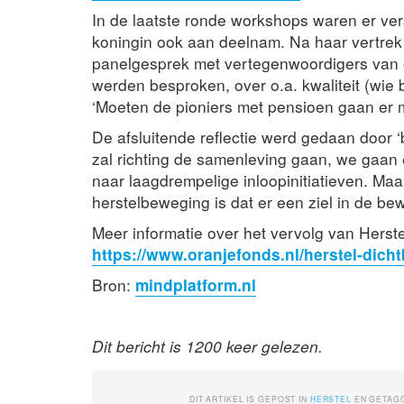
In de laatste ronde workshops waren er vers
koningin ook aan deelnam. Na haar vertrek 
panelgesprek met vertegenwoordigers van 
werden besproken, over o.a. kwaliteit (wie b
‘Moeten de pioniers met pensioen gaan er
De afsluitende reflectie werd gedaan door ‘
zal richting de samenleving gaan, we gaan 
naar laagdrempelige inloopinitiatieven. Ma
herstelbeweging is dat er een ziel in de bew
Meer informatie over het vervolg van Herstel
https://www.oranjefonds.nl/herstel-dich
Bron:
mindplatform.nl
Dit bericht is 1200 keer gelezen.
DIT ARTIKEL IS GEPOST IN
HERSTEL
EN GETAG