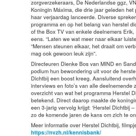
zorgverzekeraars, De Nederlandse ggz, VN
Koningin Máxima, die drie jaar geleden het
haar verjaardag lanceerde. Diverse spreke
programma en op het belang van herstel dic
of the Box TV van enkele deelnemers Erik,
eens. “Laten we wat meer naar elkaar luistere
“Mensen steunen elkaar, het draait om verbi
mag ook gewoon leuk zijn”.
Directeuren Dienke Bos van MIND en Sandr
podium hun bewondering uit voor de herste
Dichtbij een boost kreeg. Aansluitend ove
interviews en foto’s van alle deelnemende z
overzicht van wat het programma Herstel Di
betekend. Direct daarop maakte de koningi
een 3-jarig vervolg krijgt: ‘Herstel Dichtbij
zo de komende jaren de kans om zich te ontw
Meer informatie over Herstel Dichtbij, filmpj
https://nvzh.nl/kennisbank/