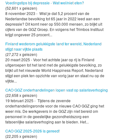
Voedingstips bij depressie - Wat wel/niet eten?
(52,601 x gelezen)
8 november 2023 - Wist je dat 5,2 procent van de
Nederlandse bevolking tot 65 jaar in 2022 leed aan een
depressie? Dit komt neer op 550.000 mensen, zo blijkt uit
cijfers van de GGZ Groep. En volgens het Trimbos Instituut
krijgt ongeveer 25 procent...
Finland wederom gelukkigste land ter wereld, Nederland
stijgt naar vijfde plaats
(27,272 x gelezen)
20 maart 2025 - Voor het achtste jaar op rij is Finland
uitgeroepen tot het land met de gelukkigste bevolking, zo
blijkt uit het nieuwste World Happiness Report. Nederland
stijgt een plek ten opzichte van vorig jaar en staat nu op de
vijfde...
CAO GGZ onderhandelingen lopen vast op salarisverhoging
(22,658 x gelezen)
19 februari 2025 - Tijdens de zevende
onderhandelingsronde voor de nieuwe CAO GGZ ging het
weer mis. De werkgevers in de GGZ zijn niet bereid om
personeel in de geestelijke gezondheidszorg een
fatsoenlijke salarisverhoging aan te bieden. Het...
CAO GGZ 2025-2026 is gereed!
(22,205 x gelezen)