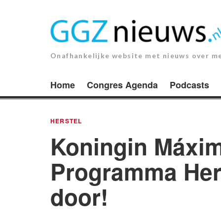
Ga
naar
de
inhoud.
Onafhankelijke website met nieuws over m
Home
Congres Agenda
Podcasts
HERSTEL
Koningin Máxim
Programma Hers
door!