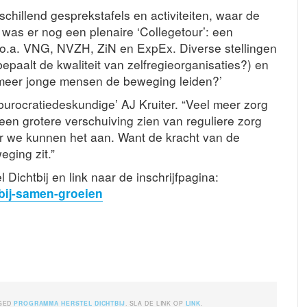
chillend gesprekstafels en activiteiten, waar de
was er nog een plenaire ‘Collegetour’: een
o.a. VNG, NVZH, ZiN en ExpEx. Diverse stellingen
epaalt de kwaliteit van zelfregieorganisaties?) en
 meer jonge mensen de beweging leiden?’
burocratiedeskundige’ AJ Kruiter. “Veel meer zorg
een grotere verschuiving zien van reguliere zorg
ar we kunnen het aan. Want de kracht van de
eging zit.”
 Dichtbij en link naar de inschrijfpagina:
tbij-samen-groeien
GED
PROGRAMMA HERSTEL DICHTBIJ
. SLA DE LINK OP
LINK
.