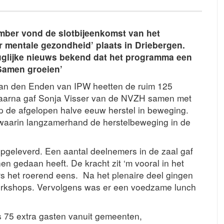
ber vond de slotbijeenkomst van het
 mentale gezondheid’ plaats in Driebergen.
uglijke nieuws bekend dat het programma een
– Samen groeien’
 van den Enden van IPW heetten de ruim 125
Daarna gaf Sonja Visser van de NVZH samen met
p de afgelopen halve eeuw herstel in beweging.
n waarin langzamerhand de herstelbeweging in de
opgeleverd. Een aantal deelnemers in de zaal gaf
n gedaan heeft. De kracht zit ‘m vooral in het
 het roerend eens. Na het plenaire deel gingen
workshops. Vervolgens was er een voedzame lunch
75 extra gasten vanuit gemeenten,