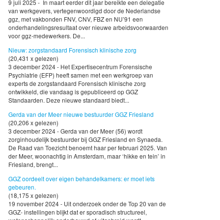
9 juli 2025 - In maart eerder dit jaar bereikte een delegatie
van werkgevers, vertegenwoordigd door de Nederlandse
ggz, met vakbonden FNV, CNV, FBZ en NU’91 een
onderhandelingsresultaat over nieuwe arbeidsvoorwaarden
voor ggz-medewerkers. De...
Nieuw: zorgstandaard Forensisch klinische zorg
(20,431 x gelezen)
3 december 2024 - Het Expertisecentrum Forensische
Psychiatrie (EFP) heeft samen met een werkgroep van
experts de zorgstandaard Forensisch klinische zorg
ontwikkeld, die vandaag is gepubliceerd op GGZ
Standaarden. Deze nieuwe standaard biedt...
Gerda van der Meer nieuwe bestuurder GGZ Friesland
(20,206 x gelezen)
3 december 2024 - Gerda van der Meer (56) wordt
zorginhoudelijk bestuurder bij GGZ Friesland en Synaeda.
De Raad van Toezicht benoemt haar per februari 2025. Van
der Meer, woonachtig in Amsterdam, maar ‘hikke en tein’ in
Friesland, brengt...
GGZ oordeelt over eigen behandelkamers: er moet iets
gebeuren.
(18,175 x gelezen)
19 november 2024 - Uit onderzoek onder de Top 20 van de
GGZ- instellingen blijkt dat er sporadisch structureel,