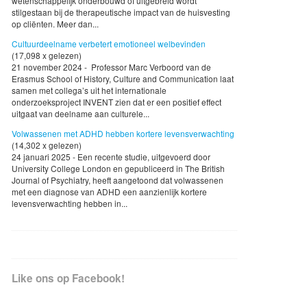
wetenschappelijk onderbouwd of uitgebreid wordt
stilgestaan bij de therapeutische impact van de huisvesting
op cliënten. Meer dan...
Cultuurdeelname verbetert emotioneel welbevinden
(17,098 x gelezen)
21 november 2024 - Professor Marc Verboord van de
Erasmus School of History, Culture and Communication laat
samen met collega’s uit het internationale
onderzoeksproject INVENT zien dat er een positief effect
uitgaat van deelname aan culturele...
Volwassenen met ADHD hebben kortere levensverwachting
(14,302 x gelezen)
24 januari 2025 - Een recente studie, uitgevoerd door
University College London en gepubliceerd in The British
Journal of Psychiatry, heeft aangetoond dat volwassenen
met een diagnose van ADHD een aanzienlijk kortere
levensverwachting hebben in...
Like ons op Facebook!