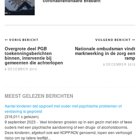
coronabrandhaard Brabant
Bericht
VORIG BERICHT
VOLGEND BERICHT
navigatie
Overgrote deel PGB
Nationale ombudsman vindt
toekenningsberichten
marktwerking in de zorg een
binnen, interventie bij
ramp
gemeenten die achterlopen
8 DECEMBER 2015
8 DECEMBER 2015
MEEST GELEZEN BERICHTEN
Aantal kinderen dat opgroeit met ouder met psychische problemen of
verslaving is gegroeid
(316,011 x gelezen)
9 september 2023 - Veel kinderen groeien op in een gezin met één of twee
ouders met een psychische aandoening of een drugs- of alcoholstoornis.
Deze kinderen, afgekort ook wel KOPP/KOV genoemd, lopen een verhoogd
risico om op latere leeftijd...