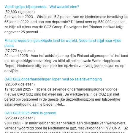
Voedingstips bij depressie - Wat wel/niet eten?
(52,603 x gelezen)
8 november 2023 - Wist je dat 5,2 procent van de Nederlandse bevolking tot
65 jaar in 2022 leed aan een depressie? Dit komt neer op 550.000 mensen,
zo blijkt uit cijfers van de GGZ Groep. En volgens het Trimbos Instituut krijgt
ongeveer 25 procent...
Finland wederom gelukkigste land ter wereld, Nederland stijgt naar vijfde
plaats
(27,272 x gelezen)
20 maart 2025 - Voor het achtste jaar op rij is Finland uitgeroepen tot het land
met de gelukkigste bevolking, zo blijkt uit het nieuwste World Happiness
Report. Nederland stijgt een plek ten opzichte van vorig jaar en staat nu op
de vijfde...
CAO GGZ onderhandelingen lopen vast op salarisverhoging
(22,658 x gelezen)
19 februari 2025 - Tijdens de zevende onderhandelingsronde voor de
nieuwe CAO GGZ ging het weer mis. De werkgevers in de GGZ zijn niet
bereid om personeel in de geestelijke gezondheidszorg een fatsoenlijke
salarisverhoging aan te bieden. Het...
CAO GGZ 2025-2026 is gereed!
(22,209 x gelezen)
9 juli 2025 - In maart eerder dit jaar bereikte een delegatie van werkgevers,
vertegenwoordigd door de Nederlandse ggz, met vakbonden FNV, CNV, FBZ
en NU’91 een onderhandelingsresultaat over nieuwe arbeidsvoorwaarden