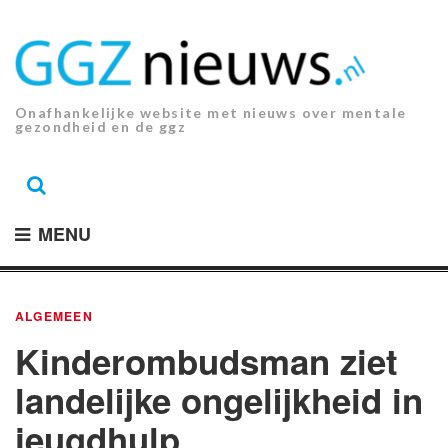
Ga
naar
de
inhoud.
Onafhankelijke website met nieuws over mentale
gezondheid en de ggz
MENU
ALGEMEEN
Kinderombudsman ziet
landelijke ongelijkheid in
jeugdhulp