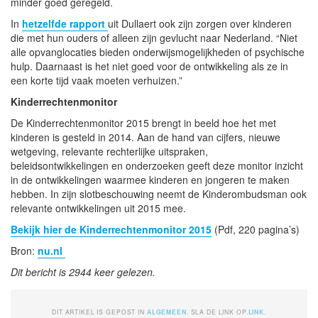
minder goed geregeld.
In
hetzelfde rapport
uit Dullaert ook zijn zorgen over kinderen
die met hun ouders of alleen zijn gevlucht naar Nederland. “Niet
alle opvanglocaties bieden onderwijsmogelijkheden of psychische
hulp. Daarnaast is het niet goed voor de ontwikkeling als ze in
een korte tijd vaak moeten verhuizen.”
Kinderrechtenmonitor
De Kinderrechtenmonitor 2015 brengt in beeld hoe het met
kinderen is gesteld in 2014. Aan de hand van cijfers, nieuwe
wetgeving, relevante rechterlijke uitspraken,
beleidsontwikkelingen en onderzoeken geeft deze monitor inzicht
in de ontwikkelingen waarmee kinderen en jongeren te maken
hebben. In zijn slotbeschouwing neemt de Kinderombudsman ook
relevante ontwikkelingen uit 2015 mee.
Bekijk hier de Kinderrechtenmonitor 2015
(Pdf, 220 pagina’s)
Bron:
nu.nl
Dit bericht is 2944 keer gelezen.
DIT ARTIKEL IS GEPOST IN
ALGEMEEN
. SLA DE LINK OP.
LINK
.