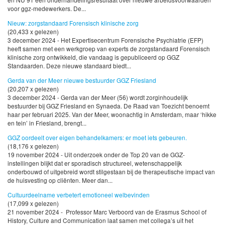
voor ggz-medewerkers. De...
Nieuw: zorgstandaard Forensisch klinische zorg
(20,433 x gelezen)
3 december 2024 - Het Expertisecentrum Forensische Psychiatrie (EFP)
heeft samen met een werkgroep van experts de zorgstandaard Forensisch
klinische zorg ontwikkeld, die vandaag is gepubliceerd op GGZ
Standaarden. Deze nieuwe standaard biedt...
Gerda van der Meer nieuwe bestuurder GGZ Friesland
(20,207 x gelezen)
3 december 2024 - Gerda van der Meer (56) wordt zorginhoudelijk
bestuurder bij GGZ Friesland en Synaeda. De Raad van Toezicht benoemt
haar per februari 2025. Van der Meer, woonachtig in Amsterdam, maar ‘hikke
en tein’ in Friesland, brengt...
GGZ oordeelt over eigen behandelkamers: er moet iets gebeuren.
(18,176 x gelezen)
19 november 2024 - Uit onderzoek onder de Top 20 van de GGZ-
instellingen blijkt dat er sporadisch structureel, wetenschappelijk
onderbouwd of uitgebreid wordt stilgestaan bij de therapeutische impact van
de huisvesting op cliënten. Meer dan...
Cultuurdeelname verbetert emotioneel welbevinden
(17,099 x gelezen)
21 november 2024 - Professor Marc Verboord van de Erasmus School of
History, Culture and Communication laat samen met collega’s uit het