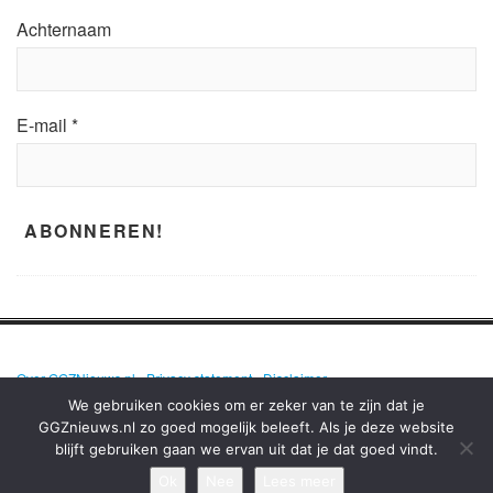
Achternaam
E-mail
*
Over GGZNieuws.nl
•
Privacy statement
•
Disclaimer
We gebruiken cookies om er zeker van te zijn dat je
GGZnieuws.nl zo goed mogelijk beleeft. Als je deze website
blijft gebruiken gaan we ervan uit dat je dat goed vindt.
GGZNIEUWS.NL – ELKE DAG HET NIEUWS OVER MENTALE GEZONDHEID
EN DE GGZ OP EEN RIJ!
Ok
Nee
Lees meer
TERUG NAAR BOVEN