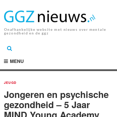
Ga
naar
de
inhoud.
Onafhankelijke website met nieuws over mentale
gezondheid en de ggz
MENU
JEUGD
Jongeren en psychische
gezondheid – 5 Jaar
MIND Young Academy