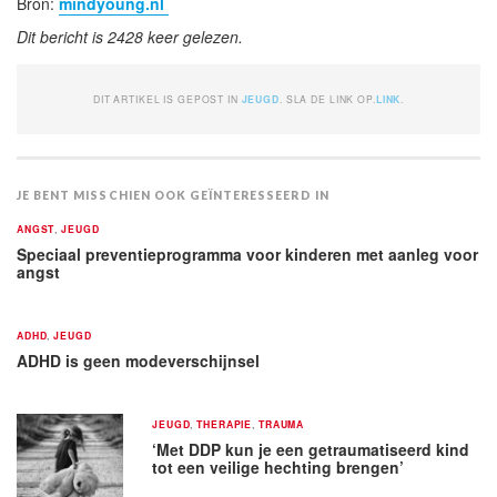
Bron:
mindyoung.nl
Dit bericht is 2428 keer gelezen.
DIT ARTIKEL IS GEPOST IN
JEUGD
. SLA DE LINK OP.
LINK
.
JE BENT MISSCHIEN OOK GEÏNTERESSEERD IN
ANGST
,
JEUGD
Speciaal preventieprogramma voor kinderen met aanleg voor
angst
ADHD
,
JEUGD
ADHD is geen modeverschijnsel
JEUGD
,
THERAPIE
,
TRAUMA
‘Met DDP kun je een getraumatiseerd kind
tot een veilige hechting brengen’