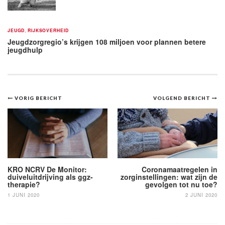
JEUGD
,
RIJKSOVERHEID
Jeugdzorgregio’s krijgen 108 miljoen voor plannen betere
jeugdhulp
Bericht
VORIG BERICHT
VOLGEND BERICHT
navigatie
KRO NCRV De Monitor:
Coronamaatregelen in
duiveluitdrijving als ggz-
zorginstellingen: wat zijn de
therapie?
gevolgen tot nu toe?
1 JUNI 2020
2 JUNI 2020