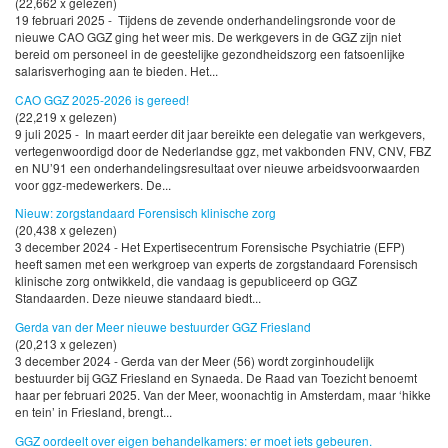
(22,662 x gelezen)
19 februari 2025 - Tijdens de zevende onderhandelingsronde voor de
nieuwe CAO GGZ ging het weer mis. De werkgevers in de GGZ zijn niet
bereid om personeel in de geestelijke gezondheidszorg een fatsoenlijke
salarisverhoging aan te bieden. Het...
CAO GGZ 2025-2026 is gereed!
(22,219 x gelezen)
9 juli 2025 - In maart eerder dit jaar bereikte een delegatie van werkgevers,
vertegenwoordigd door de Nederlandse ggz, met vakbonden FNV, CNV, FBZ
en NU’91 een onderhandelingsresultaat over nieuwe arbeidsvoorwaarden
voor ggz-medewerkers. De...
Nieuw: zorgstandaard Forensisch klinische zorg
(20,438 x gelezen)
3 december 2024 - Het Expertisecentrum Forensische Psychiatrie (EFP)
heeft samen met een werkgroep van experts de zorgstandaard Forensisch
klinische zorg ontwikkeld, die vandaag is gepubliceerd op GGZ
Standaarden. Deze nieuwe standaard biedt...
Gerda van der Meer nieuwe bestuurder GGZ Friesland
(20,213 x gelezen)
3 december 2024 - Gerda van der Meer (56) wordt zorginhoudelijk
bestuurder bij GGZ Friesland en Synaeda. De Raad van Toezicht benoemt
haar per februari 2025. Van der Meer, woonachtig in Amsterdam, maar ‘hikke
en tein’ in Friesland, brengt...
GGZ oordeelt over eigen behandelkamers: er moet iets gebeuren.