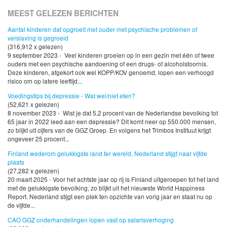
MEEST GELEZEN BERICHTEN
Aantal kinderen dat opgroeit met ouder met psychische problemen of
verslaving is gegroeid
(316,912 x gelezen)
9 september 2023 - Veel kinderen groeien op in een gezin met één of twee
ouders met een psychische aandoening of een drugs- of alcoholstoornis.
Deze kinderen, afgekort ook wel KOPP/KOV genoemd, lopen een verhoogd
risico om op latere leeftijd...
Voedingstips bij depressie - Wat wel/niet eten?
(52,621 x gelezen)
8 november 2023 - Wist je dat 5,2 procent van de Nederlandse bevolking tot
65 jaar in 2022 leed aan een depressie? Dit komt neer op 550.000 mensen,
zo blijkt uit cijfers van de GGZ Groep. En volgens het Trimbos Instituut krijgt
ongeveer 25 procent...
Finland wederom gelukkigste land ter wereld, Nederland stijgt naar vijfde
plaats
(27,282 x gelezen)
20 maart 2025 - Voor het achtste jaar op rij is Finland uitgeroepen tot het land
met de gelukkigste bevolking, zo blijkt uit het nieuwste World Happiness
Report. Nederland stijgt een plek ten opzichte van vorig jaar en staat nu op
de vijfde...
CAO GGZ onderhandelingen lopen vast op salarisverhoging