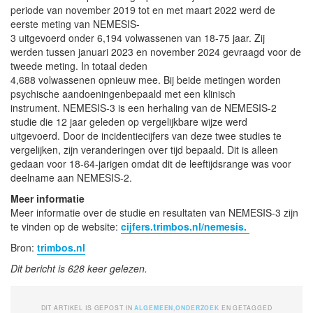
periode van november 2019 tot en met maart 2022 werd de
eerste meting van NEMESIS-
3 uitgevoerd onder 6,194 volwassenen van 18-75 jaar. Zij
werden tussen januari 2023 en november 2024 gevraagd voor de
tweede meting. In totaal deden
4,688 volwassenen opnieuw mee. Bij beide metingen worden
psychische aandoeningenbepaald met een klinisch
instrument. NEMESIS-3 is een herhaling van de NEMESIS-2
studie die 12 jaar geleden op vergelijkbare wijze werd
uitgevoerd. Door de incidentiecijfers van deze twee studies te
vergelijken, zijn veranderingen over tijd bepaald. Dit is alleen
gedaan voor 18-64-jarigen omdat dit de leeftijdsrange was voor
deelname aan NEMESIS-2.
Meer informatie
Meer informatie over de studie en resultaten van NEMESIS-3 zijn
te vinden op de website:
cijfers.trimbos.nl/nemesis.
Bron:
trimbos.nl
Dit bericht is 628 keer gelezen.
DIT ARTIKEL IS GEPOST IN
ALGEMEEN
,
ONDERZOEK
EN GETAGGED