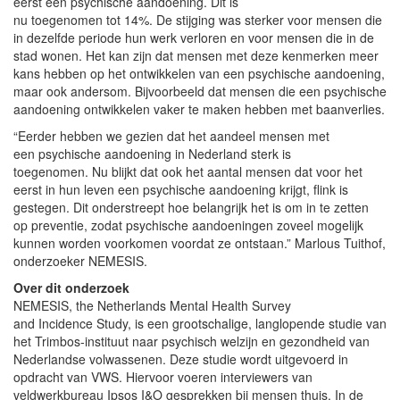
eerst een psychische aandoening. Dit is
nu toegenomen tot 14%. De stijging was sterker voor mensen die
in dezelfde periode hun werk verloren en voor mensen die in de
stad wonen. Het kan zijn dat mensen met deze kenmerken meer
kans hebben op het ontwikkelen van een psychische aandoening,
maar ook andersom. Bijvoorbeeld dat mensen die een psychische
aandoening ontwikkelen vaker te maken hebben met baanverlies.
“Eerder hebben we gezien dat het aandeel mensen met
een psychische aandoening in Nederland sterk is
toegenomen. Nu blijkt dat ook het aantal mensen dat voor het
eerst in hun leven een psychische aandoening krijgt, flink is
gestegen. Dit onderstreept hoe belangrijk het is om in te zetten
op preventie, zodat psychische aandoeningen zoveel mogelijk
kunnen worden voorkomen voordat ze ontstaan.” Marlous Tuithof,
onderzoeker NEMESIS.
Over dit onderzoek
NEMESIS, the Netherlands Mental Health Survey
and Incidence Study, is een grootschalige, langlopende studie van
het Trimbos-instituut naar psychisch welzijn en gezondheid van
Nederlandse volwassenen. Deze studie wordt uitgevoerd in
opdracht van VWS. Hiervoor voeren interviewers van
veldwerkbureau Ipsos I&O gesprekken bij mensen thuis. In de