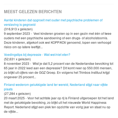
MEEST GELEZEN BERICHTEN
Aantal kinderen dat opgroeit met ouder met psychische problemen of
verslaving is gegroeid
(316,913 x gelezen)
9 september 2023 - Veel kinderen groeien op in een gezin met één of twee
ouders met een psychische aandoening of een drugs- of alcoholstoornis.
Deze kinderen, afgekort ook wel KOPP/KOV genoemd, lopen een verhoogd
risico om op latere leeftijd...
Voedingstips bij depressie - Wat wel/niet eten?
(52,631 x gelezen)
8 november 2023 - Wist je dat 5,2 procent van de Nederlandse bevolking tot
65 jaar in 2022 leed aan een depressie? Dit komt neer op 550.000 mensen,
zo blijkt uit cijfers van de GGZ Groep. En volgens het Trimbos Instituut krijgt
ongeveer 25 procent...
Finland wederom gelukkigste land ter wereld, Nederland stijgt naar vijfde
plaats
(27,284 x gelezen)
20 maart 2025 - Voor het achtste jaar op rij is Finland uitgeroepen tot het land
met de gelukkigste bevolking, zo blijkt uit het nieuwste World Happiness
Report. Nederland stijgt een plek ten opzichte van vorig jaar en staat nu op
de vijfde...