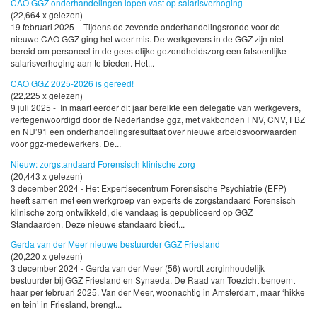
CAO GGZ onderhandelingen lopen vast op salarisverhoging
(22,664 x gelezen)
19 februari 2025 - Tijdens de zevende onderhandelingsronde voor de
nieuwe CAO GGZ ging het weer mis. De werkgevers in de GGZ zijn niet
bereid om personeel in de geestelijke gezondheidszorg een fatsoenlijke
salarisverhoging aan te bieden. Het...
CAO GGZ 2025-2026 is gereed!
(22,225 x gelezen)
9 juli 2025 - In maart eerder dit jaar bereikte een delegatie van werkgevers,
vertegenwoordigd door de Nederlandse ggz, met vakbonden FNV, CNV, FBZ
en NU’91 een onderhandelingsresultaat over nieuwe arbeidsvoorwaarden
voor ggz-medewerkers. De...
Nieuw: zorgstandaard Forensisch klinische zorg
(20,443 x gelezen)
3 december 2024 - Het Expertisecentrum Forensische Psychiatrie (EFP)
heeft samen met een werkgroep van experts de zorgstandaard Forensisch
klinische zorg ontwikkeld, die vandaag is gepubliceerd op GGZ
Standaarden. Deze nieuwe standaard biedt...
Gerda van der Meer nieuwe bestuurder GGZ Friesland
(20,220 x gelezen)
3 december 2024 - Gerda van der Meer (56) wordt zorginhoudelijk
bestuurder bij GGZ Friesland en Synaeda. De Raad van Toezicht benoemt
haar per februari 2025. Van der Meer, woonachtig in Amsterdam, maar ‘hikke
en tein’ in Friesland, brengt...