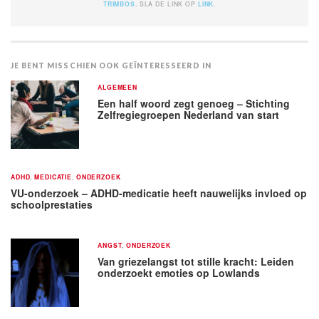
TRIMBOS
. SLA DE LINK OP
LINK
.
JE BENT MISSCHIEN OOK GEÏNTERESSEERD IN
ALGEMEEN
Een half woord zegt genoeg – Stichting
Zelfregiegroepen Nederland van start
ADHD
,
MEDICATIE
,
ONDERZOEK
VU-onderzoek – ADHD-medicatie heeft nauwelijks invloed op
schoolprestaties
ANGST
,
ONDERZOEK
Van griezelangst tot stille kracht: Leiden
onderzoekt emoties op Lowlands