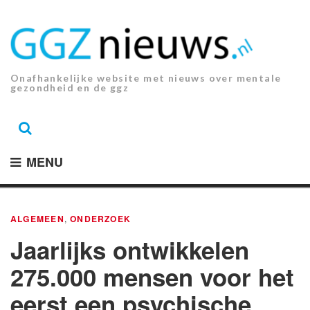
Ga
naar
de
inhoud.
Onafhankelijke website met nieuws over mentale
gezondheid en de ggz
MENU
ALGEMEEN
,
ONDERZOEK
Jaarlijks ontwikkelen
275.000 mensen voor het
eerst een psychische