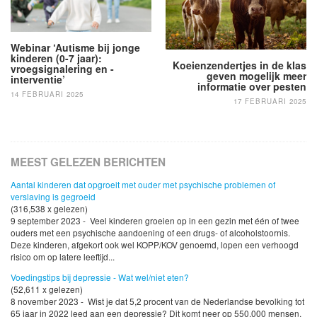
Webinar ‘Autisme bij jonge
kinderen (0-7 jaar):
Koeienzendertjes in de klas
vroegsignalering en -
geven mogelijk meer
interventie’
informatie over pesten
14 FEBRUARI 2025
17 FEBRUARI 2025
MEEST GELEZEN BERICHTEN
Aantal kinderen dat opgroeit met ouder met psychische problemen of
verslaving is gegroeid
(316,538 x gelezen)
9 september 2023 - Veel kinderen groeien op in een gezin met één of twee
ouders met een psychische aandoening of een drugs- of alcoholstoornis.
Deze kinderen, afgekort ook wel KOPP/KOV genoemd, lopen een verhoogd
risico om op latere leeftijd...
Voedingstips bij depressie - Wat wel/niet eten?
(52,611 x gelezen)
8 november 2023 - Wist je dat 5,2 procent van de Nederlandse bevolking tot
65 jaar in 2022 leed aan een depressie? Dit komt neer op 550.000 mensen,