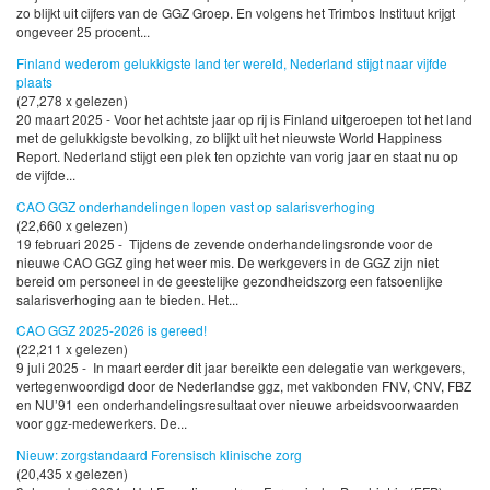
zo blijkt uit cijfers van de GGZ Groep. En volgens het Trimbos Instituut krijgt
ongeveer 25 procent...
Finland wederom gelukkigste land ter wereld, Nederland stijgt naar vijfde
plaats
(27,278 x gelezen)
20 maart 2025 - Voor het achtste jaar op rij is Finland uitgeroepen tot het land
met de gelukkigste bevolking, zo blijkt uit het nieuwste World Happiness
Report. Nederland stijgt een plek ten opzichte van vorig jaar en staat nu op
de vijfde...
CAO GGZ onderhandelingen lopen vast op salarisverhoging
(22,660 x gelezen)
19 februari 2025 - Tijdens de zevende onderhandelingsronde voor de
nieuwe CAO GGZ ging het weer mis. De werkgevers in de GGZ zijn niet
bereid om personeel in de geestelijke gezondheidszorg een fatsoenlijke
salarisverhoging aan te bieden. Het...
CAO GGZ 2025-2026 is gereed!
(22,211 x gelezen)
9 juli 2025 - In maart eerder dit jaar bereikte een delegatie van werkgevers,
vertegenwoordigd door de Nederlandse ggz, met vakbonden FNV, CNV, FBZ
en NU’91 een onderhandelingsresultaat over nieuwe arbeidsvoorwaarden
voor ggz-medewerkers. De...
Nieuw: zorgstandaard Forensisch klinische zorg
(20,435 x gelezen)