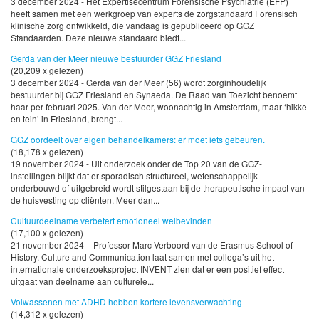
3 december 2024 - Het Expertisecentrum Forensische Psychiatrie (EFP)
heeft samen met een werkgroep van experts de zorgstandaard Forensisch
klinische zorg ontwikkeld, die vandaag is gepubliceerd op GGZ
Standaarden. Deze nieuwe standaard biedt...
Gerda van der Meer nieuwe bestuurder GGZ Friesland
(20,209 x gelezen)
3 december 2024 - Gerda van der Meer (56) wordt zorginhoudelijk
bestuurder bij GGZ Friesland en Synaeda. De Raad van Toezicht benoemt
haar per februari 2025. Van der Meer, woonachtig in Amsterdam, maar ‘hikke
en tein’ in Friesland, brengt...
GGZ oordeelt over eigen behandelkamers: er moet iets gebeuren.
(18,178 x gelezen)
19 november 2024 - Uit onderzoek onder de Top 20 van de GGZ-
instellingen blijkt dat er sporadisch structureel, wetenschappelijk
onderbouwd of uitgebreid wordt stilgestaan bij de therapeutische impact van
de huisvesting op cliënten. Meer dan...
Cultuurdeelname verbetert emotioneel welbevinden
(17,100 x gelezen)
21 november 2024 - Professor Marc Verboord van de Erasmus School of
History, Culture and Communication laat samen met collega’s uit het
internationale onderzoeksproject INVENT zien dat er een positief effect
uitgaat van deelname aan culturele...
Volwassenen met ADHD hebben kortere levensverwachting
(14,312 x gelezen)