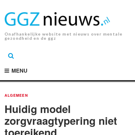
Ga
naar
de
inhoud.
Onafhankelijke website met nieuws over mentale
gezondheid en de ggz
MENU
ALGEMEEN
Huidig model
zorgvraagtypering niet
toereikend