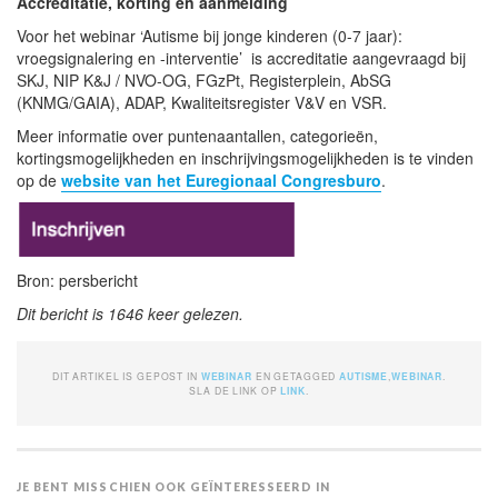
Accreditatie, korting en aanmelding
Voor het webinar ‘Autisme bij jonge kinderen (0-7 jaar):
vroegsignalering en -interventie’ is accreditatie aangevraagd bij
SKJ, NIP K&J / NVO-OG, FGzPt, Registerplein, AbSG
(KNMG/GAIA), ADAP, Kwaliteitsregister V&V en VSR.
Meer informatie over puntenaantallen, categorieën,
kortingsmogelijkheden en inschrijvingsmogelijkheden is te vinden
op de
website van het Euregionaal Congresburo
.
Bron: persbericht
Dit bericht is 1646 keer gelezen.
DIT ARTIKEL IS GEPOST IN
WEBINAR
EN GETAGGED
AUTISME
,
WEBINAR
.
SLA DE LINK OP
LINK
.
JE BENT MISSCHIEN OOK GEÏNTERESSEERD IN