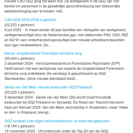
nieuwe CAO GGZ ging het weer mis. De werkgevers in de GGZ zijn niet
bereid om personeel in de geestelijke gezondheidszorg een fatsoenlijke
salarisverhoging aan te bieden. Het...
CAO GGZ 2025-2026 is gereed!
(22,223 x gelezen)
9 juli 2025 - In maart eerder dit jaar bereikte een delegatie van werkgevers,
vertegenwoordigd door de Nederlandse ggz, met vakbonden FNV, CNV, FBZ
en NU’91 een onderhandelingsresultaat over nieuwe arbeidsvoorwaarden
voor ggz-medewerkers. De...
Nieuw: zorgstandaard Forensisch klinische zorg
(20,443 x gelezen)
3 december 2024 - Het Expertisecentrum Forensische Psychiatrie (EFP)
heeft samen met een werkgroep van experts de zorgstandaard Forensisch
klinische zorg ontwikkeld, die vandaag is gepubliceerd op GGZ
Standaarden. Deze nieuwe standaard biedt...
Gerda van der Meer nieuwe bestuurder GGZ Friesland
(20,220 x gelezen)
3 december 2024 - Gerda van der Meer (56) wordt zorginhoudelijk
bestuurder bij GGZ Friesland en Synaeda. De Raad van Toezicht benoemt
haar per februari 2025. Van der Meer, woonachtig in Amsterdam, maar ‘hikke
en tein’ in Friesland, brengt...
GGZ oordeelt over eigen behandelkamers: er moet iets gebeuren.
(18,184 x gelezen)
19 november 2024 - Uit onderzoek onder de Top 20 van de GGZ-