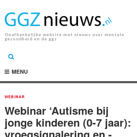
Ga
naar
de
inhoud.
Onafhankelijke website met nieuws over mentale
gezondheid en de ggz
MENU
WEBINAR
Webinar ‘Autisme bij
jonge kinderen (0-7 jaar):
vroegsignalering en -