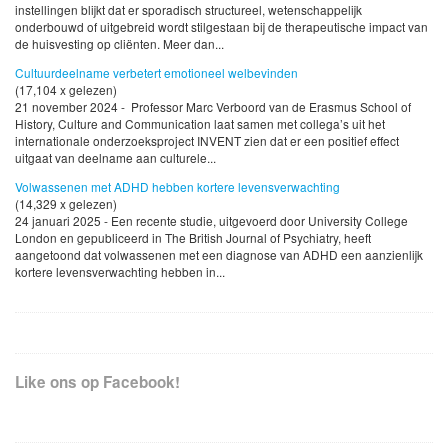
instellingen blijkt dat er sporadisch structureel, wetenschappelijk
onderbouwd of uitgebreid wordt stilgestaan bij de therapeutische impact van
de huisvesting op cliënten. Meer dan...
Cultuurdeelname verbetert emotioneel welbevinden
(17,104 x gelezen)
21 november 2024 - Professor Marc Verboord van de Erasmus School of
History, Culture and Communication laat samen met collega’s uit het
internationale onderzoeksproject INVENT zien dat er een positief effect
uitgaat van deelname aan culturele...
Volwassenen met ADHD hebben kortere levensverwachting
(14,329 x gelezen)
24 januari 2025 - Een recente studie, uitgevoerd door University College
London en gepubliceerd in The British Journal of Psychiatry, heeft
aangetoond dat volwassenen met een diagnose van ADHD een aanzienlijk
kortere levensverwachting hebben in...
Like ons op Facebook!