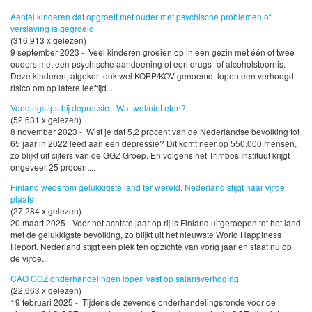
Aantal kinderen dat opgroeit met ouder met psychische problemen of
verslaving is gegroeid
(316,913 x gelezen)
9 september 2023 - Veel kinderen groeien op in een gezin met één of twee
ouders met een psychische aandoening of een drugs- of alcoholstoornis.
Deze kinderen, afgekort ook wel KOPP/KOV genoemd, lopen een verhoogd
risico om op latere leeftijd...
Voedingstips bij depressie - Wat wel/niet eten?
(52,631 x gelezen)
8 november 2023 - Wist je dat 5,2 procent van de Nederlandse bevolking tot
65 jaar in 2022 leed aan een depressie? Dit komt neer op 550.000 mensen,
zo blijkt uit cijfers van de GGZ Groep. En volgens het Trimbos Instituut krijgt
ongeveer 25 procent...
Finland wederom gelukkigste land ter wereld, Nederland stijgt naar vijfde
plaats
(27,284 x gelezen)
20 maart 2025 - Voor het achtste jaar op rij is Finland uitgeroepen tot het land
met de gelukkigste bevolking, zo blijkt uit het nieuwste World Happiness
Report. Nederland stijgt een plek ten opzichte van vorig jaar en staat nu op
de vijfde...
CAO GGZ onderhandelingen lopen vast op salarisverhoging
(22,663 x gelezen)
19 februari 2025 - Tijdens de zevende onderhandelingsronde voor de