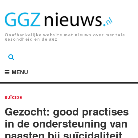
Ga
naar
de
inhoud.
Onafhankelijke website met nieuws over mentale
gezondheid en de ggz
MENU
SUÏCIDE
Gezocht: good practises
in de ondersteuning van
naasten bij suïcidaliteit