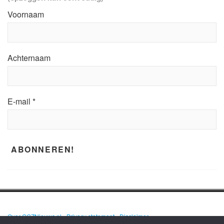
Voornaam
Achternaam
E-mail
*
Over GGZNieuws.nl
•
Privacy statement
•
Disclaimer