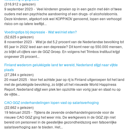
(316,912 x gelezen)
9 september 2023 - Veel kinderen groeien op in een gezin met één of twee
ouders met een psychische aandoening of een drugs- of alcoholstoornis.
Deze kinderen, afgekort ook wel KOPP/KOV genoemd, lopen een verhoogd
risico om op latere leeftijd...
Voedingstips bij depressie - Wat wel/niet eten?
(52,625 x gelezen)
8 november 2023 - Wist je dat 5,2 procent van de Nederlandse bevolking tot
65 jaar in 2022 leed aan een depressie? Dit komt neer op 550.000 mensen,
zo blijkt uit cijfers van de GGZ Groep. En volgens het Trimbos Instituut krijgt
ongeveer 25 procent...
Finland wederom gelukkigste land ter wereld, Nederland stijgt naar vijfde
plaats
(27,284 x gelezen)
20 maart 2025 - Voor het achtste jaar op rij is Finland uitgeroepen tot het land
met de gelukkigste bevolking, zo blijkt uit het nieuwste World Happiness
Report. Nederland stijgt een plek ten opzichte van vorig jaar en staat nu op
de vijfde...
CAO GGZ onderhandelingen lopen vast op salarisverhoging
(22,662 x gelezen)
19 februari 2025 - Tijdens de zevende onderhandelingsronde voor de
nieuwe CAO GGZ ging het weer mis. De werkgevers in de GGZ zijn niet
bereid om personeel in de geestelijke gezondheidszorg een fatsoenlijke
salarisverhoging aan te bieden. Het...