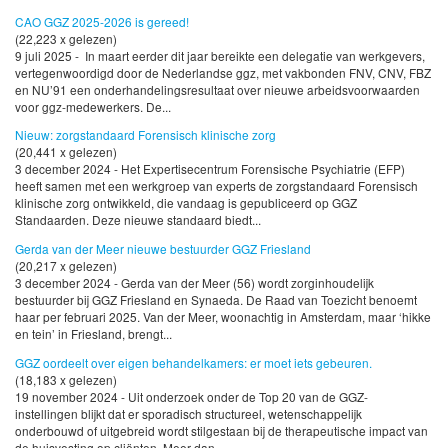
CAO GGZ 2025-2026 is gereed!
(22,223 x gelezen)
9 juli 2025 - In maart eerder dit jaar bereikte een delegatie van werkgevers,
vertegenwoordigd door de Nederlandse ggz, met vakbonden FNV, CNV, FBZ
en NU’91 een onderhandelingsresultaat over nieuwe arbeidsvoorwaarden
voor ggz-medewerkers. De...
Nieuw: zorgstandaard Forensisch klinische zorg
(20,441 x gelezen)
3 december 2024 - Het Expertisecentrum Forensische Psychiatrie (EFP)
heeft samen met een werkgroep van experts de zorgstandaard Forensisch
klinische zorg ontwikkeld, die vandaag is gepubliceerd op GGZ
Standaarden. Deze nieuwe standaard biedt...
Gerda van der Meer nieuwe bestuurder GGZ Friesland
(20,217 x gelezen)
3 december 2024 - Gerda van der Meer (56) wordt zorginhoudelijk
bestuurder bij GGZ Friesland en Synaeda. De Raad van Toezicht benoemt
haar per februari 2025. Van der Meer, woonachtig in Amsterdam, maar ‘hikke
en tein’ in Friesland, brengt...
GGZ oordeelt over eigen behandelkamers: er moet iets gebeuren.
(18,183 x gelezen)
19 november 2024 - Uit onderzoek onder de Top 20 van de GGZ-
instellingen blijkt dat er sporadisch structureel, wetenschappelijk
onderbouwd of uitgebreid wordt stilgestaan bij de therapeutische impact van
de huisvesting op cliënten. Meer dan...