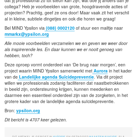
dat jij professional zo tot steun kan zijn; wat doe jij anders dan je
collega? Heb je voorbeelden van grote, hoogdravende acties of
projecten? Prachtig, geef ze ons door! Maar vaak zit het verschil
al in kleine, subtiele dingetjes en ook die horen we graag!
Bel MIND Ypsilon via
(088) 0002120
of stuur een mailtje naar
mmarkx@ypsilon.org
Alle mooie voorbeelden verzamelen we en geven we weer door
als inspirerende les. En daar kunnen we er nooit genoeg van
hebben, toch?
Deze oproep vormt onderdeel van ‘De brug naar morgen’, een
project waarin MIND Ypsilon samenwerkt met
Aurora
in het kader
van de
Landelijke agenda Suïcidepreventie
. Via dit project
willen we professionals zodanig faciliteren dat naastbetrokkenen
in beeld zijn, ondersteuning krijgen, kunnen meedenken en
daarmee een essentieel onderdeel zijn van de zorgketen, in het
grotere kader van de landelijke agenda suïcidepreventie.
Bron:
ypsilon.org
Dit bericht is 4707 keer gelezen.
DIT ARTIKEL IS GEPOST IN
SUÏCIDE
EN GETAGGED
NAASTEN
,
SUICIDE
. SLA