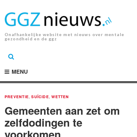
Ga
naar
de
inhoud.
Onafhankelijke website met nieuws over mentale
gezondheid en de ggz
MENU
PREVENTIE
,
SUÏCIDE
,
WETTEN
Gemeenten aan zet om
zelfdodingen te
voorkomen