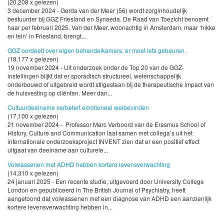
(20,208 x gelezen)
3 december 2024 - Gerda van der Meer (56) wordt zorginhoudelijk
bestuurder bij GGZ Friesland en Synaeda. De Raad van Toezicht benoemt
haar per februari 2025. Van der Meer, woonachtig in Amsterdam, maar ‘hikke
en tein’ in Friesland, brengt...
GGZ oordeelt over eigen behandelkamers: er moet iets gebeuren.
(18,177 x gelezen)
19 november 2024 - Uit onderzoek onder de Top 20 van de GGZ-
instellingen blijkt dat er sporadisch structureel, wetenschappelijk
onderbouwd of uitgebreid wordt stilgestaan bij de therapeutische impact van
de huisvesting op cliënten. Meer dan...
Cultuurdeelname verbetert emotioneel welbevinden
(17,100 x gelezen)
21 november 2024 - Professor Marc Verboord van de Erasmus School of
History, Culture and Communication laat samen met collega’s uit het
internationale onderzoeksproject INVENT zien dat er een positief effect
uitgaat van deelname aan culturele...
Volwassenen met ADHD hebben kortere levensverwachting
(14,310 x gelezen)
24 januari 2025 - Een recente studie, uitgevoerd door University College
London en gepubliceerd in The British Journal of Psychiatry, heeft
aangetoond dat volwassenen met een diagnose van ADHD een aanzienlijk
kortere levensverwachting hebben in...