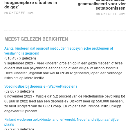
hoogcomplexe situaties in
geactualiseerd voor vier
de ggz’
eetstoornissen
28 OKTOBER 2025
30 OKTOBER 2025
MEEST GELEZEN BERICHTEN
Aantal kinderen dat opgroeit met ouder met psychische problemen of
verslaving is gegroeid
(316,437 x gelezen)
9 september 2023 - Veel kinderen groeien op in een gezin met één of twee
ouders met een psychische aandoening of een drugs- of alcoholstoornis.
Deze kinderen, afgekort ook wel KOPP/KOV genoemd, lopen een verhoogd
risico om op latere leeftijd...
Voedingstips bij depressie - Wat wel/niet eten?
(52,607 x gelezen)
8 november 2023 - Wist je dat 5,2 procent van de Nederlandse bevolking tot
65 jaar in 2022 leed aan een depressie? Dit komt neer op 550.000 mensen,
zo blijkt uit cijfers van de GGZ Groep. En volgens het Trimbos Instituut krijgt
ongeveer 25 procent...
Finland wederom gelukkigste land ter wereld, Nederland stijgt naar vijfde
plaats
(27,276 x gelezen)