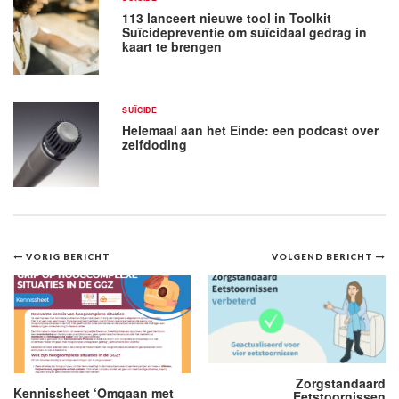
113 lanceert nieuwe tool in Toolkit
Suïcidepreventie om suïcidaal gedrag in
kaart te brengen
SUÏCIDE
Helemaal aan het Einde: een podcast over
zelfdoding
Bericht
VORIG BERICHT
VOLGEND BERICHT
navigatie
Zorgstandaard
Kennissheet ‘Omgaan met
Eetstoornissen