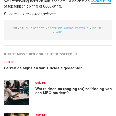
over zelfdoding helpt en kan anoniem via de chat op
www.113.nl
of telefonisch op 113 of 0800-0113.
Dit bericht is 1527 keer gelezen.
DIT ARTIKEL IS GEPOST IN
PREVENTIE
,
SUÏCIDE
,
WETTEN
. SLA DE LINK
OP.
LINK
.
JE BENT MISSCHIEN OOK GEÏNTERESSEERD IN
SUÏCIDE
Herken de signalen van suïcidale gedachten
SUÏCIDE
Wat te doen na (poging tot) zelfdoding van
een MBO-student?
SUÏCIDE