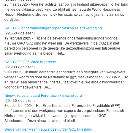
20 maart 2025 - Voor het achtste jaar op rij is Finland uitgeroepen tot het land
met de gelukkigste bevolking, zo blijkt uit het nieuwste World Happiness
Report. Nederland stijgt een plek ten opzichte van vorig jaar en staat nu op
de vijfde...
CAO GGZ onderhandelingen lopen vast op salarisverhoging
(22,660 x gelezen)
19 februari 2025 - Tijdens de zevende onderhandelingsronde voor de
nieuwe CAO GGZ ging het weer mis. De werkgevers in de GGZ zijn niet
bereid om personeel in de geestelijke gezondheidszorg een fatsoenlijke
salarisverhoging aan te bieden. Het...
CAO GGZ 2025-2026 is gereed!
(22,209 x gelezen)
9 juli 2025 - In maart eerder dit jaar bereikte een delegatie van werkgevers,
vertegenwoordigd door de Nederlandse ggz, met vakbonden FNV, CNV, FBZ
en NU’91 een onderhandelingsresultaat over nieuwe arbeidsvoorwaarden
voor ggz-medewerkers. De...
Nieuw: zorgstandaard Forensisch klinische zorg
(20,435 x gelezen)
3 december 2024 - Het Expertisecentrum Forensische Psychiatrie (EFP)
heeft samen met een werkgroep van experts de zorgstandaard Forensisch
klinische zorg ontwikkeld, die vandaag is gepubliceerd op GGZ
Standaarden. Deze nieuwe standaard biedt...
Gerda van der Meer nieuwe bestuurder GGZ Friesland