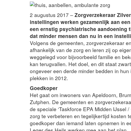
2 augustus 2017 –
Z
orgverzekeraar Zilve
instellingen werken gezamenlijk aan ee
een ernstig psychiatrische aandoening t
dat minder mensen dan nu in een instel
Volgens de gemeenten, zorgverzekeraar en 
afhankelijk van de zorg en leren zij op eige
weggelegd voor bijvoorbeeld familie en beke
kan terugvallen. Het doel, en dit staat zwar
ongeveer een derde minder bedden in hun i
plekken in 2012.
Goedkoper
Het gaat om inwoners van Apeldoorn, Bru
Zutphen. De gemeenten en zorgverzekeraar 
de speciale ‘Taskforce EPA Midden IJssel / 
zorg te verbeteren en tegelijkertijd kosten 
goedkoper dan iemand laten opnemen in een
Leger des Heils werken mee aan het plan.