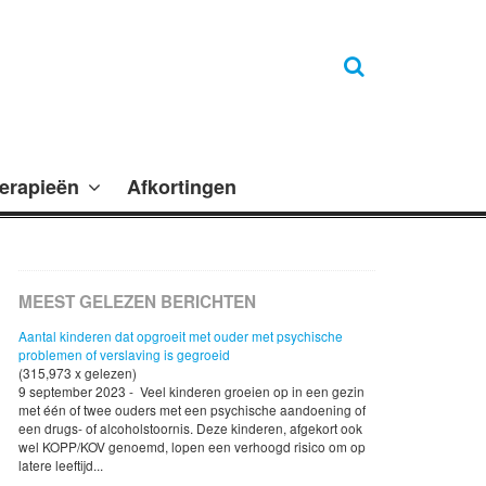
erapieën
Afkortingen
MEEST GELEZEN BERICHTEN
Aantal kinderen dat opgroeit met ouder met psychische
problemen of verslaving is gegroeid
(315,973 x gelezen)
9 september 2023 - Veel kinderen groeien op in een gezin
met één of twee ouders met een psychische aandoening of
een drugs- of alcoholstoornis. Deze kinderen, afgekort ook
wel KOPP/KOV genoemd, lopen een verhoogd risico om op
latere leeftijd...