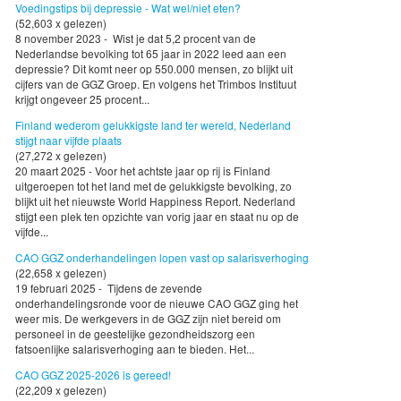
Voedingstips bij depressie - Wat wel/niet eten?
(52,603 x gelezen)
8 november 2023 - Wist je dat 5,2 procent van de
Nederlandse bevolking tot 65 jaar in 2022 leed aan een
depressie? Dit komt neer op 550.000 mensen, zo blijkt uit
cijfers van de GGZ Groep. En volgens het Trimbos Instituut
krijgt ongeveer 25 procent...
Finland wederom gelukkigste land ter wereld, Nederland
stijgt naar vijfde plaats
(27,272 x gelezen)
20 maart 2025 - Voor het achtste jaar op rij is Finland
uitgeroepen tot het land met de gelukkigste bevolking, zo
blijkt uit het nieuwste World Happiness Report. Nederland
stijgt een plek ten opzichte van vorig jaar en staat nu op de
vijfde...
CAO GGZ onderhandelingen lopen vast op salarisverhoging
(22,658 x gelezen)
19 februari 2025 - Tijdens de zevende
onderhandelingsronde voor de nieuwe CAO GGZ ging het
weer mis. De werkgevers in de GGZ zijn niet bereid om
personeel in de geestelijke gezondheidszorg een
fatsoenlijke salarisverhoging aan te bieden. Het...
CAO GGZ 2025-2026 is gereed!
(22,209 x gelezen)