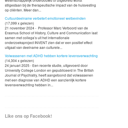
wetenschappelijk onderbouwd of uitgebreid wordt
stilgestaan bij de therapeutische impact van de huisvesting
op cliënten. Meer dan...
Cultuurdeelname verbetert emotioneel welbevinden
(17,099 x gelezen)
21 november 2024 - Professor Marc Verboord van de
Erasmus School of History, Culture and Communication laat
samen met collega’s uit het internationale
onderzoeksproject INVENT zien dat er een positief effect
uitgaat van deelname aan culturele...
Volwassenen met ADHD hebben kortere levensverwachting
(14,304 x gelezen)
24 januari 2025 - Een recente studie, uitgevoerd door
University College London en gepubliceerd in The British
Journal of Psychiatry, heeft aangetoond dat volwassenen
met een diagnose van ADHD een aanzienlijk kortere
levensverwachting hebben in...
Like ons op Facebook!