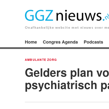
Ga
naar
de
inhoud.
Onafhankelijke website met nieuws over m
Home
Congres Agenda
Podcasts
AMBULANTE ZORG
Gelders plan vo
psychiatrisch p