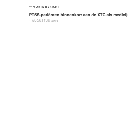
Bericht
VORIG BERICHT
navigatie
PTSS-patiënten binnenkort aan de XTC als medicij
1 AUGUSTUS 2016