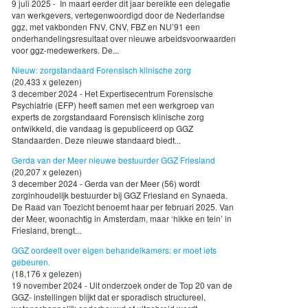
9 juli 2025 - In maart eerder dit jaar bereikte een delegatie
van werkgevers, vertegenwoordigd door de Nederlandse
ggz, met vakbonden FNV, CNV, FBZ en NU’91 een
onderhandelingsresultaat over nieuwe arbeidsvoorwaarden
voor ggz-medewerkers. De...
Nieuw: zorgstandaard Forensisch klinische zorg
(20,433 x gelezen)
3 december 2024 - Het Expertisecentrum Forensische
Psychiatrie (EFP) heeft samen met een werkgroep van
experts de zorgstandaard Forensisch klinische zorg
ontwikkeld, die vandaag is gepubliceerd op GGZ
Standaarden. Deze nieuwe standaard biedt...
Gerda van der Meer nieuwe bestuurder GGZ Friesland
(20,207 x gelezen)
3 december 2024 - Gerda van der Meer (56) wordt
zorginhoudelijk bestuurder bij GGZ Friesland en Synaeda.
De Raad van Toezicht benoemt haar per februari 2025. Van
der Meer, woonachtig in Amsterdam, maar ‘hikke en tein’ in
Friesland, brengt...
GGZ oordeelt over eigen behandelkamers: er moet iets
gebeuren.
(18,176 x gelezen)
19 november 2024 - Uit onderzoek onder de Top 20 van de
GGZ- instellingen blijkt dat er sporadisch structureel,