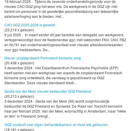
19 februari 2025 - Tijdens de zevende onderhandelingsronde voor de
nieuwe CAO GGZ ging het weer mis. De werkgevers in de GGZ zijn niet
bereid om personeel in de geestelijke gezondheidszorg een fatsoenlijke
salarisverhoging aan te bieden. Het...
CAO GGZ 2025-2026 is gereed!
(22,219 x gelezen)
9 juli 2025 - In maart eerder dit jaar bereikte een delegatie van werkgevers,
vertegenwoordigd door de Nederlandse ggz, met vakbonden FNV, CNV, FBZ
en NU’91 een onderhandelingsresultaat over nieuwe arbeidsvoorwaarden
voor ggz-medewerkers. De...
Nieuw: zorgstandaard Forensisch klinische zorg
(20,438 x gelezen)
3 december 2024 - Het Expertisecentrum Forensische Psychiatrie (EFP)
heeft samen met een werkgroep van experts de zorgstandaard Forensisch
klinische zorg ontwikkeld, die vandaag is gepubliceerd op GGZ
Standaarden. Deze nieuwe standaard biedt...
Gerda van der Meer nieuwe bestuurder GGZ Friesland
(20,213 x gelezen)
3 december 2024 - Gerda van der Meer (56) wordt zorginhoudelijk
bestuurder bij GGZ Friesland en Synaeda. De Raad van Toezicht benoemt
haar per februari 2025. Van der Meer, woonachtig in Amsterdam, maar ‘hikke
en tein’ in Friesland, brengt...
GGZ oordeelt over eigen behandelkamers: er moet iets gebeuren.
(18,181 x gelezen)