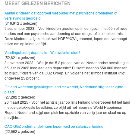
MEEST GELEZEN BERICHTEN
Aantal kinderen dat opgroeit met ouder met psychische problemen of
verslaving is gegroeid
(316,912 x gelezen)
9 september 2023 - Veel kinderen groeien op in een gezin met één of twee
ouders met een psychische aandoening of een drugs- of alcoholstoornis.
Deze kinderen, afgekort ook wel KOPP/KOV genoemd, lopen een verhoogd
risico om op latere leeftijd...
Voedingstips bij depressie - Wat wel/niet eten?
(52,621 x gelezen)
8 november 2023 - Wist je dat 5,2 procent van de Nederlandse bevolking tot
65 jaar in 2022 leed aan een depressie? Dit komt neer op 550.000 mensen,
zo blijkt uit cijfers van de GGZ Groep. En volgens het Trimbos Instituut krijgt
ongeveer 25 procent...
Finland wederom gelukkigste land ter wereld, Nederland stijgt naar vijfde
plaats
(27,282 x gelezen)
20 maart 2025 - Voor het achtste jaar op rij is Finland uitgeroepen tot het land
met de gelukkigste bevolking, zo blijkt uit het nieuwste World Happiness
Report. Nederland stijgt een plek ten opzichte van vorig jaar en staat nu op
de vijfde...
CAO GGZ onderhandelingen lopen vast op salarisverhoging
(22,662 x gelezen)