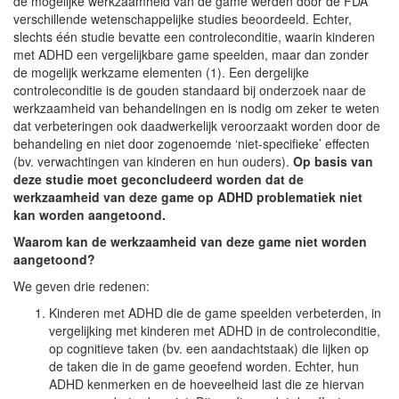
de mogelijke werkzaamheid van de game werden door de FDA
verschillende wetenschappelijke studies beoordeeld. Echter,
slechts één studie bevatte een controleconditie, waarin kinderen
met ADHD een vergelijkbare game speelden, maar dan zonder
de mogelijk werkzame elementen (1). Een dergelijke
controleconditie is de gouden standaard bij onderzoek naar de
werkzaamheid van behandelingen en is nodig om zeker te weten
dat verbeteringen ook daadwerkelijk veroorzaakt worden door de
behandeling en niet door zogenoemde ‘niet-specifieke’ effecten
(bv. verwachtingen van kinderen en hun ouders).
Op basis van
deze studie moet geconcludeerd worden dat de
werkzaamheid van deze game op ADHD problematiek niet
kan worden aangetoond.
Waarom kan de werkzaamheid van deze game niet worden
aangetoond?
We geven drie redenen:
Kinderen met ADHD die de game speelden verbeterden, in
vergelijking met kinderen met ADHD in de controleconditie,
op cognitieve taken (bv. een aandachtstaak) die lijken op
de taken die in de game geoefend worden. Echter, hun
ADHD kenmerken en de hoeveelheid last die ze hiervan