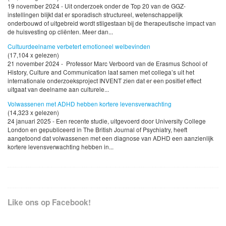
19 november 2024 - Uit onderzoek onder de Top 20 van de GGZ-
instellingen blijkt dat er sporadisch structureel, wetenschappelijk
onderbouwd of uitgebreid wordt stilgestaan bij de therapeutische impact van
de huisvesting op cliënten. Meer dan...
Cultuurdeelname verbetert emotioneel welbevinden
(17,104 x gelezen)
21 november 2024 - Professor Marc Verboord van de Erasmus School of
History, Culture and Communication laat samen met collega’s uit het
internationale onderzoeksproject INVENT zien dat er een positief effect
uitgaat van deelname aan culturele...
Volwassenen met ADHD hebben kortere levensverwachting
(14,323 x gelezen)
24 januari 2025 - Een recente studie, uitgevoerd door University College
London en gepubliceerd in The British Journal of Psychiatry, heeft
aangetoond dat volwassenen met een diagnose van ADHD een aanzienlijk
kortere levensverwachting hebben in...
Like ons op Facebook!