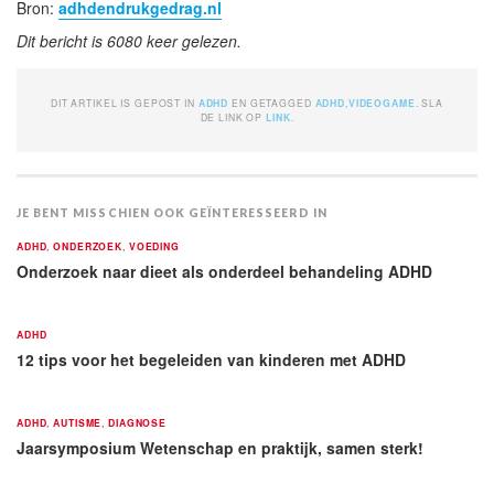
Bron:
adhdendrukgedrag.nl
Dit bericht is 6080 keer gelezen.
DIT ARTIKEL IS GEPOST IN
ADHD
EN GETAGGED
ADHD
,
VIDEOGAME
. SLA
DE LINK OP
LINK
.
JE BENT MISSCHIEN OOK GEÏNTERESSEERD IN
ADHD
,
ONDERZOEK
,
VOEDING
Onderzoek naar dieet als onderdeel behandeling ADHD
ADHD
12 tips voor het begeleiden van kinderen met ADHD
ADHD
,
AUTISME
,
DIAGNOSE
Jaarsymposium Wetenschap en praktijk, samen sterk!