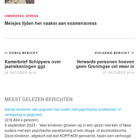
ONDERZOEK
,
STRESS
Meisjes lijden het vaakst aan examenstress
Bericht
VORIG BERICHT
VOLGEND BERICHT
navigatie
Kamerbrief Schippers over
Verwarde personen hoeven
jaarrekeningen ggz
geen Groningse cel meer in
26 OKTOBER 2016
27 OKTOBER 2016
MEEST GELEZEN BERICHTEN
Aantal kinderen dat opgroeit met ouder met psychische problemen of
verslaving is gegroeid
(316,834 x gelezen)
9 september 2023 - Veel kinderen groeien op in een gezin met één of twee
ouders met een psychische aandoening of een drugs- of alcoholstoornis.
Deze kinderen, afgekort ook wel KOPP/KOV genoemd, lopen een verhoogd