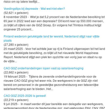
risico om op latere leeftijd...
Voedingstips bij depressie - Wat wel/niet eten?
(52,621 x gelezen)
8 november 2023 - Wist je dat 5,2 procent van de Nederlandse bevolking tot
65 jaar in 2022 leed aan een depressie? Dit komt neer op 550.000 mensen,
zo blijkt uit cijfers van de GGZ Groep. En volgens het Trimbos Instituut krijgt
ongeveer 25 procent...
Finland wederom gelukkigste land ter wereld, Nederland stijgt naar vijfde
plaats
(27,280 x gelezen)
20 maart 2025 - Voor het achtste jaar op rij is Finland uitgeroepen tot het land
met de gelukkigste bevolking, zo blijkt uit het nieuwste World Happiness
Report. Nederland stijgt een plek ten opzichte van vorig jaar en staat nu op
de vijfde...
CAO GGZ onderhandelingen lopen vast op salarisverhoging
(22,662 x gelezen)
19 februari 2025 - Tijdens de zevende onderhandelingsronde voor de
nieuwe CAO GGZ ging het weer mis. De werkgevers in de GGZ zijn niet
bereid om personeel in de geestelijke gezondheidszorg een fatsoenlijke
salarisverhoging aan te bieden. Het...
CAO GGZ 2025-2026 is gereed!
(22,219 x gelezen)
9 juli 2025 - In maart eerder dit jaar bereikte een delegatie van werkgevers,
vertegenwoordigd door de Nederlandse ggz, met vakbonden FNV, CNV, FBZ