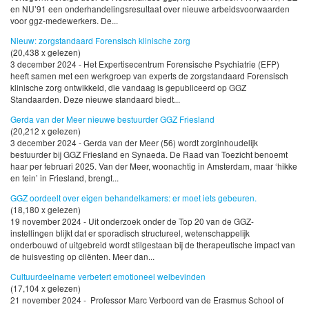
en NU’91 een onderhandelingsresultaat over nieuwe arbeidsvoorwaarden
voor ggz-medewerkers. De...
Nieuw: zorgstandaard Forensisch klinische zorg
(20,438 x gelezen)
3 december 2024 - Het Expertisecentrum Forensische Psychiatrie (EFP)
heeft samen met een werkgroep van experts de zorgstandaard Forensisch
klinische zorg ontwikkeld, die vandaag is gepubliceerd op GGZ
Standaarden. Deze nieuwe standaard biedt...
Gerda van der Meer nieuwe bestuurder GGZ Friesland
(20,212 x gelezen)
3 december 2024 - Gerda van der Meer (56) wordt zorginhoudelijk
bestuurder bij GGZ Friesland en Synaeda. De Raad van Toezicht benoemt
haar per februari 2025. Van der Meer, woonachtig in Amsterdam, maar ‘hikke
en tein’ in Friesland, brengt...
GGZ oordeelt over eigen behandelkamers: er moet iets gebeuren.
(18,180 x gelezen)
19 november 2024 - Uit onderzoek onder de Top 20 van de GGZ-
instellingen blijkt dat er sporadisch structureel, wetenschappelijk
onderbouwd of uitgebreid wordt stilgestaan bij de therapeutische impact van
de huisvesting op cliënten. Meer dan...
Cultuurdeelname verbetert emotioneel welbevinden
(17,104 x gelezen)
21 november 2024 - Professor Marc Verboord van de Erasmus School of