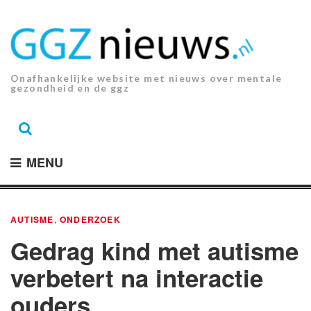
Ga
naar
de
inhoud.
Onafhankelijke website met nieuws over mentale
gezondheid en de ggz
MENU
AUTISME
,
ONDERZOEK
Gedrag kind met autisme
verbetert na interactie
ouders