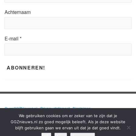
Achternaam
E-mail
*
Over GGZNieuws.nl
•
Privacy statement
•
Disclaimer
We gebruiken cookies om er zeker van te zijn dat je
GGZnieuws.nl zo goed mogelijk beleeft. Als je deze website
blijft gebruiken gaan we ervan uit dat je dat goed vindt.
GGZNIEUWS.NL – ELKE DAG HET NIEUWS OVER MENTALE GEZONDHEID
EN DE GGZ OP EEN RIJ!