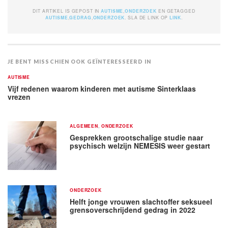
DIT ARTIKEL IS GEPOST IN
AUTISME
,
ONDERZOEK
EN GETAGGED
AUTISME
,
GEDRAG
,
ONDERZOEK
. SLA DE LINK OP
LINK
.
JE BENT MISSCHIEN OOK GEÏNTERESSEERD IN
AUTISME
Vijf redenen waarom kinderen met autisme Sinterklaas
vrezen
ALGEMEEN
,
ONDERZOEK
Gesprekken grootschalige studie naar
psychisch welzijn NEMESIS weer gestart
ONDERZOEK
Helft jonge vrouwen slachtoffer seksueel
grensoverschrijdend gedrag in 2022