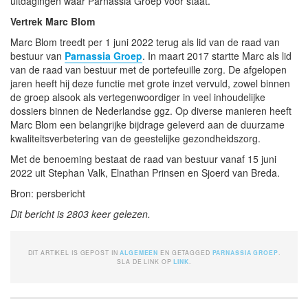
uitdagingen waar Parnassia Groep voor staat.
Vertrek Marc Blom
Marc Blom treedt per 1 juni 2022 terug als lid van de raad van
bestuur van
Parnassia Groep
. In maart 2017 startte Marc als lid
van de raad van bestuur met de portefeuille zorg. De afgelopen
jaren heeft hij deze functie met grote inzet vervuld, zowel binnen
de groep alsook als vertegenwoordiger in veel inhoudelijke
dossiers binnen de Nederlandse ggz. Op diverse manieren heeft
Marc Blom een belangrijke bijdrage geleverd aan de duurzame
kwaliteitsverbetering van de geestelijke gezondheidszorg.
Met de benoeming bestaat de raad van bestuur vanaf 15 juni
2022 uit Stephan Valk, Elnathan Prinsen en Sjoerd van Breda.
Bron: persbericht
Dit bericht is 2803 keer gelezen.
DIT ARTIKEL IS GEPOST IN
ALGEMEEN
EN GETAGGED
PARNASSIA GROEP
.
SLA DE LINK OP
LINK
.