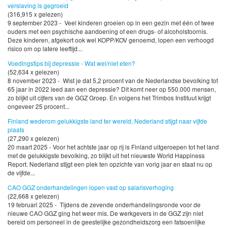
verslaving is gegroeid
(316,915 x gelezen)
9 september 2023 - Veel kinderen groeien op in een gezin met één of twee
ouders met een psychische aandoening of een drugs- of alcoholstoornis.
Deze kinderen, afgekort ook wel KOPP/KOV genoemd, lopen een verhoogd
risico om op latere leeftijd...
Voedingstips bij depressie - Wat wel/niet eten?
(52,634 x gelezen)
8 november 2023 - Wist je dat 5,2 procent van de Nederlandse bevolking tot
65 jaar in 2022 leed aan een depressie? Dit komt neer op 550.000 mensen,
zo blijkt uit cijfers van de GGZ Groep. En volgens het Trimbos Instituut krijgt
ongeveer 25 procent...
Finland wederom gelukkigste land ter wereld, Nederland stijgt naar vijfde
plaats
(27,290 x gelezen)
20 maart 2025 - Voor het achtste jaar op rij is Finland uitgeroepen tot het land
met de gelukkigste bevolking, zo blijkt uit het nieuwste World Happiness
Report. Nederland stijgt een plek ten opzichte van vorig jaar en staat nu op
de vijfde...
CAO GGZ onderhandelingen lopen vast op salarisverhoging
(22,668 x gelezen)
19 februari 2025 - Tijdens de zevende onderhandelingsronde voor de
nieuwe CAO GGZ ging het weer mis. De werkgevers in de GGZ zijn niet
bereid om personeel in de geestelijke gezondheidszorg een fatsoenlijke