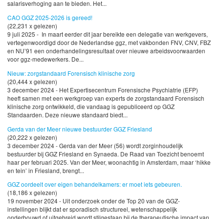
salarisverhoging aan te bieden. Het...
CAO GGZ 2025-2026 is gereed!
(22,231 x gelezen)
9 juli 2025 - In maart eerder dit jaar bereikte een delegatie van werkgevers,
vertegenwoordigd door de Nederlandse ggz, met vakbonden FNV, CNV, FBZ
en NU’91 een onderhandelingsresultaat over nieuwe arbeidsvoorwaarden
voor ggz-medewerkers. De...
Nieuw: zorgstandaard Forensisch klinische zorg
(20,444 x gelezen)
3 december 2024 - Het Expertisecentrum Forensische Psychiatrie (EFP)
heeft samen met een werkgroep van experts de zorgstandaard Forensisch
klinische zorg ontwikkeld, die vandaag is gepubliceerd op GGZ
Standaarden. Deze nieuwe standaard biedt...
Gerda van der Meer nieuwe bestuurder GGZ Friesland
(20,222 x gelezen)
3 december 2024 - Gerda van der Meer (56) wordt zorginhoudelijk
bestuurder bij GGZ Friesland en Synaeda. De Raad van Toezicht benoemt
haar per februari 2025. Van der Meer, woonachtig in Amsterdam, maar ‘hikke
en tein’ in Friesland, brengt...
GGZ oordeelt over eigen behandelkamers: er moet iets gebeuren.
(18,186 x gelezen)
19 november 2024 - Uit onderzoek onder de Top 20 van de GGZ-
instellingen blijkt dat er sporadisch structureel, wetenschappelijk
onderbouwd of uitgebreid wordt stilgestaan bij de therapeutische impact van