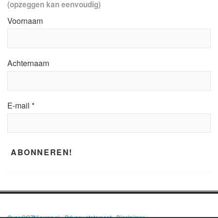
(opzeggen kan eenvoudig)
Voornaam
Achternaam
E-mail
*
Over GGZNieuws.nl
•
Privacy statement
•
Disclaimer