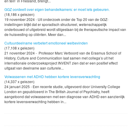
en tein’ in Friesland, brengt...
GGZ oordeelt over eigen behandelkamers: er moet iets gebeuren.
(18,186 x gelezen)
19 november 2024 - Uit onderzoek onder de Top 20 van de GGZ-
instellingen blijkt dat er sporadisch structureel, wetenschappelijk
onderbouwd of uitgebreid wordt stilgestaan bij de therapeutische impact van
de huisvesting op cliënten. Meer dan...
Cultuurdeelname verbetert emotioneel welbevinden
(17,108 x gelezen)
21 november 2024 - Professor Marc Verboord van de Erasmus School of
History, Culture and Communication laat samen met collega’s uit het
internationale onderzoeksproject INVENT zien dat er een positief effect
uitgaat van deelname aan culturele...
Volwassenen met ADHD hebben kortere levensverwachting
(14,337 x gelezen)
24 januari 2025 - Een recente studie, uitgevoerd door University College
London en gepubliceerd in The British Journal of Psychiatry, heeft
aangetoond dat volwassenen met een diagnose van ADHD een aanzienlijk
kortere levensverwachting hebben in...