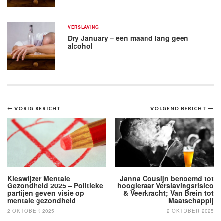
VERSLAVING
Dry January – een maand lang geen
alcohol
Bericht
VORIG BERICHT
VOLGEND BERICHT
navigatie
Kieswijzer Mentale
Janna Cousijn benoemd tot
Gezondheid 2025 – Politieke
hoogleraar Verslavingsrisico
partijen geven visie op
& Veerkracht; Van Brein tot
mentale gezondheid
Maatschappij
2 OKTOBER 2025
2 OKTOBER 2025