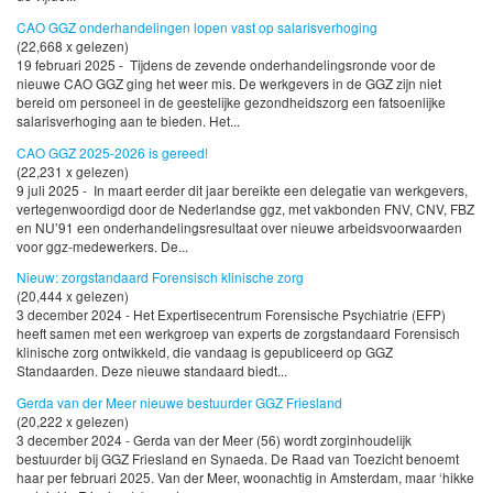
CAO GGZ onderhandelingen lopen vast op salarisverhoging
(22,668 x gelezen)
19 februari 2025 - Tijdens de zevende onderhandelingsronde voor de
nieuwe CAO GGZ ging het weer mis. De werkgevers in de GGZ zijn niet
bereid om personeel in de geestelijke gezondheidszorg een fatsoenlijke
salarisverhoging aan te bieden. Het...
CAO GGZ 2025-2026 is gereed!
(22,231 x gelezen)
9 juli 2025 - In maart eerder dit jaar bereikte een delegatie van werkgevers,
vertegenwoordigd door de Nederlandse ggz, met vakbonden FNV, CNV, FBZ
en NU’91 een onderhandelingsresultaat over nieuwe arbeidsvoorwaarden
voor ggz-medewerkers. De...
Nieuw: zorgstandaard Forensisch klinische zorg
(20,444 x gelezen)
3 december 2024 - Het Expertisecentrum Forensische Psychiatrie (EFP)
heeft samen met een werkgroep van experts de zorgstandaard Forensisch
klinische zorg ontwikkeld, die vandaag is gepubliceerd op GGZ
Standaarden. Deze nieuwe standaard biedt...
Gerda van der Meer nieuwe bestuurder GGZ Friesland
(20,222 x gelezen)
3 december 2024 - Gerda van der Meer (56) wordt zorginhoudelijk
bestuurder bij GGZ Friesland en Synaeda. De Raad van Toezicht benoemt
haar per februari 2025. Van der Meer, woonachtig in Amsterdam, maar ‘hikke