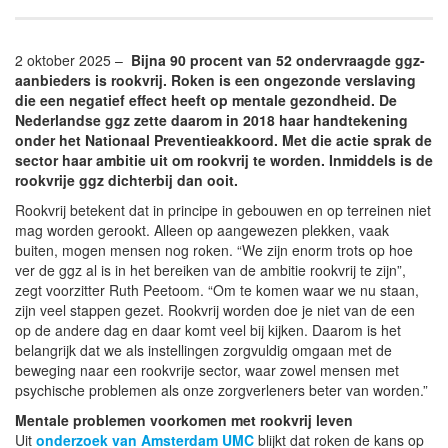
2 oktober 2025 –
Bijna 90 procent van 52 ondervraagde ggz-
aanbieders is rookvrij. Roken is een ongezonde verslaving
die een negatief effect heeft op mentale gezondheid. De
Nederlandse ggz zette daarom in 2018 haar handtekening
onder het Nationaal Preventieakkoord. Met die actie sprak de
sector haar ambitie uit om rookvrij te worden. Inmiddels is de
rookvrije ggz dichterbij dan ooit.
Rookvrij betekent dat in principe in gebouwen en op terreinen niet
mag worden gerookt. Alleen op aangewezen plekken, vaak
buiten, mogen mensen nog roken. “We zijn enorm trots op hoe
ver de ggz al is in het bereiken van de ambitie rookvrij te zijn”,
zegt voorzitter Ruth Peetoom. “Om te komen waar we nu staan,
zijn veel stappen gezet. Rookvrij worden doe je niet van de een
op de andere dag en daar komt veel bij kijken. Daarom is het
belangrijk dat we als instellingen zorgvuldig omgaan met de
beweging naar een rookvrije sector, waar zowel mensen met
psychische problemen als onze zorgverleners beter van worden.”
Mentale problemen voorkomen met rookvrij leven
Uit
onderzoek van Amsterdam UMC
blijkt dat roken de kans op