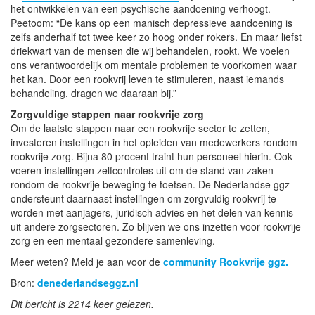
het ontwikkelen van een psychische aandoening verhoogt.
Peetoom: “De kans op een manisch depressieve aandoening is
zelfs anderhalf tot twee keer zo hoog onder rokers. En maar liefst
driekwart van de mensen die wij behandelen, rookt. We voelen
ons verantwoordelijk om mentale problemen te voorkomen waar
het kan. Door een rookvrij leven te stimuleren, naast iemands
behandeling, dragen we daaraan bij.”
Zorgvuldige stappen naar rookvrije zorg
Om de laatste stappen naar een rookvrije sector te zetten,
investeren instellingen in het opleiden van medewerkers rondom
rookvrije zorg. Bijna 80 procent traint hun personeel hierin. Ook
voeren instellingen zelfcontroles uit om de stand van zaken
rondom de rookvrije beweging te toetsen. De Nederlandse ggz
ondersteunt daarnaast instellingen om zorgvuldig rookvrij te
worden met aanjagers, juridisch advies en het delen van kennis
uit andere zorgsectoren. Zo blijven we ons inzetten voor rookvrije
zorg en een mentaal gezondere samenleving.
Meer weten? Meld je aan voor de
community Rookvrije ggz.
Bron:
denederlandseggz.nl
Dit bericht is 2214 keer gelezen.