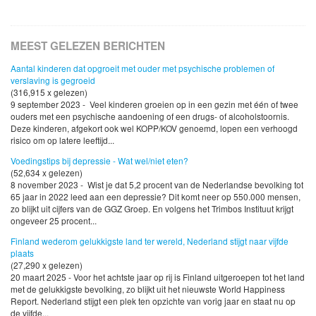
MEEST GELEZEN BERICHTEN
Aantal kinderen dat opgroeit met ouder met psychische problemen of
verslaving is gegroeid
(316,915 x gelezen)
9 september 2023 - Veel kinderen groeien op in een gezin met één of twee
ouders met een psychische aandoening of een drugs- of alcoholstoornis.
Deze kinderen, afgekort ook wel KOPP/KOV genoemd, lopen een verhoogd
risico om op latere leeftijd...
Voedingstips bij depressie - Wat wel/niet eten?
(52,634 x gelezen)
8 november 2023 - Wist je dat 5,2 procent van de Nederlandse bevolking tot
65 jaar in 2022 leed aan een depressie? Dit komt neer op 550.000 mensen,
zo blijkt uit cijfers van de GGZ Groep. En volgens het Trimbos Instituut krijgt
ongeveer 25 procent...
Finland wederom gelukkigste land ter wereld, Nederland stijgt naar vijfde
plaats
(27,290 x gelezen)
20 maart 2025 - Voor het achtste jaar op rij is Finland uitgeroepen tot het land
met de gelukkigste bevolking, zo blijkt uit het nieuwste World Happiness
Report. Nederland stijgt een plek ten opzichte van vorig jaar en staat nu op
de vijfde...