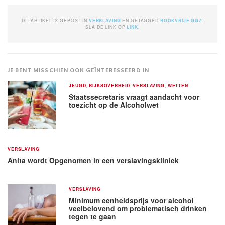
DIT ARTIKEL IS GEPOST IN
VERSLAVING
EN GETAGGED
ROOKVRIJE GGZ
.
SLA DE LINK OP
LINK
.
JE BENT MISSCHIEN OOK GEÏNTERESSEERD IN
JEUGD
,
RIJKSOVERHEID
,
VERSLAVING
,
WETTEN
Staatssecretaris vraagt aandacht voor
toezicht op de Alcoholwet
VERSLAVING
Anita wordt Opgenomen in een verslavingskliniek
VERSLAVING
Minimum eenheidsprijs voor alcohol
veelbelovend om problematisch drinken
tegen te gaan