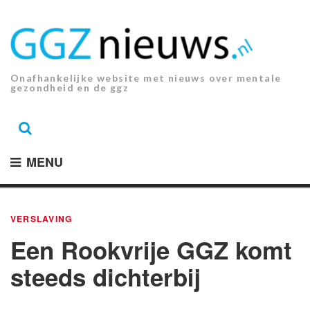
Ga
naar
de
inhoud.
Onafhankelijke website met nieuws over mentale
gezondheid en de ggz
MENU
VERSLAVING
Een Rookvrije GGZ komt
steeds dichterbij