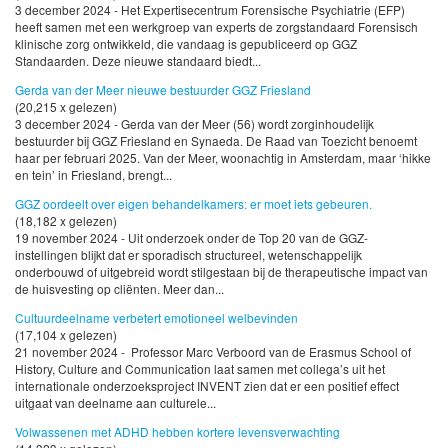
3 december 2024 - Het Expertisecentrum Forensische Psychiatrie (EFP)
heeft samen met een werkgroep van experts de zorgstandaard Forensisch
klinische zorg ontwikkeld, die vandaag is gepubliceerd op GGZ
Standaarden. Deze nieuwe standaard biedt...
Gerda van der Meer nieuwe bestuurder GGZ Friesland
(20,215 x gelezen)
3 december 2024 - Gerda van der Meer (56) wordt zorginhoudelijk
bestuurder bij GGZ Friesland en Synaeda. De Raad van Toezicht benoemt
haar per februari 2025. Van der Meer, woonachtig in Amsterdam, maar ‘hikke
en tein’ in Friesland, brengt...
GGZ oordeelt over eigen behandelkamers: er moet iets gebeuren.
(18,182 x gelezen)
19 november 2024 - Uit onderzoek onder de Top 20 van de GGZ-
instellingen blijkt dat er sporadisch structureel, wetenschappelijk
onderbouwd of uitgebreid wordt stilgestaan bij de therapeutische impact van
de huisvesting op cliënten. Meer dan...
Cultuurdeelname verbetert emotioneel welbevinden
(17,104 x gelezen)
21 november 2024 - Professor Marc Verboord van de Erasmus School of
History, Culture and Communication laat samen met collega’s uit het
internationale onderzoeksproject INVENT zien dat er een positief effect
uitgaat van deelname aan culturele...
Volwassenen met ADHD hebben kortere levensverwachting