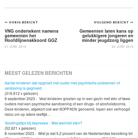
Bericht
VORIG BERICHT
VOLGEND BERICHT
navigatie
VNG ondertekent namens
Gemeenten laten kans op
gemeenten het
gelukkigere jongeren en
Hoofdlijnenakkoord GGZ
minder jeugdzorg liggen
21 JUNI 2019
22 JUNI 2019
MEEST GELEZEN BERICHTEN
Aantal kinderen dat opgroeit met ouder met psychische problemen of
verslaving is gegroeid
(316,912 x gelezen)
9 september 2023 - Veel kinderen groeien op in een gezin met één of twee
ouders met een psychische aandoening of een drugs- of alcoholstoornis.
Deze kinderen, afgekort ook wel KOPP/KOV genoemd, lopen een verhoogd
risico om op latere leeftijd...
Voedingstips bij depressie - Wat wel/niet eten?
(52,621 x gelezen)
8 november 2023 - Wist je dat 5,2 procent van de Nederlandse bevolking tot