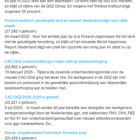
65 jaar in 2022 leed aan een depressie? Dit komt neer op 550.000 mensen,
zo blijkt uit cijfers van de GGZ Groep. En volgens het Trimbos Instituut krijgt
ongeveer 25 procent...
Finland wederom gelukkigste land ter wereld, Nederland stijgt naar vijfde
plaats
(27,282 x gelezen)
20 maart 2025 - Voor het achtste jaar op rij is Finland uitgeroepen tot het land
met de gelukkigste bevolking, zo blijkt uit het nieuwste World Happiness
Report. Nederland stijgt een plek ten opzichte van vorig jaar en staat nu op
de vijfde...
CAO GGZ onderhandelingen lopen vast op salarisverhoging
(22,662 x gelezen)
19 februari 2025 - Tijdens de zevende onderhandelingsronde voor de
nieuwe CAO GGZ ging het weer mis. De werkgevers in de GGZ zijn niet
bereid om personeel in de geestelijke gezondheidszorg een fatsoenlijke
salarisverhoging aan te bieden. Het...
CAO GGZ 2025-2026 is gereed!
(22,221 x gelezen)
9 juli 2025 - In maart eerder dit jaar bereikte een delegatie van werkgevers,
vertegenwoordigd door de Nederlandse ggz, met vakbonden FNV, CNV, FBZ
en NU’91 een onderhandelingsresultaat over nieuwe arbeidsvoorwaarden
voor ggz-medewerkers. De...
Nieuw: zorgstandaard Forensisch klinische zorg
(20,439 x gelezen)