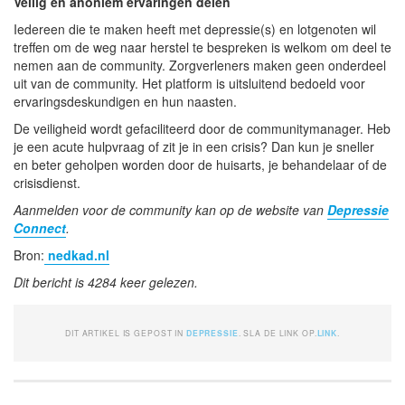
Veilig en anoniem ervaringen delen
Iedereen die te maken heeft met depressie(s) en lotgenoten wil
treffen om de weg naar herstel te bespreken is welkom om deel te
nemen aan de community. Zorgverleners maken geen onderdeel
uit van de community. Het platform is uitsluitend bedoeld voor
ervaringsdeskundigen en hun naasten.
De veiligheid wordt gefaciliteerd door de communitymanager. Heb
je een acute hulpvraag of zit je in een crisis? Dan kun je sneller
en beter geholpen worden door de huisarts, je behandelaar of de
crisisdienst.
Aanmelden voor de community kan op de website van
Depressie
Connect
.
Bron:
nedkad.nl
Dit bericht is 4284 keer gelezen.
DIT ARTIKEL IS GEPOST IN
DEPRESSIE
. SLA DE LINK OP.
LINK
.