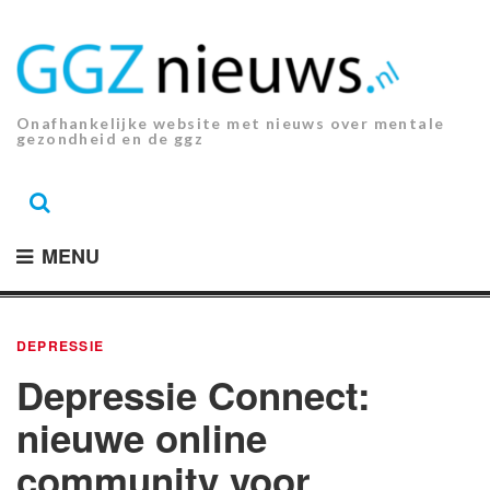
Ga
naar
de
inhoud.
Onafhankelijke website met nieuws over mentale
gezondheid en de ggz
MENU
DEPRESSIE
Depressie Connect:
nieuwe online
community voor