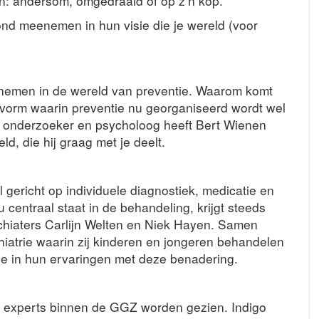
n: andersom, omgedraaid of op z’n kop.
ond meenemen in hun visie die je wereld (voor
enemen in de wereld van preventie. Waarom komt
e vorm waarin preventie nu georganiseerd wordt wel
, onderzoeker en psycholoog heeft Bert Wienen
ld, die hij graag met je deelt.
gericht op individuele diagnostiek, medicatie en
 centraal staat in de behandeling, krijgt steeds
chiaters Carlijn Welten en Niek Hayen. Samen
hiatrie waarin zij kinderen en jongeren behandelen
ee in hun ervaringen met deze benadering.
r experts binnen de GGZ worden gezien. Indigo