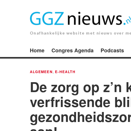
Ga
naar
de
inhoud.
Onafhankelijke website met nieuws over m
Home
Congres Agenda
Podcasts
ALGEMEEN
,
E-HEALTH
De zorg op z’n 
verfrissende bl
gezondheidszorg