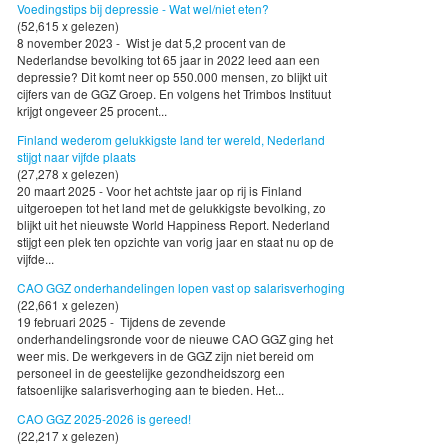
Voedingstips bij depressie - Wat wel/niet eten?
(52,615 x gelezen)
8 november 2023 - Wist je dat 5,2 procent van de
Nederlandse bevolking tot 65 jaar in 2022 leed aan een
depressie? Dit komt neer op 550.000 mensen, zo blijkt uit
cijfers van de GGZ Groep. En volgens het Trimbos Instituut
krijgt ongeveer 25 procent...
Finland wederom gelukkigste land ter wereld, Nederland
stijgt naar vijfde plaats
(27,278 x gelezen)
20 maart 2025 - Voor het achtste jaar op rij is Finland
uitgeroepen tot het land met de gelukkigste bevolking, zo
blijkt uit het nieuwste World Happiness Report. Nederland
stijgt een plek ten opzichte van vorig jaar en staat nu op de
vijfde...
CAO GGZ onderhandelingen lopen vast op salarisverhoging
(22,661 x gelezen)
19 februari 2025 - Tijdens de zevende
onderhandelingsronde voor de nieuwe CAO GGZ ging het
weer mis. De werkgevers in de GGZ zijn niet bereid om
personeel in de geestelijke gezondheidszorg een
fatsoenlijke salarisverhoging aan te bieden. Het...
CAO GGZ 2025-2026 is gereed!
(22,217 x gelezen)