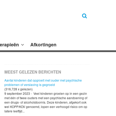
erapieën
Afkortingen
MEEST GELEZEN BERICHTEN
Aantal kinderen dat opgroeit met ouder met psychische
problemen of verslaving is gegroeid
(316,728 x gelezen)
9 september 2023 - Veel kinderen groeien op in een gezin
met één of twee ouders met een psychische aandoening of
een drugs- of alcoholstoornis. Deze kinderen, afgekort ook
wel KOPP/KOV genoemd, lopen een verhoogd risico om op
latere leeftijd...