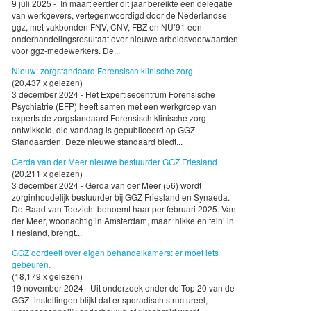
9 juli 2025 - In maart eerder dit jaar bereikte een delegatie
van werkgevers, vertegenwoordigd door de Nederlandse
ggz, met vakbonden FNV, CNV, FBZ en NU’91 een
onderhandelingsresultaat over nieuwe arbeidsvoorwaarden
voor ggz-medewerkers. De...
Nieuw: zorgstandaard Forensisch klinische zorg
(20,437 x gelezen)
3 december 2024 - Het Expertisecentrum Forensische
Psychiatrie (EFP) heeft samen met een werkgroep van
experts de zorgstandaard Forensisch klinische zorg
ontwikkeld, die vandaag is gepubliceerd op GGZ
Standaarden. Deze nieuwe standaard biedt...
Gerda van der Meer nieuwe bestuurder GGZ Friesland
(20,211 x gelezen)
3 december 2024 - Gerda van der Meer (56) wordt
zorginhoudelijk bestuurder bij GGZ Friesland en Synaeda.
De Raad van Toezicht benoemt haar per februari 2025. Van
der Meer, woonachtig in Amsterdam, maar ‘hikke en tein’ in
Friesland, brengt...
GGZ oordeelt over eigen behandelkamers: er moet iets
gebeuren.
(18,179 x gelezen)
19 november 2024 - Uit onderzoek onder de Top 20 van de
GGZ- instellingen blijkt dat er sporadisch structureel,