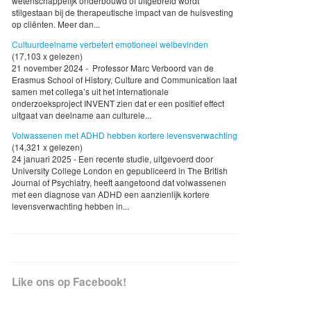
wetenschappelijk onderbouwd of uitgebreid wordt
stilgestaan bij de therapeutische impact van de huisvesting
op cliënten. Meer dan...
Cultuurdeelname verbetert emotioneel welbevinden
(17,103 x gelezen)
21 november 2024 - Professor Marc Verboord van de
Erasmus School of History, Culture and Communication laat
samen met collega’s uit het internationale
onderzoeksproject INVENT zien dat er een positief effect
uitgaat van deelname aan culturele...
Volwassenen met ADHD hebben kortere levensverwachting
(14,321 x gelezen)
24 januari 2025 - Een recente studie, uitgevoerd door
University College London en gepubliceerd in The British
Journal of Psychiatry, heeft aangetoond dat volwassenen
met een diagnose van ADHD een aanzienlijk kortere
levensverwachting hebben in...
Like ons op Facebook!