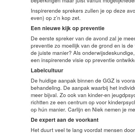
beperkingen maar juist vanuit mogelijkhede
Inspirerende sprekers zullen je op deze av
even) op z’n kop zet.
Een nieuwe kijk op preventie
De eerste spreker van de avond zal je me
preventie zo moeilijk van de grond en is d
de juiste manier? Als onderwijsdeskundige
een inspirerende visie op preventie ontwikke
Labelcultuur
De huidige aanpak binnen de GGZ is vooral 
behandeling. De aanpak waarbij het individu
meer bijval. Zo ook van kinder-en jeugdpsy
richtten ze een centrum op voor kinderpsyc
op hún manier. Carlijn en Niek nemen je m
De expert aan de voorkant
Het duurt veel te lang voordat mensen doo