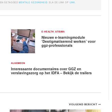
EN GETAGGED
MENTALE GEZONDHEID
. SLA DE LINK OP
LINK
.
E-HEALTH
,
STIGMA
Nieuwe e-learningmodule
‘Destigmatiserend werken’ voor
ggz-professionals
ALGEMEEN
Interessante documentaires over GGZ en
verslavingszorg op het IDFA – Bekijk de trailers
VOLGEND BERICHT