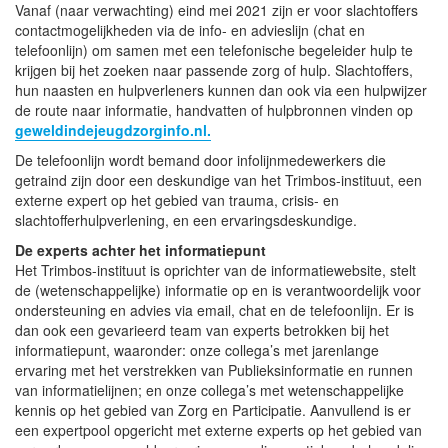
Vanaf (naar verwachting) eind mei 2021 zijn er voor slachtoffers
contactmogelijkheden via de info- en advieslijn (chat en
telefoonlijn) om samen met een telefonische begeleider hulp te
krijgen bij het zoeken naar passende zorg of hulp. Slachtoffers,
hun naasten en hulpverleners kunnen dan ook via een hulpwijzer
de route naar informatie, handvatten of hulpbronnen vinden op
geweldindejeugdzorginfo.nl.
De telefoonlijn wordt bemand door infolijnmedewerkers die
getraind zijn door een deskundige van het Trimbos-instituut, een
externe expert op het gebied van trauma, crisis- en
slachtofferhulpverlening, en een ervaringsdeskundige.
De experts achter het informatiepunt
Het Trimbos-instituut is oprichter van de informatiewebsite, stelt
de (wetenschappelijke) informatie op en is verantwoordelijk voor
ondersteuning en advies via email, chat en de telefoonlijn. Er is
dan ook een gevarieerd team van experts betrokken bij het
informatiepunt, waaronder: onze collega’s met jarenlange
ervaring met het verstrekken van Publieksinformatie en runnen
van informatielijnen; en onze collega’s met wetenschappelijke
kennis op het gebied van Zorg en Participatie. Aanvullend is er
een expertpool opgericht met externe experts op het gebied van