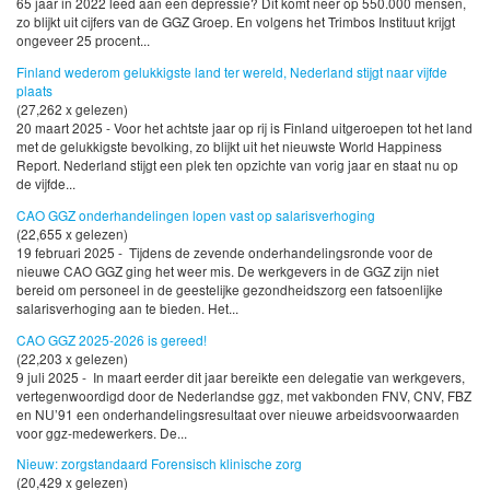
65 jaar in 2022 leed aan een depressie? Dit komt neer op 550.000 mensen,
zo blijkt uit cijfers van de GGZ Groep. En volgens het Trimbos Instituut krijgt
ongeveer 25 procent...
Finland wederom gelukkigste land ter wereld, Nederland stijgt naar vijfde
plaats
(27,262 x gelezen)
20 maart 2025 - Voor het achtste jaar op rij is Finland uitgeroepen tot het land
met de gelukkigste bevolking, zo blijkt uit het nieuwste World Happiness
Report. Nederland stijgt een plek ten opzichte van vorig jaar en staat nu op
de vijfde...
CAO GGZ onderhandelingen lopen vast op salarisverhoging
(22,655 x gelezen)
19 februari 2025 - Tijdens de zevende onderhandelingsronde voor de
nieuwe CAO GGZ ging het weer mis. De werkgevers in de GGZ zijn niet
bereid om personeel in de geestelijke gezondheidszorg een fatsoenlijke
salarisverhoging aan te bieden. Het...
CAO GGZ 2025-2026 is gereed!
(22,203 x gelezen)
9 juli 2025 - In maart eerder dit jaar bereikte een delegatie van werkgevers,
vertegenwoordigd door de Nederlandse ggz, met vakbonden FNV, CNV, FBZ
en NU’91 een onderhandelingsresultaat over nieuwe arbeidsvoorwaarden
voor ggz-medewerkers. De...
Nieuw: zorgstandaard Forensisch klinische zorg
(20,429 x gelezen)