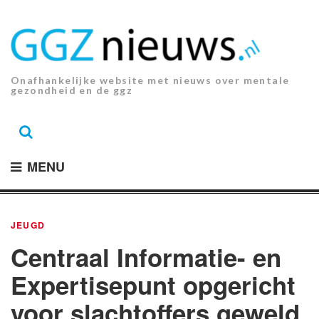
Ga
naar
de
inhoud.
Onafhankelijke website met nieuws over mentale
gezondheid en de ggz
MENU
JEUGD
Centraal Informatie- en
Expertisepunt opgericht
voor slachtoffers geweld