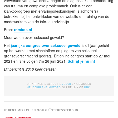
verwerken van geweldservaringen en diagnostiek en behandeling
van trauma en complexe problematiek. Ook is er een
klankbordgroep met ervaringsdeskundigen (slachtoffers)
betrokken bij het ontwikkelen van de website en training van de
medewerkers van de info- en advieslijn.
Bron:
trimbos.nl
Meer weten over seksueel geweld?
Het
jaarlijks congres over seksueel geweld
is dit jaar gericht
op het werken met slachtoffers en plegers van seksueel
grensoverschrijdend gedrag. Dit online congres start op 27 mei
2021 en is te volgen t/m 26 juni 2021.
Schrijf je nu in!
Dit bericht is 2310 keer gelezen.
DIT ARTIKEL IS GEPOST IN
JEUGD
EN GETAGGED
JEUGDHULP
,
JEUGDZORG
. SLA DE LINK OP
LINK
.
JE BENT MISSCHIEN OOK GEÏNTERESSEERD IN
,