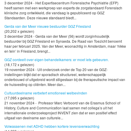
3 december 2024 - Het Expertisecentrum Forensische Psychiatrie (EFP)
heeft samen met een werkgroep van experts de zorgstandaard Forensisch
klinische zorg ontwikkeld, die vandaag is gepubliceerd op GGZ
Standaarden. Deze nieuwe standaard biedt...
Gerda van der Meer nieuwe bestuurder GGZ Friesland
(20,202 x gelezen)
3 december 2024 - Gerda van der Meer (56) wordt zorginhoudelijk
bestuurder bij GGZ Friesland en Synaeda. De Raad van Toezicht benoemt
haar per februari 2025. Van der Meer, woonachtig in Amsterdam, maar ‘hikke
en tein’ in Friesland, brengt...
GGZ oordeelt over eigen behandelkamers: er moet iets gebeuren.
(18,172 x gelezen)
19 november 2024 - Uit onderzoek onder de Top 20 van de GGZ-
instellingen blijkt dat er sporadisch structureel, wetenschappelijk
onderbouwd of uitgebreid wordt stilgestaan bij de therapeutische impact van
de huisvesting op cliënten. Meer dan...
Cultuurdeelname verbetert emotioneel welbevinden
(17,095 x gelezen)
21 november 2024 - Professor Marc Verboord van de Erasmus School of
History, Culture and Communication laat samen met collega’s uit het
internationale onderzoeksproject INVENT zien dat er een positief effect
uitgaat van deelname aan culturele...
Volwassenen met ADHD hebben kortere levensverwachting