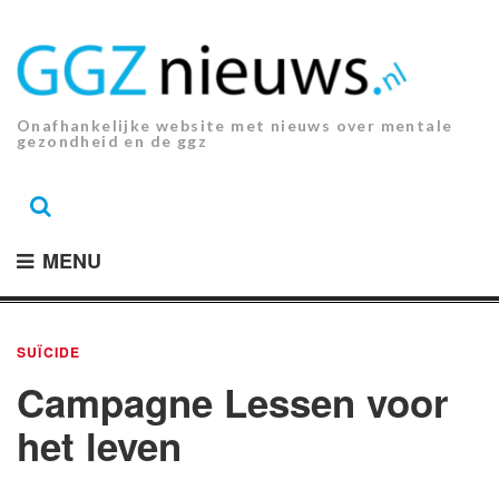
Ga
naar
de
inhoud.
Onafhankelijke website met nieuws over mentale
gezondheid en de ggz
MENU
SUÏCIDE
Campagne Lessen voor
het leven