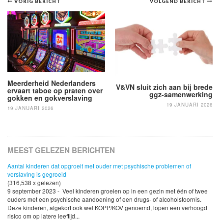
Bericht
VORIG BERICHT
VOLGEND BERICHT
navigatie
Meerderheid Nederlanders
V&VN sluit zich aan bij brede
ervaart taboe op praten over
ggz-samenwerking
gokken en gokverslaving
19 JANUARI 2026
19 JANUARI 2026
MEEST GELEZEN BERICHTEN
Aantal kinderen dat opgroeit met ouder met psychische problemen of
verslaving is gegroeid
(316,538 x gelezen)
9 september 2023 - Veel kinderen groeien op in een gezin met één of twee
ouders met een psychische aandoening of een drugs- of alcoholstoornis.
Deze kinderen, afgekort ook wel KOPP/KOV genoemd, lopen een verhoogd
risico om op latere leeftijd...