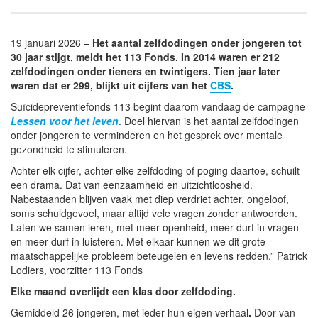
19 januari 2026 –
Het aantal zelfdodingen onder jongeren tot
30 jaar stijgt, meldt het 113 Fonds. In 2014 waren er 212
zelfdodingen onder tieners en twintigers. Tien jaar later
waren dat er 299, blijkt uit cijfers van het
CBS
.
Suïcidepreventiefonds 113 begint daarom vandaag de campagne
Lessen voor het leven
. Doel hiervan is het aantal zelfdodingen
onder jongeren te verminderen en het gesprek over mentale
gezondheid te stimuleren.
Achter elk cijfer, achter elke zelfdoding of poging daartoe, schuilt
een drama. Dat van eenzaamheid en uitzichtloosheid.
Nabestaanden blijven vaak met diep verdriet achter, ongeloof,
soms schuldgevoel, maar altijd vele vragen zonder antwoorden.
Laten we samen leren, met meer openheid, meer durf in vragen
en meer durf in luisteren. Met elkaar kunnen we dit grote
maatschappelijke probleem beteugelen en levens redden.” Patrick
Lodiers, voorzitter 113 Fonds
Elke maand overlijdt een klas door zelfdoding.
Gemiddeld 26 jongeren, met ieder hun eigen verhaal
.
Door van