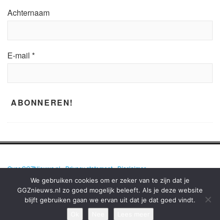
Achternaam
E-mail
*
Over GGZNieuws.nl
•
Privacy statement
•
Disclaimer
We gebruiken cookies om er zeker van te zijn dat je
GGZnieuws.nl zo goed mogelijk beleeft. Als je deze website
blijft gebruiken gaan we ervan uit dat je dat goed vindt.
GGZNIEUWS.NL – ELKE DAG HET NIEUWS OVER MENTALE GEZONDHEID
EN DE GGZ OP EEN RIJ!
Ok
Nee
Lees meer
TERUG NAAR BOVEN