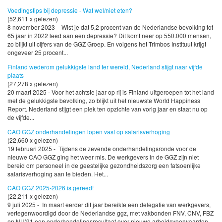
Voedingstips bij depressie - Wat wel/niet eten?
(52,611 x gelezen)
8 november 2023 - Wist je dat 5,2 procent van de Nederlandse bevolking tot
65 jaar in 2022 leed aan een depressie? Dit komt neer op 550.000 mensen,
zo blijkt uit cijfers van de GGZ Groep. En volgens het Trimbos Instituut krijgt
ongeveer 25 procent...
Finland wederom gelukkigste land ter wereld, Nederland stijgt naar vijfde
plaats
(27,278 x gelezen)
20 maart 2025 - Voor het achtste jaar op rij is Finland uitgeroepen tot het land
met de gelukkigste bevolking, zo blijkt uit het nieuwste World Happiness
Report. Nederland stijgt een plek ten opzichte van vorig jaar en staat nu op
de vijfde...
CAO GGZ onderhandelingen lopen vast op salarisverhoging
(22,660 x gelezen)
19 februari 2025 - Tijdens de zevende onderhandelingsronde voor de
nieuwe CAO GGZ ging het weer mis. De werkgevers in de GGZ zijn niet
bereid om personeel in de geestelijke gezondheidszorg een fatsoenlijke
salarisverhoging aan te bieden. Het...
CAO GGZ 2025-2026 is gereed!
(22,211 x gelezen)
9 juli 2025 - In maart eerder dit jaar bereikte een delegatie van werkgevers,
vertegenwoordigd door de Nederlandse ggz, met vakbonden FNV, CNV, FBZ
en NU’91 een onderhandelingsresultaat over nieuwe arbeidsvoorwaarden