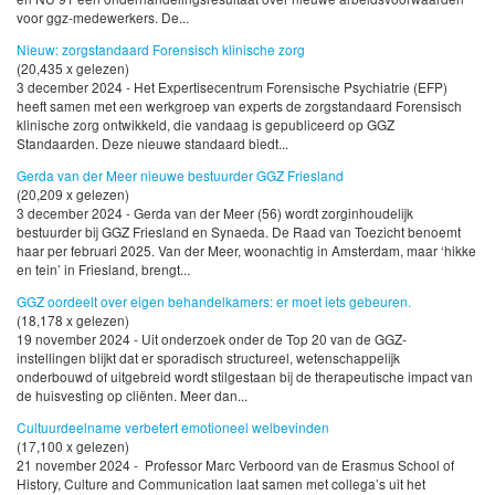
voor ggz-medewerkers. De...
Nieuw: zorgstandaard Forensisch klinische zorg
(20,435 x gelezen)
3 december 2024 - Het Expertisecentrum Forensische Psychiatrie (EFP)
heeft samen met een werkgroep van experts de zorgstandaard Forensisch
klinische zorg ontwikkeld, die vandaag is gepubliceerd op GGZ
Standaarden. Deze nieuwe standaard biedt...
Gerda van der Meer nieuwe bestuurder GGZ Friesland
(20,209 x gelezen)
3 december 2024 - Gerda van der Meer (56) wordt zorginhoudelijk
bestuurder bij GGZ Friesland en Synaeda. De Raad van Toezicht benoemt
haar per februari 2025. Van der Meer, woonachtig in Amsterdam, maar ‘hikke
en tein’ in Friesland, brengt...
GGZ oordeelt over eigen behandelkamers: er moet iets gebeuren.
(18,178 x gelezen)
19 november 2024 - Uit onderzoek onder de Top 20 van de GGZ-
instellingen blijkt dat er sporadisch structureel, wetenschappelijk
onderbouwd of uitgebreid wordt stilgestaan bij de therapeutische impact van
de huisvesting op cliënten. Meer dan...
Cultuurdeelname verbetert emotioneel welbevinden
(17,100 x gelezen)
21 november 2024 - Professor Marc Verboord van de Erasmus School of
History, Culture and Communication laat samen met collega’s uit het