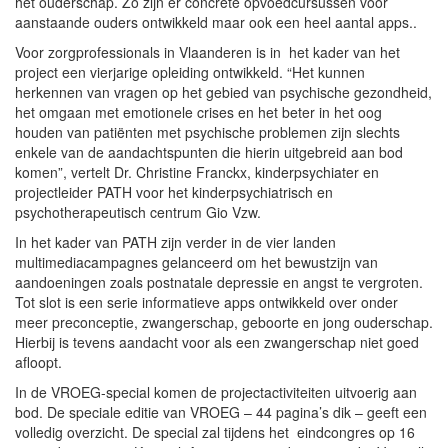
het ouderschap. Zo zijn er concrete opvoedcursussen voor
aanstaande ouders ontwikkeld maar ook een heel aantal apps..
Voor zorgprofessionals in Vlaanderen is in het kader van het
project een vierjarige opleiding ontwikkeld. “Het kunnen
herkennen van vragen op het gebied van psychische gezondheid,
het omgaan met emotionele crises en het beter in het oog
houden van patiënten met psychische problemen zijn slechts
enkele van de aandachtspunten die hierin uitgebreid aan bod
komen”, vertelt Dr. Christine Franckx, kinderpsychiater en
projectleider PATH voor het kinderpsychiatrisch en
psychotherapeutisch centrum Gio Vzw.
In het kader van PATH zijn verder in de vier landen
multimediacampagnes gelanceerd om het bewustzijn van
aandoeningen zoals postnatale depressie en angst te vergroten.
Tot slot is een serie informatieve apps ontwikkeld over onder
meer preconceptie, zwangerschap, geboorte en jong ouderschap.
Hierbij is tevens aandacht voor als een zwangerschap niet goed
afloopt.
In de VROEG-special komen de projectactiviteiten uitvoerig aan
bod. De speciale editie van VROEG – 44 pagina’s dik – geeft een
volledig overzicht. De special zal tijdens het eindcongres op 16