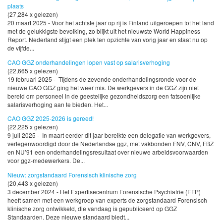
plaats
(27,284 x gelezen)
20 maart 2025 - Voor het achtste jaar op rij is Finland uitgeroepen tot het land
met de gelukkigste bevolking, zo blijkt uit het nieuwste World Happiness
Report. Nederland stijgt een plek ten opzichte van vorig jaar en staat nu op
de vijfde...
CAO GGZ onderhandelingen lopen vast op salarisverhoging
(22,665 x gelezen)
19 februari 2025 - Tijdens de zevende onderhandelingsronde voor de
nieuwe CAO GGZ ging het weer mis. De werkgevers in de GGZ zijn niet
bereid om personeel in de geestelijke gezondheidszorg een fatsoenlijke
salarisverhoging aan te bieden. Het...
CAO GGZ 2025-2026 is gereed!
(22,225 x gelezen)
9 juli 2025 - In maart eerder dit jaar bereikte een delegatie van werkgevers,
vertegenwoordigd door de Nederlandse ggz, met vakbonden FNV, CNV, FBZ
en NU’91 een onderhandelingsresultaat over nieuwe arbeidsvoorwaarden
voor ggz-medewerkers. De...
Nieuw: zorgstandaard Forensisch klinische zorg
(20,443 x gelezen)
3 december 2024 - Het Expertisecentrum Forensische Psychiatrie (EFP)
heeft samen met een werkgroep van experts de zorgstandaard Forensisch
klinische zorg ontwikkeld, die vandaag is gepubliceerd op GGZ
Standaarden. Deze nieuwe standaard biedt...