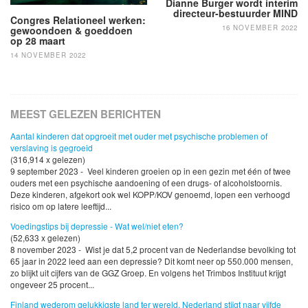
Dianne Burger wordt interim
directeur-bestuurder MIND
Congres Relationeel werken:
16 NOVEMBER 2022
gewoondoen & goeddoen
op 28 maart
14 NOVEMBER 2022
MEEST GELEZEN BERICHTEN
Aantal kinderen dat opgroeit met ouder met psychische problemen of
verslaving is gegroeid
(316,914 x gelezen)
9 september 2023 - Veel kinderen groeien op in een gezin met één of twee
ouders met een psychische aandoening of een drugs- of alcoholstoornis.
Deze kinderen, afgekort ook wel KOPP/KOV genoemd, lopen een verhoogd
risico om op latere leeftijd...
Voedingstips bij depressie - Wat wel/niet eten?
(52,633 x gelezen)
8 november 2023 - Wist je dat 5,2 procent van de Nederlandse bevolking tot
65 jaar in 2022 leed aan een depressie? Dit komt neer op 550.000 mensen,
zo blijkt uit cijfers van de GGZ Groep. En volgens het Trimbos Instituut krijgt
ongeveer 25 procent...
Finland wederom gelukkigste land ter wereld, Nederland stijgt naar vijfde