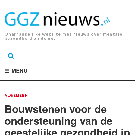
Ga
naar
de
inhoud.
Onafhankelijke website met nieuws over mentale
gezondheid en de ggz
MENU
ALGEMEEN
Bouwstenen voor de
ondersteuning van de
geestelijke gezondheid in