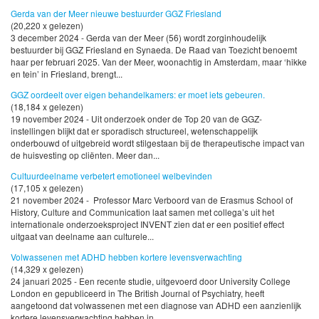
Gerda van der Meer nieuwe bestuurder GGZ Friesland
(20,220 x gelezen)
3 december 2024 - Gerda van der Meer (56) wordt zorginhoudelijk
bestuurder bij GGZ Friesland en Synaeda. De Raad van Toezicht benoemt
haar per februari 2025. Van der Meer, woonachtig in Amsterdam, maar ‘hikke
en tein’ in Friesland, brengt...
GGZ oordeelt over eigen behandelkamers: er moet iets gebeuren.
(18,184 x gelezen)
19 november 2024 - Uit onderzoek onder de Top 20 van de GGZ-
instellingen blijkt dat er sporadisch structureel, wetenschappelijk
onderbouwd of uitgebreid wordt stilgestaan bij de therapeutische impact van
de huisvesting op cliënten. Meer dan...
Cultuurdeelname verbetert emotioneel welbevinden
(17,105 x gelezen)
21 november 2024 - Professor Marc Verboord van de Erasmus School of
History, Culture and Communication laat samen met collega’s uit het
internationale onderzoeksproject INVENT zien dat er een positief effect
uitgaat van deelname aan culturele...
Volwassenen met ADHD hebben kortere levensverwachting
(14,329 x gelezen)
24 januari 2025 - Een recente studie, uitgevoerd door University College
London en gepubliceerd in The British Journal of Psychiatry, heeft
aangetoond dat volwassenen met een diagnose van ADHD een aanzienlijk
kortere levensverwachting hebben in...