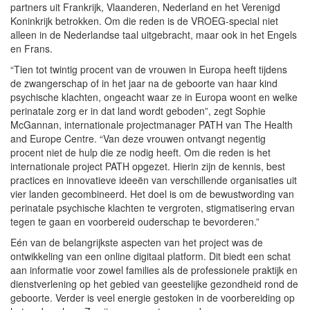
partners uit Frankrijk, Vlaanderen, Nederland en het Verenigd
Koninkrijk betrokken. Om die reden is de VROEG-special niet
alleen in de Nederlandse taal uitgebracht, maar ook in het Engels
en Frans.
“Tien tot twintig procent van de vrouwen in Europa heeft tijdens
de zwangerschap of in het jaar na de geboorte van haar kind
psychische klachten, ongeacht waar ze in Europa woont en welke
perinatale zorg er in dat land wordt geboden”, zegt Sophie
McGannan, internationale projectmanager PATH van The Health
and Europe Centre. “Van deze vrouwen ontvangt negentig
procent niet de hulp die ze nodig heeft. Om die reden is het
internationale project PATH opgezet. Hierin zijn de kennis, best
practices en innovatieve ideeën van verschillende organisaties uit
vier landen gecombineerd. Het doel is om de bewustwording van
perinatale psychische klachten te vergroten, stigmatisering ervan
tegen te gaan en voorbereid ouderschap te bevorderen.”
Eén van de belangrijkste aspecten van het project was de
ontwikkeling van een online digitaal platform. Dit biedt een schat
aan informatie voor zowel families als de professionele praktijk en
dienstverlening op het gebied van geestelijke gezondheid rond de
geboorte. Verder is veel energie gestoken in de voorbereiding op