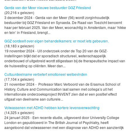
Gerda van der Meer nieuwe bestuurder GGZ Friesland
(20,216 x gelezen)
3 december 2024 - Gerda van der Meer (56) wordt zorginhoudelijk
bestuurder bij GGZ Friesland en Synaeda. De Raad van Toezicht benoemt
haar per februari 2025. Van der Meer, woonachtig in Amsterdam, maar ‘hikke
en tein’ in Friesland, brengt...
GGZ oordeelt over eigen behandelkamers: er moet iets gebeuren.
(18,183 x gelezen)
19 november 2024 - Uit onderzoek onder de Top 20 van de GGZ-
instellingen blijkt dat er sporadisch structureel, wetenschappelijk
onderbouwd of uitgebreid wordt stilgestaan bij de therapeutische impact van
de huisvesting op cliënten. Meer dan...
Cultuurdeelname verbetert emotioneel welbevinden
(17,104 x gelezen)
21 november 2024 - Professor Marc Verboord van de Erasmus School of
History, Culture and Communication laat samen met collega’s uit het
internationale onderzoeksproject INVENT zien dat er een positief effect
uitgaat van deelname aan culturele...
Volwassenen met ADHD hebben kortere levensverwachting
(14,325 x gelezen)
24 januari 2025 - Een recente studie, uitgevoerd door University College
London en gepubliceerd in The British Journal of Psychiatry, heeft
aangetoond dat volwassenen met een diagnose van ADHD een aanzienlijk