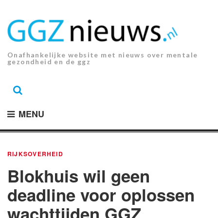
Ga
naar
de
inhoud.
Onafhankelijke website met nieuws over mentale
gezondheid en de ggz
MENU
RIJKSOVERHEID
Blokhuis wil geen
deadline voor oplossen
wachttijden GGZ