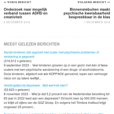
Bericht
VORIG BERICHT
VOLGEND BERICHT
navigatie
Onderzoek naar mogelijk
Binnenstebuiten maakt
verband tussen ADHD en
psychische kwetsbaarheid
creativiteit
bespreekbaar in de klas
6 DECEMBER 2018
7 DECEMBER 2018
MEEST GELEZEN BERICHTEN
Aantal kinderen dat opgroeit met ouder met psychische problemen of
verslaving is gegroeid
(316,912 x gelezen)
9 september 2023 - Veel kinderen groeien op in een gezin met één of twee
ouders met een psychische aandoening of een drugs- of alcoholstoornis.
Deze kinderen, afgekort ook wel KOPP/KOV genoemd, lopen een verhoogd
risico om op latere leeftijd...
Voedingstips bij depressie - Wat wel/niet eten?
(52,623 x gelezen)
8 november 2023 - Wist je dat 5,2 procent van de Nederlandse bevolking tot
65 jaar in 2022 leed aan een depressie? Dit komt neer op 550.000 mensen,
zo blijkt uit cijfers van de GGZ Groep. En volgens het Trimbos Instituut krijgt
ongeveer 25 procent...