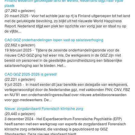
Finland wederom gelukkigste land ter wereld, Nederland stijgt naar vijfde
plaats
(27,282 x gelezen)
20 maart 2025 - Voor het achtste jaar op rij is Finland uitgeroepen tot het land
met de gelukkigste bevolking, zo blijkt uit het nieuwste World Happiness
Report. Nederland stijgt een plek ten opzichte van vorig jaar en staat nu op
de vijfde...
CAO GGZ onderhandelingen lopen vast op salarisverhoging
(22,662 x gelezen)
19 februari 2025 - Tijdens de zevende onderhandelingsronde voor de
nieuwe CAO GGZ ging het weer mis. De werkgevers in de GGZ zijn niet
bereid om personeel in de geestelijke gezondheidszorg een fatsoenlijke
salarisverhoging aan te bieden. Het...
CAO GGZ 2025-2026 is gereed!
(22,221 x gelezen)
9 juli 2025 - In maart eerder dit jaar bereikte een delegatie van werkgevers,
vertegenwoordigd door de Nederlandse ggz, met vakbonden FNV, CNV, FBZ
en NU’91 een onderhandelingsresultaat over nieuwe arbeidsvoorwaarden
voor ggz-medewerkers. De...
Nieuw: zorgstandaard Forensisch klinische zorg
(20,440 x gelezen)
3 december 2024 - Het Expertisecentrum Forensische Psychiatrie (EFP)
heeft samen met een werkgroep van experts de zorgstandaard Forensisch
klinische zorg ontwikkeld, die vandaag is gepubliceerd op GGZ
Standaarden. Deze nieuwe standaard biedt...