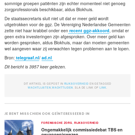
sommige groepen patiënten zijn echter momenteel niet genoeg
zorgprofessionals beschikbaar, aldus Blokhuis.
De staatssecretaris sluit niet uit dat er meer geld wordt
uitgetrokken voor de ggz. De Vereniging Nederlandse Gemeenten
zette niet haar krabbel onder een
recent ggz-akkoord
, omdat er
geen extra investeringen zijn afgesproken. Over meer geld kan
worden gesproken, aldus Blokhuis, maar dan moeten gemeenten
wel aangeven waar zij verwachten tegen problemen aan te lopen.
Bron:
telegraaf.nl
/
ad.nl
Dit bericht is 3957 keer gelezen.
DIT ARTIKEL IS GEPOST IN
RIJKSOVERHEID
EN GETAGGED
WACHTLIJSTEN
,
WACHTTIJDEN
. SLA DE LINK OP
LINK
.
JE BENT MISSCHIEN OOK GEÏNTERESSEERD IN
FORENSISCHE ZORG
,
RIJKSOVERHEID
Ongemakkelijk commissiedebat TBS en
gevangeniswezen