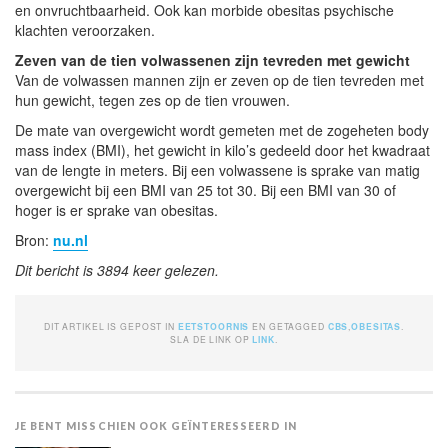
en onvruchtbaarheid. Ook kan morbide obesitas psychische
klachten veroorzaken.
Zeven van de tien volwassenen zijn tevreden met gewicht
Van de volwassen mannen zijn er zeven op de tien tevreden met
hun gewicht, tegen zes op de tien vrouwen.
De mate van overgewicht wordt gemeten met de zogeheten body
mass index (BMI), het gewicht in kilo’s gedeeld door het kwadraat
van de lengte in meters. Bij een volwassene is sprake van matig
overgewicht bij een BMI van 25 tot 30. Bij een BMI van 30 of
hoger is er sprake van obesitas.
Bron:
nu.nl
Dit bericht is 3894 keer gelezen.
DIT ARTIKEL IS GEPOST IN
EETSTOORNIS
EN GETAGGED
CBS
,
OBESITAS
.
SLA DE LINK OP
LINK
.
JE BENT MISSCHIEN OOK GEÏNTERESSEERD IN