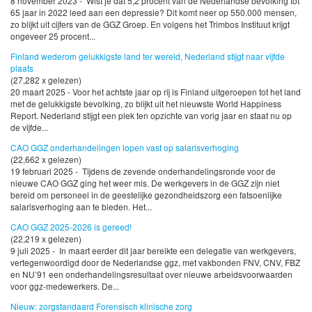
8 november 2023 - Wist je dat 5,2 procent van de Nederlandse bevolking tot
65 jaar in 2022 leed aan een depressie? Dit komt neer op 550.000 mensen,
zo blijkt uit cijfers van de GGZ Groep. En volgens het Trimbos Instituut krijgt
ongeveer 25 procent...
Finland wederom gelukkigste land ter wereld, Nederland stijgt naar vijfde
plaats
(27,282 x gelezen)
20 maart 2025 - Voor het achtste jaar op rij is Finland uitgeroepen tot het land
met de gelukkigste bevolking, zo blijkt uit het nieuwste World Happiness
Report. Nederland stijgt een plek ten opzichte van vorig jaar en staat nu op
de vijfde...
CAO GGZ onderhandelingen lopen vast op salarisverhoging
(22,662 x gelezen)
19 februari 2025 - Tijdens de zevende onderhandelingsronde voor de
nieuwe CAO GGZ ging het weer mis. De werkgevers in de GGZ zijn niet
bereid om personeel in de geestelijke gezondheidszorg een fatsoenlijke
salarisverhoging aan te bieden. Het...
CAO GGZ 2025-2026 is gereed!
(22,219 x gelezen)
9 juli 2025 - In maart eerder dit jaar bereikte een delegatie van werkgevers,
vertegenwoordigd door de Nederlandse ggz, met vakbonden FNV, CNV, FBZ
en NU’91 een onderhandelingsresultaat over nieuwe arbeidsvoorwaarden
voor ggz-medewerkers. De...
Nieuw: zorgstandaard Forensisch klinische zorg