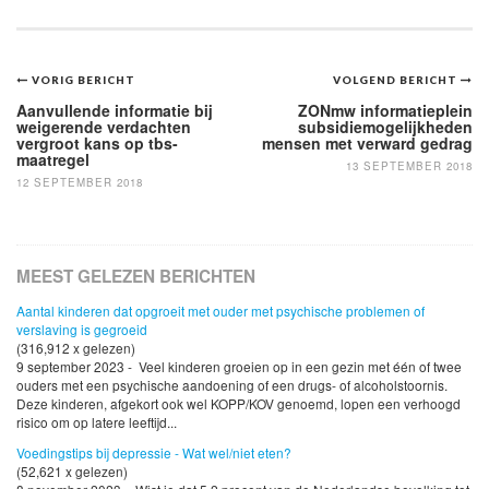
Bericht
VORIG BERICHT
VOLGEND BERICHT
navigatie
Aanvullende informatie bij
ZONmw informatieplein
weigerende verdachten
subsidiemogelijkheden
vergroot kans op tbs-
mensen met verward gedrag
maatregel
13 SEPTEMBER 2018
12 SEPTEMBER 2018
MEEST GELEZEN BERICHTEN
Aantal kinderen dat opgroeit met ouder met psychische problemen of
verslaving is gegroeid
(316,912 x gelezen)
9 september 2023 - Veel kinderen groeien op in een gezin met één of twee
ouders met een psychische aandoening of een drugs- of alcoholstoornis.
Deze kinderen, afgekort ook wel KOPP/KOV genoemd, lopen een verhoogd
risico om op latere leeftijd...
Voedingstips bij depressie - Wat wel/niet eten?
(52,621 x gelezen)