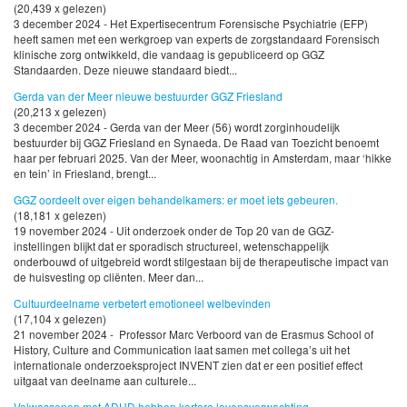
(20,439 x gelezen)
3 december 2024 - Het Expertisecentrum Forensische Psychiatrie (EFP)
heeft samen met een werkgroep van experts de zorgstandaard Forensisch
klinische zorg ontwikkeld, die vandaag is gepubliceerd op GGZ
Standaarden. Deze nieuwe standaard biedt...
Gerda van der Meer nieuwe bestuurder GGZ Friesland
(20,213 x gelezen)
3 december 2024 - Gerda van der Meer (56) wordt zorginhoudelijk
bestuurder bij GGZ Friesland en Synaeda. De Raad van Toezicht benoemt
haar per februari 2025. Van der Meer, woonachtig in Amsterdam, maar ‘hikke
en tein’ in Friesland, brengt...
GGZ oordeelt over eigen behandelkamers: er moet iets gebeuren.
(18,181 x gelezen)
19 november 2024 - Uit onderzoek onder de Top 20 van de GGZ-
instellingen blijkt dat er sporadisch structureel, wetenschappelijk
onderbouwd of uitgebreid wordt stilgestaan bij de therapeutische impact van
de huisvesting op cliënten. Meer dan...
Cultuurdeelname verbetert emotioneel welbevinden
(17,104 x gelezen)
21 november 2024 - Professor Marc Verboord van de Erasmus School of
History, Culture and Communication laat samen met collega’s uit het
internationale onderzoeksproject INVENT zien dat er een positief effect
uitgaat van deelname aan culturele...
Volwassenen met ADHD hebben kortere levensverwachting