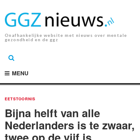
Ga
naar
de
inhoud.
Onafhankelijke website met nieuws over mentale
gezondheid en de ggz
MENU
EETSTOORNIS
Bijna helft van alle
Nederlanders is te zwaar,
twee op de vijf is