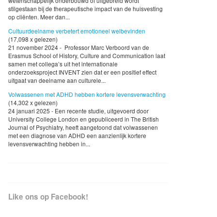
wetenschappelijk onderbouwd of uitgebreid wordt
stilgestaan bij de therapeutische impact van de huisvesting
op cliënten. Meer dan...
Cultuurdeelname verbetert emotioneel welbevinden
(17,098 x gelezen)
21 november 2024 - Professor Marc Verboord van de
Erasmus School of History, Culture and Communication laat
samen met collega’s uit het internationale
onderzoeksproject INVENT zien dat er een positief effect
uitgaat van deelname aan culturele...
Volwassenen met ADHD hebben kortere levensverwachting
(14,302 x gelezen)
24 januari 2025 - Een recente studie, uitgevoerd door
University College London en gepubliceerd in The British
Journal of Psychiatry, heeft aangetoond dat volwassenen
met een diagnose van ADHD een aanzienlijk kortere
levensverwachting hebben in...
Like ons op Facebook!