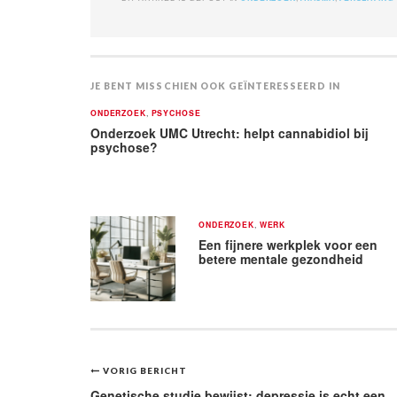
JE BENT MISSCHIEN OOK GEÏNTERESSEERD IN
ONDERZOEK
,
PSYCHOSE
Onderzoek UMC Utrecht: helpt cannabidiol bij
psychose?
ONDERZOEK
,
WERK
Een fijnere werkplek voor een
betere mentale gezondheid
Bericht
VORIG BERICHT
Genetische studie bewijst: depressie is echt een