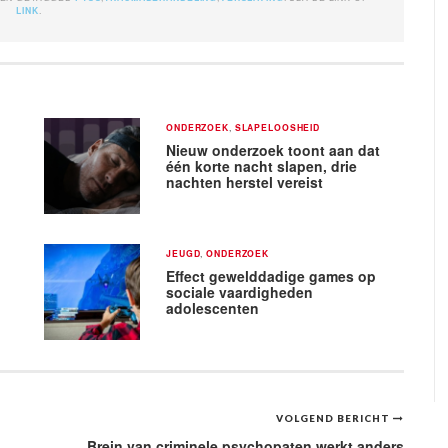
LINK
.
ONDERZOEK
,
SLAPELOOSHEID
Nieuw onderzoek toont aan dat
één korte nacht slapen, drie
nachten herstel vereist
JEUGD
,
ONDERZOEK
Effect gewelddadige games op
sociale vaardigheden
adolescenten
VOLGEND BERICHT
Brein van criminele psychopaten werkt anders