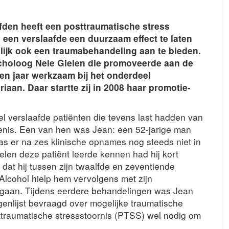
fden heeft een posttraumatische stress
een verslaafde een duurzaam effect te laten
elijk ook een traumabehandeling aan te bieden.
holoog Nele Gielen die promoveerde aan de
tien jaar werkzaam bij het onderdeel
iaan. Daar startte zij in 2008 haar promotie-
eel verslaafde patiënten die tevens last hadden van
enis. Een van hen was Jean: een 52-jarige man
as er na zes klinische opnames nog steeds niet in
elen deze patiënt leerde kennen had hij kort
d dat hij tussen zijn twaalfde en zeventiende
Alcohol hielp hem vervolgens met zijn
 gaan. Tijdens eerdere behandelingen was Jean
enlijst bevraagd over mogelijke traumatische
sttraumatische stressstoornis (PTSS) wel nodig om