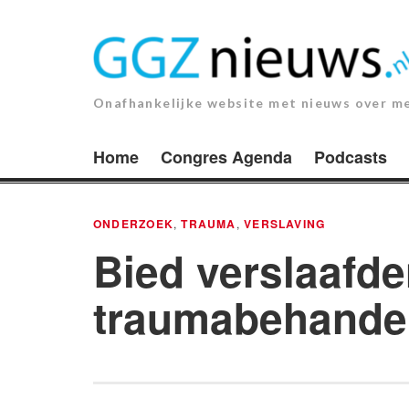
Ga
naar
de
inhoud.
Onafhankelijke website met nieuws over m
Home
Congres Agenda
Podcasts
ONDERZOEK
,
TRAUMA
,
VERSLAVING
Bied verslaafde
traumabehandel