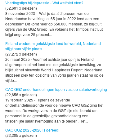
Voedingstips bij depressie - Wat wel/niet eten?
(52,601 x gelezen)
8 november 2023 - Wist je dat 5,2 procent van de
Nederlandse bevolking tot 65 jaar in 2022 leed aan een
depressie? Dit komt neer op 550.000 mensen, zo blijkt uit
cijfers van de GGZ Groep. En volgens het Trimbos Instituut
krijgt ongeveer 25 procent...
Finland wederom gelukkigste land ter wereld, Nederland
stijgt naar vijfde plaats
(27,272 x gelezen)
20 maart 2025 - Voor het achtste jaar op rij is Finland
uitgeroepen tot het land met de gelukkigste bevolking, zo
blijkt uit het nieuwste World Happiness Report. Nederland
stijgt een plek ten opzichte van vorig jaar en staat nu op de
vijfde...
CAO GGZ onderhandelingen lopen vast op salarisverhoging
(22,658 x gelezen)
19 februari 2025 - Tijdens de zevende
onderhandelingsronde voor de nieuwe CAO GGZ ging het
weer mis. De werkgevers in de GGZ zijn niet bereid om
personeel in de geestelijke gezondheidszorg een
fatsoenlijke salarisverhoging aan te bieden. Het...
CAO GGZ 2025-2026 is gereed!
(22,205 x gelezen)