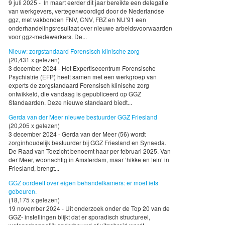
9 juli 2025 - In maart eerder dit jaar bereikte een delegatie
van werkgevers, vertegenwoordigd door de Nederlandse
ggz, met vakbonden FNV, CNV, FBZ en NU’91 een
onderhandelingsresultaat over nieuwe arbeidsvoorwaarden
voor ggz-medewerkers. De...
Nieuw: zorgstandaard Forensisch klinische zorg
(20,431 x gelezen)
3 december 2024 - Het Expertisecentrum Forensische
Psychiatrie (EFP) heeft samen met een werkgroep van
experts de zorgstandaard Forensisch klinische zorg
ontwikkeld, die vandaag is gepubliceerd op GGZ
Standaarden. Deze nieuwe standaard biedt...
Gerda van der Meer nieuwe bestuurder GGZ Friesland
(20,205 x gelezen)
3 december 2024 - Gerda van der Meer (56) wordt
zorginhoudelijk bestuurder bij GGZ Friesland en Synaeda.
De Raad van Toezicht benoemt haar per februari 2025. Van
der Meer, woonachtig in Amsterdam, maar ‘hikke en tein’ in
Friesland, brengt...
GGZ oordeelt over eigen behandelkamers: er moet iets
gebeuren.
(18,175 x gelezen)
19 november 2024 - Uit onderzoek onder de Top 20 van de
GGZ- instellingen blijkt dat er sporadisch structureel,