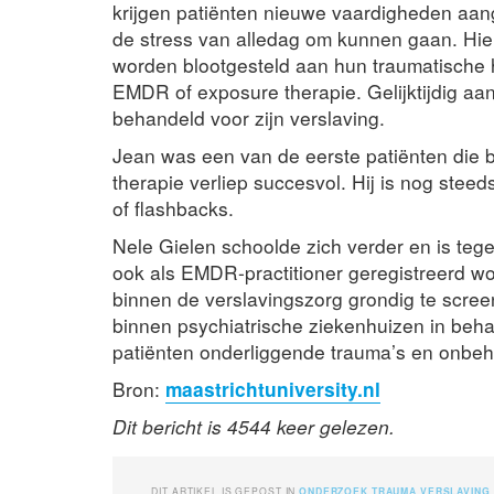
krijgen patiënten nieuwe vaardigheden aan
de stress van alledag om kunnen gaan. Hier
worden blootgesteld aan hun traumatische h
EMDR of exposure therapie. Gelijktijdig aa
behandeld voor zijn verslaving.
Jean was een van de eerste patiënten die 
therapie verliep succesvol. Hij is nog stee
of flashbacks.
Nele Gielen schoolde zich verder en is te
ook als EMDR-practitioner geregistreerd wo
binnen de verslavingszorg grondig te scre
binnen psychiatrische ziekenhuizen in behan
patiënten onderliggende trauma’s en onb
Bron:
maastrichtuniversity.nl
Dit bericht is 4544 keer gelezen.
DIT ARTIKEL IS GEPOST IN
ONDERZOEK
,
TRAUMA
,
VERSLAVING