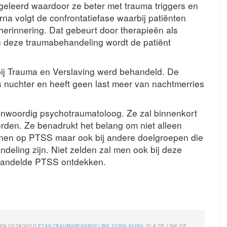
geleerd waardoor ze beter met trauma triggers en
na volgt de confrontatiefase waarbij patiënten
erinnering. Dat gebeurt door therapieën als
n deze traumabehandeling wordt de patiënt
bij Trauma en Verslaving werd behandeld. De
ds nuchter en heeft geen last meer van nachtmerries
genwoordig psychotraumatoloog. Ze zal binnenkort
rden. Ze benadrukt het belang om niet alleen
enen op PTSS maar ook bij andere doelgroepen die
deling zijn. Niet zelden zal men ook bij deze
ehandelde PTSS ontdekken.
EN GETAGGED
PTSS
,
TRAUMABEHANDELING
,
VERSLAVING
. SLA DE LINK OP