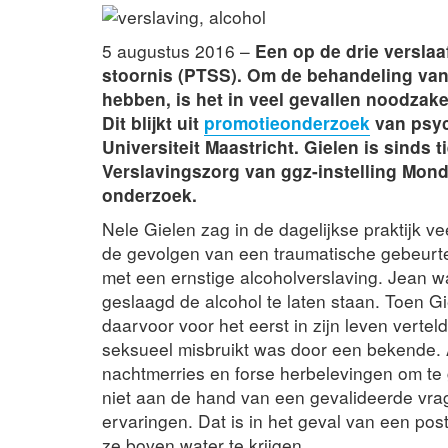
5 augustus 2016 –
Een op de drie verslaa
stoornis (PTSS). Om de behandeling van 
hebben, is het in veel gevallen noodzak
Dit blijkt uit
promotieonderzoek
van psyc
Universiteit Maastricht. Gielen is sinds 
Verslavingszorg van ggz-instelling Mondr
onderzoek.
Nele Gielen zag in de dagelijkse praktijk v
de gevolgen van een traumatische gebeurt
met een ernstige alcoholverslaving. Jean w
geslaagd de alcohol te laten staan. Toen Gi
daarvoor voor het eerst in zijn leven vertel
seksueel misbruikt was door een bekende. 
nachtmerries en forse herbelevingen om te
niet aan de hand van een gevalideerde vrag
ervaringen. Dat is in het geval van een po
ze boven water te krijgen.