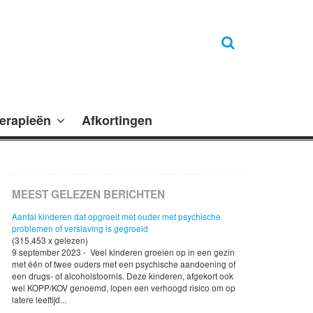
erapieën
Afkortingen
MEEST GELEZEN BERICHTEN
Aantal kinderen dat opgroeit met ouder met psychische
problemen of verslaving is gegroeid
(315,453 x gelezen)
9 september 2023 - Veel kinderen groeien op in een gezin
met één of twee ouders met een psychische aandoening of
een drugs- of alcoholstoornis. Deze kinderen, afgekort ook
wel KOPP/KOV genoemd, lopen een verhoogd risico om op
latere leeftijd...