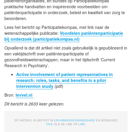
patiëntenorganisaties, en bundelt op Participatiekompas
praktische handvatten en inspirerende voorbeelden om
patiëntenparticipatie in onderzoek, beleid en kwaliteit van zorg te
bevorderen.
Lees het bericht op Participatiekompas, met link naar de
wetenschappelijke publicatie:
Voordelen patiëntenparticipatie
bij onderzoek (participatiekompas.nl)
Opvallend is dat dit artikel niet zoals gebruikelijk is gepubliceerd in
een vaktijdschrift over patiëntenparticipatie of
gezondheidswetenschappen, maar in het tijdschrift ‘Current
Research in Psychiatry’.
Active involvement of patient representatives in
research: roles, tasks, and benefits in a pilot
intervention study
(pdf)
Bron:
levvel.nl
Dit bericht is 2633 keer gelezen.
DIT ARTIKEL IS GEPOST IN
ERVARINGSDESKUNDIGHEID
EN GETAGGED
TICS
. SLA DE LINK OP
LINK
.