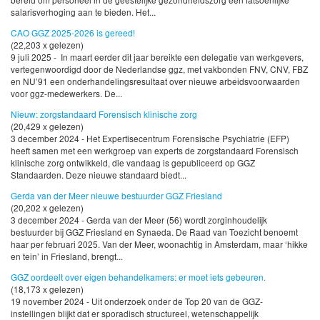
salarisverhoging aan te bieden. Het...
CAO GGZ 2025-2026 is gereed!
(22,203 x gelezen)
9 juli 2025 - In maart eerder dit jaar bereikte een delegatie van werkgevers,
vertegenwoordigd door de Nederlandse ggz, met vakbonden FNV, CNV, FBZ
en NU’91 een onderhandelingsresultaat over nieuwe arbeidsvoorwaarden
voor ggz-medewerkers. De...
Nieuw: zorgstandaard Forensisch klinische zorg
(20,429 x gelezen)
3 december 2024 - Het Expertisecentrum Forensische Psychiatrie (EFP)
heeft samen met een werkgroep van experts de zorgstandaard Forensisch
klinische zorg ontwikkeld, die vandaag is gepubliceerd op GGZ
Standaarden. Deze nieuwe standaard biedt...
Gerda van der Meer nieuwe bestuurder GGZ Friesland
(20,202 x gelezen)
3 december 2024 - Gerda van der Meer (56) wordt zorginhoudelijk
bestuurder bij GGZ Friesland en Synaeda. De Raad van Toezicht benoemt
haar per februari 2025. Van der Meer, woonachtig in Amsterdam, maar ‘hikke
en tein’ in Friesland, brengt...
GGZ oordeelt over eigen behandelkamers: er moet iets gebeuren.
(18,173 x gelezen)
19 november 2024 - Uit onderzoek onder de Top 20 van de GGZ-
instellingen blijkt dat er sporadisch structureel, wetenschappelijk