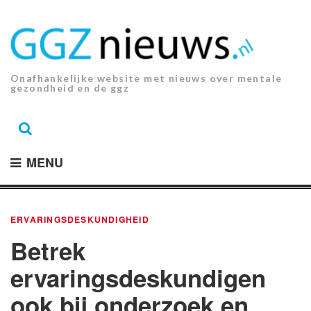
Ga
naar
de
inhoud.
Onafhankelijke website met nieuws over mentale
gezondheid en de ggz
MENU
ERVARINGSDESKUNDIGHEID
Betrek
ervaringsdeskundigen
ook bij onderzoek en