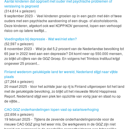
Aantal kinderen dat opgroeit met ouder met psychische problemen of
verslaving is gegroeid
(314,614 x gelezen)
9 september 2023 - Veel kinderen groeien op in een gezin met één of twee
ouders met een psychische aandoening of een drugs- of alcoholstoornis.
Deze kinderen, afgekort ook wel KOPP/KOV genoemd, lopen een verhoogd
risico om op latere leeftijd...
Voedingstips bij depressie - Wat wel/niet eten?
(52,597 x gelezen)
8 november 2023 - Wist je dat 5,2 procent van de Nederlandse bevolking tot
65 jaar in 2022 leed aan een depressie? Dit komt neer op 550.000 mensen,
zo blijkt uit cijfers van de GGZ Groep. En volgens het Trimbos Instituut krijgt
ongeveer 25 procent...
Finland wederom gelukkigste land ter wereld, Nederland stijgt naar vijfde
plaats
(27,264 x gelezen)
20 maart 2025 - Voor het achtste jaar op rij is Finland uitgeroepen tot het land
met de gelukkigste bevolking, zo blijkt uit het nieuwste World Happiness
Report. Nederland stijgt een plek ten opzichte van vorig jaar en staat nu op
de vijfde...
CAO GGZ onderhandelingen lopen vast op salarisverhoging
(22,656 x gelezen)
19 februari 2025 - Tijdens de zevende onderhandelingsronde voor de
nieuwe CAO GGZ ging het weer mis. De werkgevers in de GGZ zijn niet
bereid om personeel in de geestelijke gezondheidszorg een fatsoenlijke