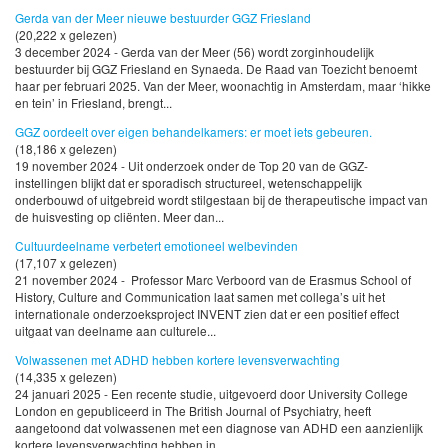
Gerda van der Meer nieuwe bestuurder GGZ Friesland
(20,222 x gelezen)
3 december 2024 - Gerda van der Meer (56) wordt zorginhoudelijk
bestuurder bij GGZ Friesland en Synaeda. De Raad van Toezicht benoemt
haar per februari 2025. Van der Meer, woonachtig in Amsterdam, maar ‘hikke
en tein’ in Friesland, brengt...
GGZ oordeelt over eigen behandelkamers: er moet iets gebeuren.
(18,186 x gelezen)
19 november 2024 - Uit onderzoek onder de Top 20 van de GGZ-
instellingen blijkt dat er sporadisch structureel, wetenschappelijk
onderbouwd of uitgebreid wordt stilgestaan bij de therapeutische impact van
de huisvesting op cliënten. Meer dan...
Cultuurdeelname verbetert emotioneel welbevinden
(17,107 x gelezen)
21 november 2024 - Professor Marc Verboord van de Erasmus School of
History, Culture and Communication laat samen met collega’s uit het
internationale onderzoeksproject INVENT zien dat er een positief effect
uitgaat van deelname aan culturele...
Volwassenen met ADHD hebben kortere levensverwachting
(14,335 x gelezen)
24 januari 2025 - Een recente studie, uitgevoerd door University College
London en gepubliceerd in The British Journal of Psychiatry, heeft
aangetoond dat volwassenen met een diagnose van ADHD een aanzienlijk
kortere levensverwachting hebben in...