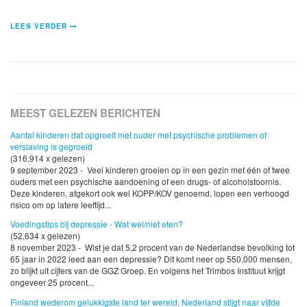
LEES VERDER
MEEST GELEZEN BERICHTEN
Aantal kinderen dat opgroeit met ouder met psychische problemen of
verslaving is gegroeid
(316,914 x gelezen)
9 september 2023 - Veel kinderen groeien op in een gezin met één of twee
ouders met een psychische aandoening of een drugs- of alcoholstoornis.
Deze kinderen, afgekort ook wel KOPP/KOV genoemd, lopen een verhoogd
risico om op latere leeftijd...
Voedingstips bij depressie - Wat wel/niet eten?
(52,634 x gelezen)
8 november 2023 - Wist je dat 5,2 procent van de Nederlandse bevolking tot
65 jaar in 2022 leed aan een depressie? Dit komt neer op 550.000 mensen,
zo blijkt uit cijfers van de GGZ Groep. En volgens het Trimbos Instituut krijgt
ongeveer 25 procent...
Finland wederom gelukkigste land ter wereld, Nederland stijgt naar vijfde