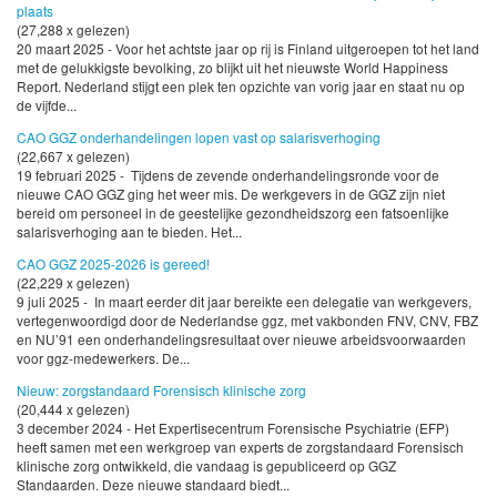
plaats
(27,288 x gelezen)
20 maart 2025 - Voor het achtste jaar op rij is Finland uitgeroepen tot het land
met de gelukkigste bevolking, zo blijkt uit het nieuwste World Happiness
Report. Nederland stijgt een plek ten opzichte van vorig jaar en staat nu op
de vijfde...
CAO GGZ onderhandelingen lopen vast op salarisverhoging
(22,667 x gelezen)
19 februari 2025 - Tijdens de zevende onderhandelingsronde voor de
nieuwe CAO GGZ ging het weer mis. De werkgevers in de GGZ zijn niet
bereid om personeel in de geestelijke gezondheidszorg een fatsoenlijke
salarisverhoging aan te bieden. Het...
CAO GGZ 2025-2026 is gereed!
(22,229 x gelezen)
9 juli 2025 - In maart eerder dit jaar bereikte een delegatie van werkgevers,
vertegenwoordigd door de Nederlandse ggz, met vakbonden FNV, CNV, FBZ
en NU’91 een onderhandelingsresultaat over nieuwe arbeidsvoorwaarden
voor ggz-medewerkers. De...
Nieuw: zorgstandaard Forensisch klinische zorg
(20,444 x gelezen)
3 december 2024 - Het Expertisecentrum Forensische Psychiatrie (EFP)
heeft samen met een werkgroep van experts de zorgstandaard Forensisch
klinische zorg ontwikkeld, die vandaag is gepubliceerd op GGZ
Standaarden. Deze nieuwe standaard biedt...