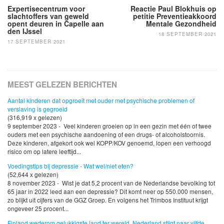
Expertisecentrum voor
Reactie Paul Blokhuis op
slachtoffers van geweld
petitie Preventieakkoord
opent deuren in Capelle aan
Mentale Gezondheid
den IJssel
18 SEPTEMBER 2021
17 SEPTEMBER 2021
MEEST GELEZEN BERICHTEN
Aantal kinderen dat opgroeit met ouder met psychische problemen of
verslaving is gegroeid
(316,919 x gelezen)
9 september 2023 - Veel kinderen groeien op in een gezin met één of twee
ouders met een psychische aandoening of een drugs- of alcoholstoornis.
Deze kinderen, afgekort ook wel KOPP/KOV genoemd, lopen een verhoogd
risico om op latere leeftijd...
Voedingstips bij depressie - Wat wel/niet eten?
(52,644 x gelezen)
8 november 2023 - Wist je dat 5,2 procent van de Nederlandse bevolking tot
65 jaar in 2022 leed aan een depressie? Dit komt neer op 550.000 mensen,
zo blijkt uit cijfers van de GGZ Groep. En volgens het Trimbos Instituut krijgt
ongeveer 25 procent...
Finland wederom gelukkigste land ter wereld, Nederland stijgt naar vijfde