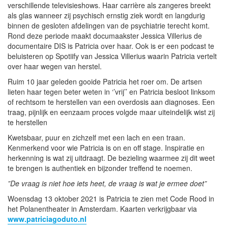
verschillende televisieshows. Haar carrière als zangeres breekt
als glas wanneer zij psychisch ernstig ziek wordt en langdurig
binnen de gesloten afdelingen van de psychiatrie terecht komt.
Rond deze periode maakt documaakster Jessica Villerius de
documentaire DIS is Patricia over haar. Ook is er een podcast te
beluisteren op Spotiify van Jessica Villerius waarin Patricia vertelt
over haar wegen van herstel.
Ruim 10 jaar geleden gooide Patricia het roer om. De artsen
lieten haar tegen beter weten in ‘’vrij’’ en Patricia besloot linksom
of rechtsom te herstellen van een overdosis aan diagnoses. Een
traag, pijnlijk en eenzaam proces volgde maar uiteindelijk wist zij
te herstellen
Kwetsbaar, puur en zichzelf met een lach en een traan.
Kenmerkend voor wie Patricia is on en off stage. Inspiratie en
herkenning is wat zij uitdraagt.
De bezieling waarmee zij dit weet
te brengen is authentiek en bijzonder treffend te noemen.
”De vraag is niet hoe iets heet, de vraag is wat je ermee doet”
Woensdag 13 oktober 2021 is Patricia te zien met Code Rood in
het Polanentheater in Amsterdam. Kaarten verkrijgbaar via
www.patriciagoduto.nl