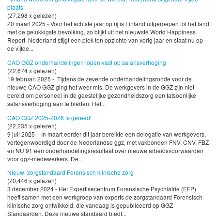
plaats
(27,298 x gelezen)
20 maart 2025 - Voor het achtste jaar op rij is Finland uitgeroepen tot het land
met de gelukkigste bevolking, zo blijkt uit het nieuwste World Happiness
Report. Nederland stijgt een plek ten opzichte van vorig jaar en staat nu op
de vijfde...
CAO GGZ onderhandelingen lopen vast op salarisverhoging
(22,674 x gelezen)
19 februari 2025 - Tijdens de zevende onderhandelingsronde voor de
nieuwe CAO GGZ ging het weer mis. De werkgevers in de GGZ zijn niet
bereid om personeel in de geestelijke gezondheidszorg een fatsoenlijke
salarisverhoging aan te bieden. Het...
CAO GGZ 2025-2026 is gereed!
(22,235 x gelezen)
9 juli 2025 - In maart eerder dit jaar bereikte een delegatie van werkgevers,
vertegenwoordigd door de Nederlandse ggz, met vakbonden FNV, CNV, FBZ
en NU’91 een onderhandelingsresultaat over nieuwe arbeidsvoorwaarden
voor ggz-medewerkers. De...
Nieuw: zorgstandaard Forensisch klinische zorg
(20,446 x gelezen)
3 december 2024 - Het Expertisecentrum Forensische Psychiatrie (EFP)
heeft samen met een werkgroep van experts de zorgstandaard Forensisch
klinische zorg ontwikkeld, die vandaag is gepubliceerd op GGZ
Standaarden. Deze nieuwe standaard biedt...