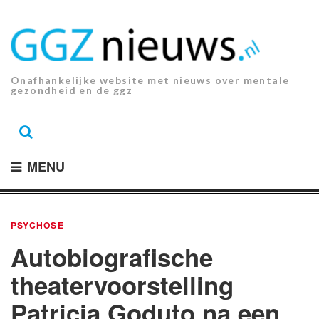
Ga
naar
de
inhoud.
Onafhankelijke website met nieuws over mentale
gezondheid en de ggz
MENU
PSYCHOSE
Autobiografische
theatervoorstelling
Patricia Goduto na een