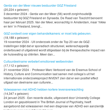
Gerda van der Meer nieuwe bestuurder GGZ Friesland
(20,224 x gelezen)
3 december 2024 - Gerda van der Meer (56) wordt zorginhoudelijk
bestuurder bij GGZ Friesland en Synaeda. De Raad van Toezicht benoemt
haar per februari 2025. Van der Meer, woonachtig in Amsterdam, maar ‘hikke
en tein’ in Friesland, brengt...
GGZ oordeelt over eigen behandelkamers: er moet iets gebeuren.
(18,188 x gelezen)
19 november 2024 - Uit onderzoek onder de Top 20 van de GGZ-
instellingen blijkt dat er sporadisch structureel, wetenschappelijk
onderbouwd of uitgebreid wordt stilgestaan bij de therapeutische impact van
de huisvesting op cliënten. Meer dan...
Cultuurdeelname verbetert emotioneel welbevinden
(17,112 x gelezen)
21 november 2024 - Professor Marc Verboord van de Erasmus School of
History, Culture and Communication laat samen met collega’s uit het
internationale onderzoeksproject INVENT zien dat er een positief effect
uitgaat van deelname aan culturele...
Volwassenen met ADHD hebben kortere levensverwachting
(14,347 x gelezen)
24 januari 2025 - Een recente studie, uitgevoerd door University College
London en gepubliceerd in The British Journal of Psychiatry, heeft
aangetoond dat volwassenen met een diagnose van ADHD een aanzienlijk