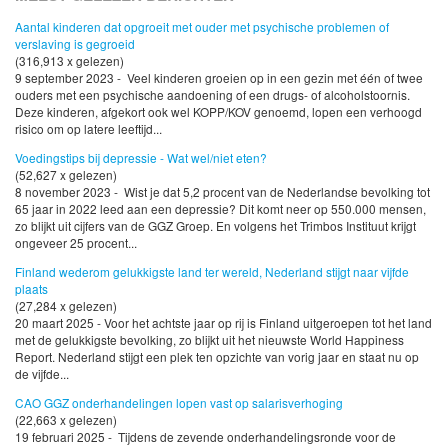
Aantal kinderen dat opgroeit met ouder met psychische problemen of
verslaving is gegroeid
(316,913 x gelezen)
9 september 2023 - Veel kinderen groeien op in een gezin met één of twee
ouders met een psychische aandoening of een drugs- of alcoholstoornis.
Deze kinderen, afgekort ook wel KOPP/KOV genoemd, lopen een verhoogd
risico om op latere leeftijd...
Voedingstips bij depressie - Wat wel/niet eten?
(52,627 x gelezen)
8 november 2023 - Wist je dat 5,2 procent van de Nederlandse bevolking tot
65 jaar in 2022 leed aan een depressie? Dit komt neer op 550.000 mensen,
zo blijkt uit cijfers van de GGZ Groep. En volgens het Trimbos Instituut krijgt
ongeveer 25 procent...
Finland wederom gelukkigste land ter wereld, Nederland stijgt naar vijfde
plaats
(27,284 x gelezen)
20 maart 2025 - Voor het achtste jaar op rij is Finland uitgeroepen tot het land
met de gelukkigste bevolking, zo blijkt uit het nieuwste World Happiness
Report. Nederland stijgt een plek ten opzichte van vorig jaar en staat nu op
de vijfde...
CAO GGZ onderhandelingen lopen vast op salarisverhoging
(22,663 x gelezen)
19 februari 2025 - Tijdens de zevende onderhandelingsronde voor de