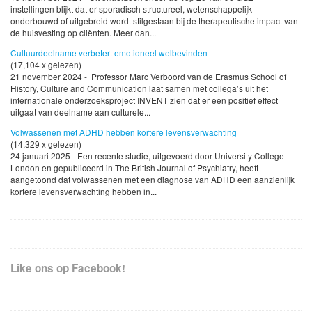
instellingen blijkt dat er sporadisch structureel, wetenschappelijk
onderbouwd of uitgebreid wordt stilgestaan bij de therapeutische impact van
de huisvesting op cliënten. Meer dan...
Cultuurdeelname verbetert emotioneel welbevinden
(17,104 x gelezen)
21 november 2024 - Professor Marc Verboord van de Erasmus School of
History, Culture and Communication laat samen met collega’s uit het
internationale onderzoeksproject INVENT zien dat er een positief effect
uitgaat van deelname aan culturele...
Volwassenen met ADHD hebben kortere levensverwachting
(14,329 x gelezen)
24 januari 2025 - Een recente studie, uitgevoerd door University College
London en gepubliceerd in The British Journal of Psychiatry, heeft
aangetoond dat volwassenen met een diagnose van ADHD een aanzienlijk
kortere levensverwachting hebben in...
Like ons op Facebook!