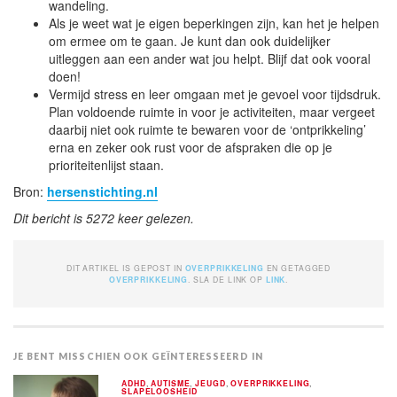
wandeling.
Als je weet wat je eigen beperkingen zijn, kan het je helpen
om ermee om te gaan. Je kunt dan ook duidelijker
uitleggen aan een ander wat jou helpt. Blijf dat ook vooral
doen!
Vermijd stress en leer omgaan met je gevoel voor tijdsdruk.
Plan voldoende ruimte in voor je activiteiten, maar vergeet
daarbij niet ook ruimte te bewaren voor de ‘ontprikkeling’
erna en zeker ook rust voor de afspraken die op je
prioriteitenlijst staan.
Bron:
hersenstichting.nl
Dit bericht is 5272 keer gelezen.
DIT ARTIKEL IS GEPOST IN
OVERPRIKKELING
EN GETAGGED
OVERPRIKKELING
. SLA DE LINK OP
LINK
.
JE BENT MISSCHIEN OOK GEÏNTERESSEERD IN
ADHD
,
AUTISME
,
JEUGD
,
OVERPRIKKELING
,
SLAPELOOSHEID