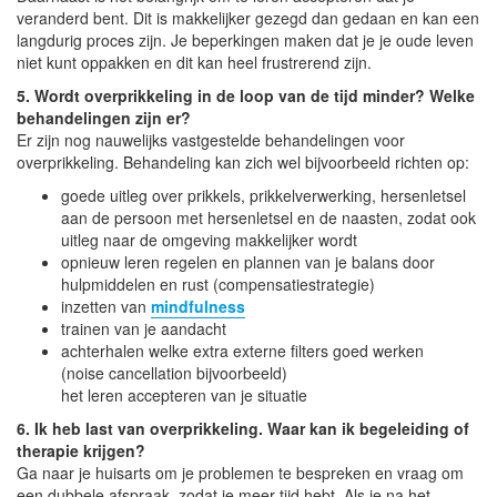
veranderd bent. Dit is makkelijker gezegd dan gedaan en kan een
langdurig proces zijn. Je beperkingen maken dat je je oude leven
niet kunt oppakken en dit kan heel frustrerend zijn.
5. Wordt overprikkeling in de loop van de tijd minder? Welke
behandelingen zijn er?
Er zijn nog nauwelijks vastgestelde behandelingen voor
overprikkeling. Behandeling kan zich wel bijvoorbeeld richten op:
goede uitleg over prikkels, prikkelverwerking, hersenletsel
aan de persoon met hersenletsel en de naasten, zodat ook
uitleg naar de omgeving makkelijker wordt
opnieuw leren regelen en plannen van je balans door
hulpmiddelen en rust (compensatiestrategie)
inzetten van
mindfulness
trainen van je aandacht
achterhalen welke extra externe filters goed werken
(noise cancellation bijvoorbeeld)
het leren accepteren van je situatie
6. Ik heb last van overprikkeling. Waar kan ik begeleiding of
therapie krijgen?
Ga naar je huisarts om je problemen te bespreken en vraag om
een dubbele afspraak, zodat je meer tijd hebt. Als je na het