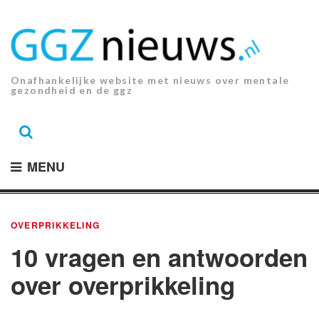
Ga
naar
de
inhoud.
Onafhankelijke website met nieuws over mentale
gezondheid en de ggz
MENU
OVERPRIKKELING
10 vragen en antwoorden
over overprikkeling