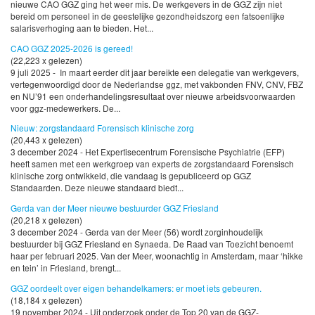
nieuwe CAO GGZ ging het weer mis. De werkgevers in de GGZ zijn niet
bereid om personeel in de geestelijke gezondheidszorg een fatsoenlijke
salarisverhoging aan te bieden. Het...
CAO GGZ 2025-2026 is gereed!
(22,223 x gelezen)
9 juli 2025 - In maart eerder dit jaar bereikte een delegatie van werkgevers,
vertegenwoordigd door de Nederlandse ggz, met vakbonden FNV, CNV, FBZ
en NU’91 een onderhandelingsresultaat over nieuwe arbeidsvoorwaarden
voor ggz-medewerkers. De...
Nieuw: zorgstandaard Forensisch klinische zorg
(20,443 x gelezen)
3 december 2024 - Het Expertisecentrum Forensische Psychiatrie (EFP)
heeft samen met een werkgroep van experts de zorgstandaard Forensisch
klinische zorg ontwikkeld, die vandaag is gepubliceerd op GGZ
Standaarden. Deze nieuwe standaard biedt...
Gerda van der Meer nieuwe bestuurder GGZ Friesland
(20,218 x gelezen)
3 december 2024 - Gerda van der Meer (56) wordt zorginhoudelijk
bestuurder bij GGZ Friesland en Synaeda. De Raad van Toezicht benoemt
haar per februari 2025. Van der Meer, woonachtig in Amsterdam, maar ‘hikke
en tein’ in Friesland, brengt...
GGZ oordeelt over eigen behandelkamers: er moet iets gebeuren.
(18,184 x gelezen)
19 november 2024 - Uit onderzoek onder de Top 20 van de GGZ-