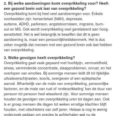
2. Bij welke aandoeningen komt overprikkeling voor? Heeft
een gezond brein ook last van overprikkeling?
Overprikkeling komt bij heel veel aandoeningen voor. Enkele
voorbeelden zijn: hersenletsel (NAH), depressie,
autisme, ADHD, parkinson, angststoornissen, migraine, burn-
out en MS. Ook wordt overprikkeling veel gerelateerd aan hoog-
sensitiviteit. Het is wel belangrijk te beseffen dat dit is geen
aandoening is, maar een persoonlijkheidskenmerk. Het is dus
zeker mogelijk dat mensen met een gezond brein ook last hebben
van overprikkeling.
3. Welke gevolgen heeft overprikkeling?
Overprikkeling gaat vaak gepaard met hoofdpijn, vermoeidheid,
stress, verminderde concentratie, slaapproblemen, onrust, en het
overlopen van emoties. Bij sommige mensen leidt dit tot tijdelijke
uitvalsverschijnselen, koorts, overgeven of een epileptische
aanval. Afhankelijk van de mate van overprikkeling, persoonlijke
factoren, en de mate van rust of ‘onderprikkeling’ kan de duur van
persoon tot persoon heel wisselend zijn. Voor sommige mensen
houden de gevolgen van overprikkeling uren tot dagen aan. Ook
is er groep mensen die dagen tot weken ernstige klachten blijft
houden, met uitschieters van zelf jaren. Helaas is nog te weinig
onderzoek gedaan om precies te achterhalen wat nu de