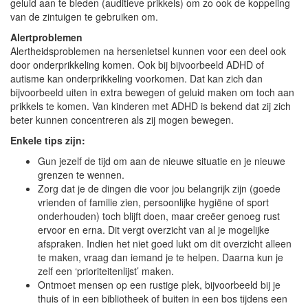
geluid aan te bieden (auditieve prikkels) om zo ook de koppeling
van de zintuigen te gebruiken om.
Alertproblemen
Alertheidsproblemen na hersenletsel kunnen voor een deel ook
door onderprikkeling komen. Ook bij bijvoorbeeld ADHD of
autisme kan onderprikkeling voorkomen. Dat kan zich dan
bijvoorbeeld uiten in extra bewegen of geluid maken om toch aan
prikkels te komen. Van kinderen met ADHD is bekend dat zij zich
beter kunnen concentreren als zij mogen bewegen.
Enkele tips zijn:
Gun jezelf de tijd om aan de nieuwe situatie en je nieuwe
grenzen te wennen.
Zorg dat je de dingen die voor jou belangrijk zijn (goede
vrienden of familie zien, persoonlijke hygiëne of sport
onderhouden) toch blijft doen, maar creëer genoeg rust
ervoor en erna. Dit vergt overzicht van al je mogelijke
afspraken. Indien het niet goed lukt om dit overzicht alleen
te maken, vraag dan iemand je te helpen. Daarna kun je
zelf een ‘prioriteitenlijst’ maken.
Ontmoet mensen op een rustige plek, bijvoorbeeld bij je
thuis of in een bibliotheek of buiten in een bos tijdens een