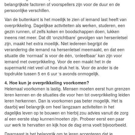
belangrijkste factoren of voorspellers zijn voor de duur en de
persoonlijke verschillen.
Van de buitenkant is het moeilijk te zien of iemand last heeft van
overprikkeling. Dagelijkse activiteiten als werken, studeren, een
gezin runnen, of zelfs koken en boodschappen doen, lukken
ineens niet meer. Dat dit ‘onzichtbare’ gevolgen van hersenletsel
zijn, maakt het extra moeilijk. Niet iedereen begrijpt de
verandering die iemand na hersenletsel meemaakt, en dat een
situatie die ‘normaal’ is voor de één, ‘onleefbaar’ kan zijn voor
iemand met overprikkeling. Voor de een maakt het in de
supermarkt niet veel uit hoe druk het is. Voor de ander is de
topdrukte tussen 5 en 6 uur ‘s avonds onmogelijk.
4. Hoe kun je overprikkeling voorkomen?
Helemaal voorkomen is lastig. Mensen moeten eerst hun grenzen
leren kennen en de situaties die voor hen tot overprikkeling leiden
leren herkennen. Dan is voorkomen pas beter mogelijk. Het is
daarbij wel belangrijk om heel langzaam activiteiten in het
dagelijks leven op te bouwen en hierbij zou advies vanuit de zorg
al een eerste stap kunnen/moeten zijn. Probeer eerst een paar
uur werk te hervatten en kijk hoe de dag erna voelt bijvoorbeeld.
Daarnaast is het belangrijk om te leren accepteren dat je