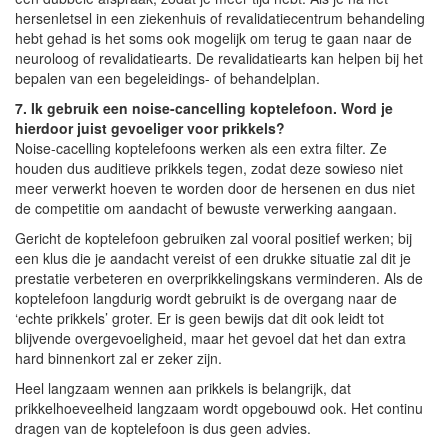
hersenletsel in een ziekenhuis of revalidatiecentrum behandeling
hebt gehad is het soms ook mogelijk om terug te gaan naar de
neuroloog of revalidatiearts. De revalidatiearts kan helpen bij het
bepalen van een begeleidings- of behandelplan.
7. Ik gebruik een noise-cancelling koptelefoon. Word je
hierdoor juist gevoeliger voor prikkels?
Noise-cacelling koptelefoons werken als een extra filter. Ze
houden dus auditieve prikkels tegen, zodat deze sowieso niet
meer verwerkt hoeven te worden door de hersenen en dus niet
de competitie om aandacht of bewuste verwerking aangaan.
Gericht de koptelefoon gebruiken zal vooral positief werken; bij
een klus die je aandacht vereist of een drukke situatie zal dit je
prestatie verbeteren en overprikkelingskans verminderen. Als de
koptelefoon langdurig wordt gebruikt is de overgang naar de
‘echte prikkels’ groter. Er is geen bewijs dat dit ook leidt tot
blijvende overgevoeligheid, maar het gevoel dat het dan extra
hard binnenkort zal er zeker zijn.
Heel langzaam wennen aan prikkels is belangrijk, dat
prikkelhoeveelheid langzaam wordt opgebouwd ook. Het continu
dragen van de koptelefoon is dus geen advies.