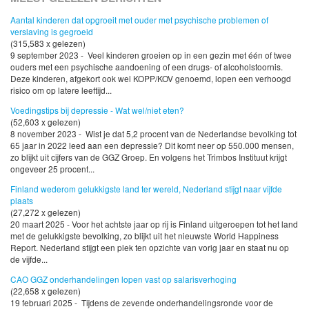
Aantal kinderen dat opgroeit met ouder met psychische problemen of
verslaving is gegroeid
(315,583 x gelezen)
9 september 2023 - Veel kinderen groeien op in een gezin met één of twee
ouders met een psychische aandoening of een drugs- of alcoholstoornis.
Deze kinderen, afgekort ook wel KOPP/KOV genoemd, lopen een verhoogd
risico om op latere leeftijd...
Voedingstips bij depressie - Wat wel/niet eten?
(52,603 x gelezen)
8 november 2023 - Wist je dat 5,2 procent van de Nederlandse bevolking tot
65 jaar in 2022 leed aan een depressie? Dit komt neer op 550.000 mensen,
zo blijkt uit cijfers van de GGZ Groep. En volgens het Trimbos Instituut krijgt
ongeveer 25 procent...
Finland wederom gelukkigste land ter wereld, Nederland stijgt naar vijfde
plaats
(27,272 x gelezen)
20 maart 2025 - Voor het achtste jaar op rij is Finland uitgeroepen tot het land
met de gelukkigste bevolking, zo blijkt uit het nieuwste World Happiness
Report. Nederland stijgt een plek ten opzichte van vorig jaar en staat nu op
de vijfde...
CAO GGZ onderhandelingen lopen vast op salarisverhoging
(22,658 x gelezen)
19 februari 2025 - Tijdens de zevende onderhandelingsronde voor de