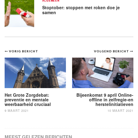
ALGEMEEN
Stoptober: stoppen met roken doe je
samen
Bericht
VORIG BERICHT
VOLGEND BERICHT
navigatie
Het Grote Zorgdebat:
Bijeenkomst 9 april Online-
preventie en mentale
offline in zelfregie-en
weerbaarheid cruciaal
herstelinitiatieven
9 MAART 2021
10 MAART 2021
MEEST GELEZEN BERICHTEN