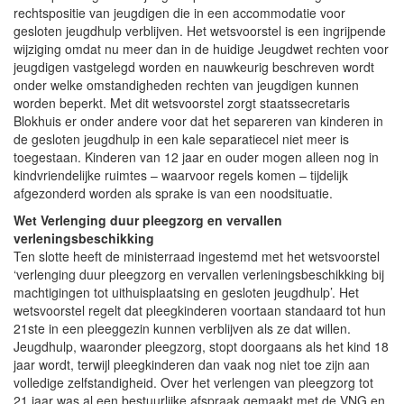
rechtspositie van jeugdigen die in een accommodatie voor
gesloten jeugdhulp verblijven. Het wetsvoorstel is een ingrijpende
wijziging omdat nu meer dan in de huidige Jeugdwet rechten voor
jeugdigen vastgelegd worden en nauwkeurig beschreven wordt
onder welke omstandigheden rechten van jeugdigen kunnen
worden beperkt. Met dit wetsvoorstel zorgt staatssecretaris
Blokhuis er onder andere voor dat het separeren van kinderen in
de gesloten jeugdhulp in een kale separatiecel niet meer is
toegestaan. Kinderen van 12 jaar en ouder mogen alleen nog in
kindvriendelijke ruimtes – waarvoor regels komen – tijdelijk
afgezonderd worden als sprake is van een noodsituatie.
Wet Verlenging duur pleegzorg en vervallen
verleningsbeschikking
Ten slotte heeft de ministerraad ingestemd met het wetsvoorstel
‘verlenging duur pleegzorg en vervallen verleningsbeschikking bij
machtigingen tot uithuisplaatsing en gesloten jeugdhulp’. Het
wetsvoorstel regelt dat pleegkinderen voortaan standaard tot hun
21ste in een pleeggezin kunnen verblijven als ze dat willen.
Jeugdhulp, waaronder pleegzorg, stopt doorgaans als het kind 18
jaar wordt, terwijl pleegkinderen dan vaak nog niet toe zijn aan
volledige zelfstandigheid. Over het verlengen van pleegzorg tot
21 jaar was al een bestuurlijke afspraak gemaakt met de VNG en