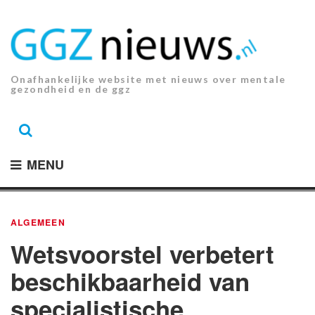
Ga
naar
de
inhoud.
Onafhankelijke website met nieuws over mentale
gezondheid en de ggz
MENU
ALGEMEEN
Wetsvoorstel verbetert
beschikbaarheid van
specialistische