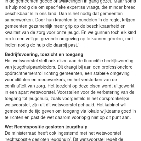
in de gemeenten goede ontwikkelingen in gang gezet. Maar soms
is hulp nodig die om specifieke expertise vraagt, die minder breed
beschikbaar is in ons land. Dan is het nodig dat gemeenten
samenwerken. Door hun krachten te bundelen in de regio, krijgen
gemeenten gezamenlijk meer grip op de beschikbaarheid en
kwaliteit van de zorg voor onze jeugd. En we gunnen toch elk kind
om in een veilige, gezonde omgeving op te kunnen groeien, met
indien nodig de hulp die daarbij past.”
Bedrijfsvoering, toezicht en toegang
Het wetsvoorstel stelt ook eisen aan de financiële bedrijfsvoering
van jeugdhulpaanbieders. Dit draagt bij aan een professionelere
opdrachtnemersrol richting gemeenten, een stabiele omgeving
voor cliënten en medewerkers, en het versterken van de
continuïteit van zorg. Het toezicht op deze eisen wordt uitgewerkt
in een apart wetsvoorstel. Voorstellen voor de verbetering van de
toegang tot jeugdhulp, zoals voorgesteld in het oorspronkelijke
wetsvoorstel, zijn uit dit wetsvoorstel gehaald. Het kabinet wil
gemeenten de tijd geven om toegang via lokale wijkteams goed in
te richten en past de wet daarom voorlopig niet op dit punt aan.
Wet Rechtspositie gesloten jeugdhulp
De ministerraad heeft ook ingestemd met het wetsvoorstel
‘rechtspositie gesloten jeugdhulp’. Dit wetsvoorstel regelt de