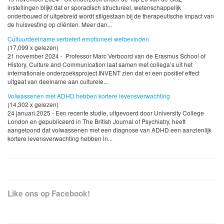
instellingen blijkt dat er sporadisch structureel, wetenschappelijk
onderbouwd of uitgebreid wordt stilgestaan bij de therapeutische impact van
de huisvesting op cliënten. Meer dan...
Cultuurdeelname verbetert emotioneel welbevinden
(17,099 x gelezen)
21 november 2024 - Professor Marc Verboord van de Erasmus School of
History, Culture and Communication laat samen met collega’s uit het
internationale onderzoeksproject INVENT zien dat er een positief effect
uitgaat van deelname aan culturele...
Volwassenen met ADHD hebben kortere levensverwachting
(14,302 x gelezen)
24 januari 2025 - Een recente studie, uitgevoerd door University College
London en gepubliceerd in The British Journal of Psychiatry, heeft
aangetoond dat volwassenen met een diagnose van ADHD een aanzienlijk
kortere levensverwachting hebben in...
Like ons op Facebook!