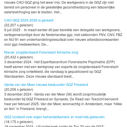
nieuwe CAO GGZ ging het weer mis. De werkgevers in de GGZ zijn niet
bereid om personeel in de geestelijke gezondheidszorg een fatsoenlijke
salarisverhoging aan te bieden. Het...
CAO GGZ 2025-2026 is gereed!
(22,207 x gelezen)
9 juli 2025 - In maart eerder dit jaar bereikte een delegatie van werkgevers,
vertegenwoordigd door de Nederlandse ggz, met vakbonden FNV, CNV, FBZ
en NU’91 een onderhandelingsresultaat over nieuwe arbeidsvoorwaarden
voor ggz-medewerkers. De...
Nieuw: zorgstandaard Forensisch klinische zorg
(20,432 x gelezen)
3 december 2024 - Het Expertisecentrum Forensische Psychiatrie (EFP)
heeft samen met een werkgroep van experts de zorgstandaard Forensisch
klinische zorg ontwikkeld, die vandaag is gepubliceerd op GGZ
Standaarden. Deze nieuwe standaard biedt...
Gerda van der Meer nieuwe bestuurder GGZ Friesland
(20,206 x gelezen)
3 december 2024 - Gerda van der Meer (56) wordt zorginhoudelijk
bestuurder bij GGZ Friesland en Synaeda. De Raad van Toezicht benoemt
haar per februari 2025. Van der Meer, woonachtig in Amsterdam, maar ‘hikke
en tein’ in Friesland, brengt...
GGZ oordeelt over eigen behandelkamers: er moet iets gebeuren.
(18,175 x gelezen)
19 november 2024 - Uit onderzoek onder de Top 20 van de GGZ-