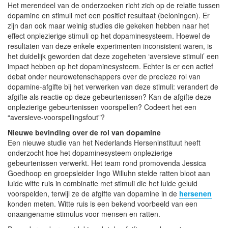
Het merendeel van de onderzoeken richt zich op de relatie tussen
dopamine en stimuli met een positief resultaat (beloningen). Er
zijn dan ook maar weinig studies die gekeken hebben naar het
effect onplezierige stimuli op het dopaminesysteem. Hoewel de
resultaten van deze enkele experimenten inconsistent waren, is
het duidelijk geworden dat deze zogeheten ‘aversieve stimuli’ een
impact hebben op het dopaminesysteem. Echter is er een actief
debat onder neurowetenschappers over de precieze rol van
dopamine-afgifte bij het verwerken van deze stimuli: verandert de
afgifte als reactie op deze gebeurtenissen? Kan de afgifte deze
onplezierige gebeurtenissen voorspellen? Codeert het een
“aversieve-voorspellingsfout”?
Nieuwe bevinding over de rol van dopamine
Een nieuwe studie van het Nederlands Herseninstituut heeft
onderzocht hoe het dopaminesysteem onplezierige
gebeurtenissen verwerkt. Het team rond promovenda Jessica
Goedhoop en groepsleider Ingo Willuhn stelde ratten bloot aan
luide witte ruis in combinatie met stimuli die het luide geluid
voorspelden, terwijl ze de afgifte van dopamine in de
hersenen
konden meten. Witte ruis is een bekend voorbeeld van een
onaangename stimulus voor mensen en ratten.