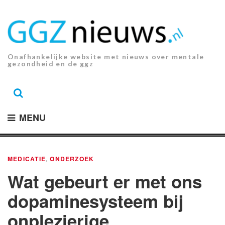
Ga
naar
de
inhoud.
Onafhankelijke website met nieuws over mentale
gezondheid en de ggz
MENU
MEDICATIE
,
ONDERZOEK
Wat gebeurt er met ons
dopaminesysteem bij
onplezierige