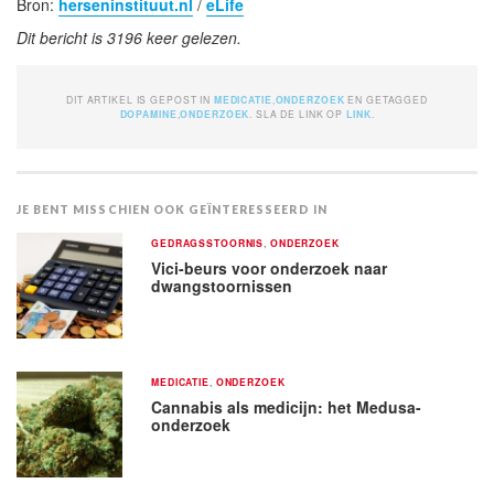
Bron:
herseninstituut.nl
/
eLife
Dit bericht is 3196 keer gelezen.
DIT ARTIKEL IS GEPOST IN
MEDICATIE
,
ONDERZOEK
EN GETAGGED
DOPAMINE
,
ONDERZOEK
. SLA DE LINK OP
LINK
.
JE BENT MISSCHIEN OOK GEÏNTERESSEERD IN
GEDRAGSSTOORNIS
,
ONDERZOEK
Vici-beurs voor onderzoek naar
dwangstoornissen
MEDICATIE
,
ONDERZOEK
Cannabis als medicijn: het Medusa-
onderzoek