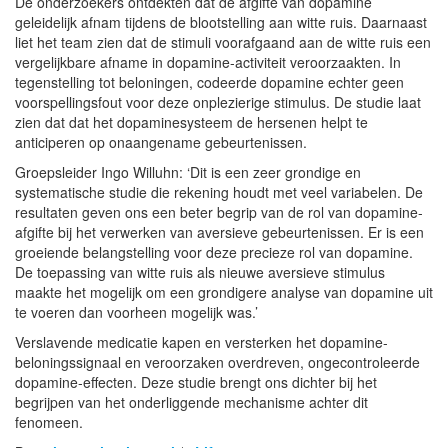
De onderzoekers ontdekten dat de afgifte van dopamine
geleidelijk afnam tijdens de blootstelling aan witte ruis. Daarnaast
liet het team zien dat de stimuli voorafgaand aan de witte ruis een
vergelijkbare afname in dopamine-activiteit veroorzaakten. In
tegenstelling tot beloningen, codeerde dopamine echter geen
voorspellingsfout voor deze onplezierige stimulus. De studie laat
zien dat dat het dopaminesysteem de hersenen helpt te
anticiperen op onaangename gebeurtenissen.
Groepsleider Ingo Willuhn: ‘Dit is een zeer grondige en
systematische studie die rekening houdt met veel variabelen. De
resultaten geven ons een beter begrip van de rol van dopamine-
afgifte bij het verwerken van aversieve gebeurtenissen. Er is een
groeiende belangstelling voor deze precieze rol van dopamine.
De toepassing van witte ruis als nieuwe aversieve stimulus
maakte het mogelijk om een ​​grondigere analyse van dopamine uit
te voeren dan voorheen mogelijk was.’
Verslavende medicatie kapen en versterken het dopamine-
beloningssignaal en veroorzaken overdreven, ongecontroleerde
dopamine-effecten. Deze studie brengt ons dichter bij het
begrijpen van het onderliggende mechanisme achter dit
fenomeen.