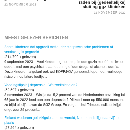
raden bij (gedeel­telij­ke)
22 NOVEMBER 2022
sluiting ggz-klinieken
22 NOVEMBER 2022
MEEST GELEZEN BERICHTEN
Aantal kinderen dat opgroeit met ouder met psychische problemen of
verslaving is gegroeid
(314,709 x gelezen)
9 september 2023 - Veel kinderen groeien op in een gezin met één of twee
ouders met een psychische aandoening of een drugs- of alcoholstoornis.
Deze kinderen, afgekort ook wel KOPP/KOV genoemd, lopen een verhoogd
risico om op latere leeftijd...
Voedingstips bij depressie - Wat wel/niet eten?
(52,597 x gelezen)
8 november 2023 - Wist je dat 5,2 procent van de Nederlandse bevolking tot
65 jaar in 2022 leed aan een depressie? Dit komt neer op 550.000 mensen,
zo blijkt uit cijfers van de GGZ Groep. En volgens het Trimbos Instituut krijgt
ongeveer 25 procent...
Finland wederom gelukkigste land ter wereld, Nederland stijgt naar vijfde
plaats
(27,264 x gelezen)