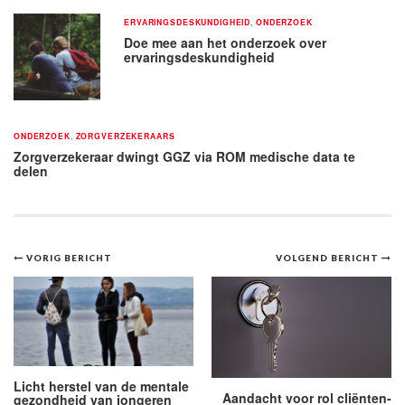
ERVARINGSDESKUNDIGHEID
,
ONDERZOEK
Doe mee aan het onderzoek over
ervaringsdeskundigheid
ONDERZOEK
,
ZORGVERZEKERAARS
Zorgverzekeraar dwingt GGZ via ROM medische data te
delen
Bericht
VORIG BERICHT
VOLGEND BERICHT
navigatie
Licht herstel van de mentale
Aandacht voor rol cliënten­
gezondheid van jongeren