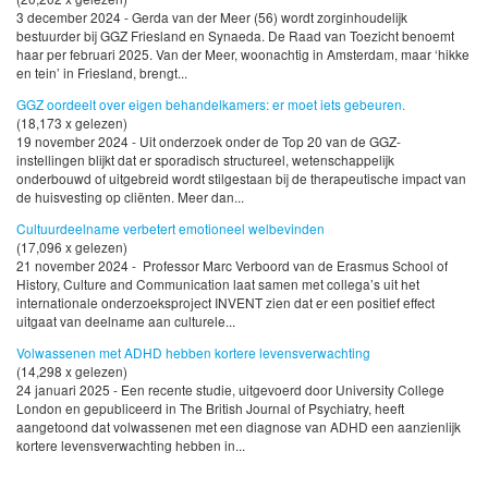
3 december 2024 - Gerda van der Meer (56) wordt zorginhoudelijk
bestuurder bij GGZ Friesland en Synaeda. De Raad van Toezicht benoemt
haar per februari 2025. Van der Meer, woonachtig in Amsterdam, maar ‘hikke
en tein’ in Friesland, brengt...
GGZ oordeelt over eigen behandelkamers: er moet iets gebeuren.
(18,173 x gelezen)
19 november 2024 - Uit onderzoek onder de Top 20 van de GGZ-
instellingen blijkt dat er sporadisch structureel, wetenschappelijk
onderbouwd of uitgebreid wordt stilgestaan bij de therapeutische impact van
de huisvesting op cliënten. Meer dan...
Cultuurdeelname verbetert emotioneel welbevinden
(17,096 x gelezen)
21 november 2024 - Professor Marc Verboord van de Erasmus School of
History, Culture and Communication laat samen met collega’s uit het
internationale onderzoeksproject INVENT zien dat er een positief effect
uitgaat van deelname aan culturele...
Volwassenen met ADHD hebben kortere levensverwachting
(14,298 x gelezen)
24 januari 2025 - Een recente studie, uitgevoerd door University College
London en gepubliceerd in The British Journal of Psychiatry, heeft
aangetoond dat volwassenen met een diagnose van ADHD een aanzienlijk
kortere levensverwachting hebben in...