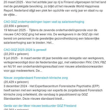
20 maart 2025 - Voor het achtste jaar op rij is Finland uitgeroepen tot het land
met de gelukkigste bevolking, zo blijkt uit het nieuwste World Happiness
Report. Nederland stijgt een plek ten opzichte van vorig jaar en staat nu op
de vijfde...
CAO GGZ onderhandelingen lopen vast op salarisverhoging
(22,656 x gelezen)
19 februari 2025 - Tijdens de zevende onderhandelingsronde voor de
nieuwe CAO GGZ ging het weer mis. De werkgevers in de GGZ zijn niet
bereid om personeel in de geestelijke gezondheidszorg een fatsoenlijke
salarisverhoging aan te bieden. Het...
CAO GGZ 2025-2026 is gereed!
(22,203 x gelezen)
9 juli 2025 - In maart eerder dit jaar bereikte een delegatie van werkgevers,
vertegenwoordigd door de Nederlandse ggz, met vakbonden FNV, CNV, FBZ
en NU’91 een onderhandelingsresultaat over nieuwe arbeidsvoorwaarden
voor ggz-medewerkers. De...
Nieuw: zorgstandaard Forensisch klinische zorg
(20,429 x gelezen)
3 december 2024 - Het Expertisecentrum Forensische Psychiatrie (EFP)
heeft samen met een werkgroep van experts de zorgstandaard Forensisch
klinische zorg ontwikkeld, die vandaag is gepubliceerd op GGZ
Standaarden. Deze nieuwe standaard biedt...
Gerda van der Meer nieuwe bestuurder GGZ Friesland
(20,202 x gelezen)