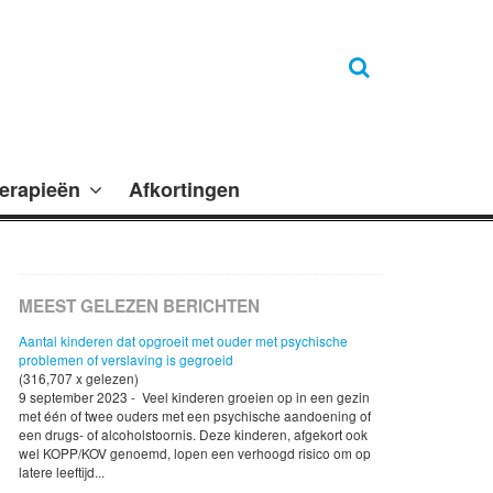
erapieën
Afkortingen
MEEST GELEZEN BERICHTEN
Aantal kinderen dat opgroeit met ouder met psychische
problemen of verslaving is gegroeid
(316,707 x gelezen)
9 september 2023 - Veel kinderen groeien op in een gezin
met één of twee ouders met een psychische aandoening of
een drugs- of alcoholstoornis. Deze kinderen, afgekort ook
wel KOPP/KOV genoemd, lopen een verhoogd risico om op
latere leeftijd...