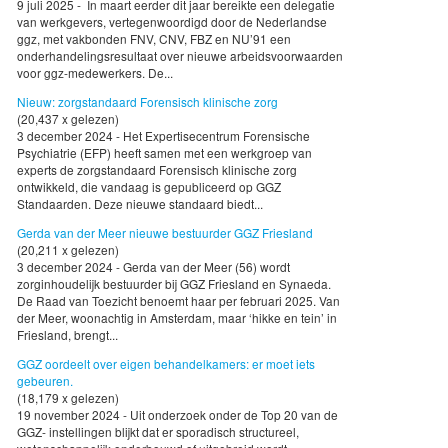
9 juli 2025 - In maart eerder dit jaar bereikte een delegatie
van werkgevers, vertegenwoordigd door de Nederlandse
ggz, met vakbonden FNV, CNV, FBZ en NU’91 een
onderhandelingsresultaat over nieuwe arbeidsvoorwaarden
voor ggz-medewerkers. De...
Nieuw: zorgstandaard Forensisch klinische zorg
(20,437 x gelezen)
3 december 2024 - Het Expertisecentrum Forensische
Psychiatrie (EFP) heeft samen met een werkgroep van
experts de zorgstandaard Forensisch klinische zorg
ontwikkeld, die vandaag is gepubliceerd op GGZ
Standaarden. Deze nieuwe standaard biedt...
Gerda van der Meer nieuwe bestuurder GGZ Friesland
(20,211 x gelezen)
3 december 2024 - Gerda van der Meer (56) wordt
zorginhoudelijk bestuurder bij GGZ Friesland en Synaeda.
De Raad van Toezicht benoemt haar per februari 2025. Van
der Meer, woonachtig in Amsterdam, maar ‘hikke en tein’ in
Friesland, brengt...
GGZ oordeelt over eigen behandelkamers: er moet iets
gebeuren.
(18,179 x gelezen)
19 november 2024 - Uit onderzoek onder de Top 20 van de
GGZ- instellingen blijkt dat er sporadisch structureel,