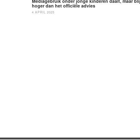
Mediagebruik onder jonge kinderen daalt, maar blij
hoger dan het officiële advies
4 APRIL 2025