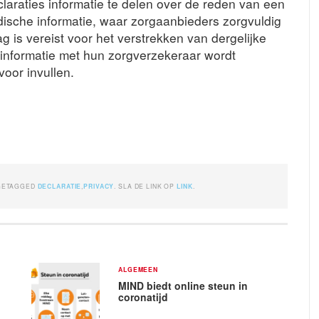
claraties informatie te delen over de reden van een
dische informatie, waar zorgaanbieders zorgvuldig
 is vereist voor het verstrekken van dergelijke
e informatie met hun zorgverzekeraar wordt
oor invullen.
GETAGGED
DECLARATIE
,
PRIVACY
. SLA DE LINK OP
LINK
.
ALGEMEEN
MIND biedt online steun in
coronatijd