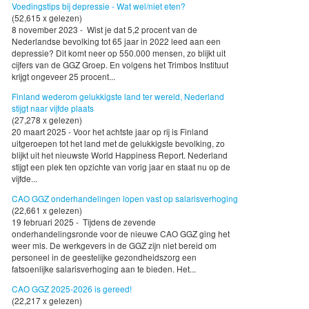
Voedingstips bij depressie - Wat wel/niet eten?
(52,615 x gelezen)
8 november 2023 - Wist je dat 5,2 procent van de
Nederlandse bevolking tot 65 jaar in 2022 leed aan een
depressie? Dit komt neer op 550.000 mensen, zo blijkt uit
cijfers van de GGZ Groep. En volgens het Trimbos Instituut
krijgt ongeveer 25 procent...
Finland wederom gelukkigste land ter wereld, Nederland
stijgt naar vijfde plaats
(27,278 x gelezen)
20 maart 2025 - Voor het achtste jaar op rij is Finland
uitgeroepen tot het land met de gelukkigste bevolking, zo
blijkt uit het nieuwste World Happiness Report. Nederland
stijgt een plek ten opzichte van vorig jaar en staat nu op de
vijfde...
CAO GGZ onderhandelingen lopen vast op salarisverhoging
(22,661 x gelezen)
19 februari 2025 - Tijdens de zevende
onderhandelingsronde voor de nieuwe CAO GGZ ging het
weer mis. De werkgevers in de GGZ zijn niet bereid om
personeel in de geestelijke gezondheidszorg een
fatsoenlijke salarisverhoging aan te bieden. Het...
CAO GGZ 2025-2026 is gereed!
(22,217 x gelezen)