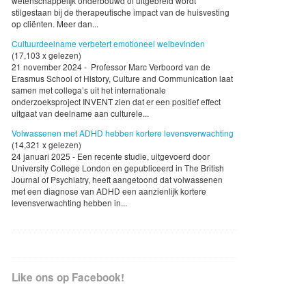
wetenschappelijk onderbouwd of uitgebreid wordt
stilgestaan bij de therapeutische impact van de huisvesting
op cliënten. Meer dan...
Cultuurdeelname verbetert emotioneel welbevinden
(17,103 x gelezen)
21 november 2024 - Professor Marc Verboord van de
Erasmus School of History, Culture and Communication laat
samen met collega’s uit het internationale
onderzoeksproject INVENT zien dat er een positief effect
uitgaat van deelname aan culturele...
Volwassenen met ADHD hebben kortere levensverwachting
(14,321 x gelezen)
24 januari 2025 - Een recente studie, uitgevoerd door
University College London en gepubliceerd in The British
Journal of Psychiatry, heeft aangetoond dat volwassenen
met een diagnose van ADHD een aanzienlijk kortere
levensverwachting hebben in...
Like ons op Facebook!