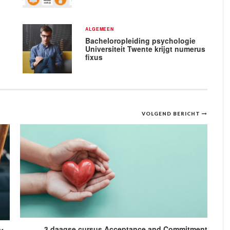
ALGEMEEN
Bacheloropleiding psychologie
Universiteit Twente krijgt numerus
fixus
VOLGEND BERICHT
3 daagse cursus Acceptance and Commitment