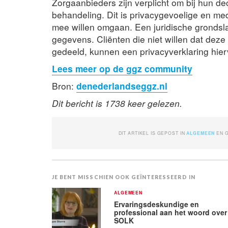
Zorgaanbieders zijn verplicht om bij hun de
behandeling. Dit is privacygevoelige en me
mee willen omgaan. Een juridische grondslag
gegevens. Cliënten die niet willen dat dez
gedeeld, kunnen een privacyverklaring hierv
Lees meer op de ggz community
Bron:
denederlandseggz.nl
Dit bericht is 1738 keer gelezen.
DIT ARTIKEL IS GEPOST IN
ALGEMEEN
EN 
JE BENT MISSCHIEN OOK GEÏNTERESSEERD IN
ALGEMEEN
Ervaringsdeskundige en
professional aan het woord over
SOLK