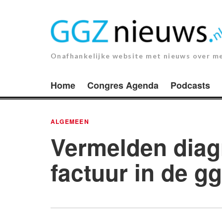
Ga
naar
de
inhoud.
Onafhankelijke website met nieuws over m
Home
Congres Agenda
Podcasts
ALGEMEEN
Vermelden diag
factuur in de g