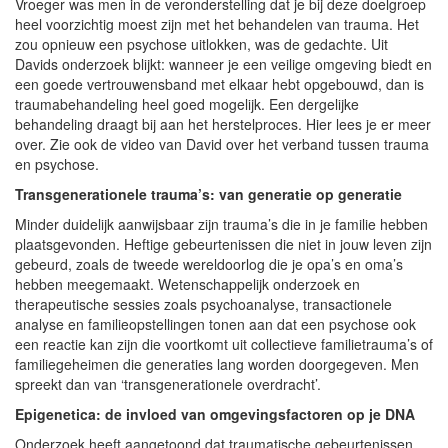
Vroeger was men in de veronderstelling dat je bij deze doelgroep
heel voorzichtig moest zijn met het behandelen van trauma. Het
zou opnieuw een psychose uitlokken, was de gedachte. Uit
Davids onderzoek blijkt: wanneer je een veilige omgeving biedt en
een goede vertrouwensband met elkaar hebt opgebouwd, dan is
traumabehandeling heel goed mogelijk. Een dergelijke
behandeling draagt bij aan het herstelproces. Hier lees je er meer
over. Zie ook de video van David over het verband tussen trauma
en psychose.
Transgenerationele trauma’s: van generatie op generatie
Minder duidelijk aanwijsbaar zijn trauma’s die in je familie hebben
plaatsgevonden. Heftige gebeurtenissen die niet in jouw leven zijn
gebeurd, zoals de tweede wereldoorlog die je opa’s en oma’s
hebben meegemaakt. Wetenschappelijk onderzoek en
therapeutische sessies zoals psychoanalyse, transactionele
analyse en familieopstellingen tonen aan dat een psychose ook
een reactie kan zijn die voortkomt uit collectieve familietrauma’s of
familiegeheimen die generaties lang worden doorgegeven. Men
spreekt dan van ‘transgenerationele overdracht’.
Epigenetica: de invloed van omgevingsfactoren op je DNA
Onderzoek heeft aangetoond dat traumatische gebeurtenissen