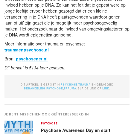
invloed hebben op je DNA. Zo kan het feit dat je gepest werd op
jonge leeftijd ervoor hebben gezorgd dat er een kleine
verandering in je DNA heeft plaatsgevonden waardoor genen
‘aan of uit’ zijn gezet die je mogelijk meer psychosegevoelig
maken. Het onderzoek naar de invloed van omgevingsfactoren op
je DNA wordt epigenetica genoemd.
Meer informatie over trauma en psychose:
traumaenpsychose.nl
Bron:
psychosenet.nl
Dit bericht is 5134 keer gelezen.
DIT ARTIKEL IS GEPOST IN
PSYCHOSE
,
TRAUMA
EN GETAGGED
BEHANDELING
,
PSYCHOSE
,
TRAUMA
. SLA DE LINK OP
LINK
.
JE BENT MISSCHIEN OOK GEÏNTERESSEERD IN
PSYCHOSE
Psychose Awareness Day en start