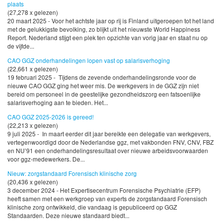
plaats
(27,278 x gelezen)
20 maart 2025 - Voor het achtste jaar op rij is Finland uitgeroepen tot het land
met de gelukkigste bevolking, zo blijkt uit het nieuwste World Happiness
Report. Nederland stijgt een plek ten opzichte van vorig jaar en staat nu op
de vijfde...
CAO GGZ onderhandelingen lopen vast op salarisverhoging
(22,661 x gelezen)
19 februari 2025 - Tijdens de zevende onderhandelingsronde voor de
nieuwe CAO GGZ ging het weer mis. De werkgevers in de GGZ zijn niet
bereid om personeel in de geestelijke gezondheidszorg een fatsoenlijke
salarisverhoging aan te bieden. Het...
CAO GGZ 2025-2026 is gereed!
(22,213 x gelezen)
9 juli 2025 - In maart eerder dit jaar bereikte een delegatie van werkgevers,
vertegenwoordigd door de Nederlandse ggz, met vakbonden FNV, CNV, FBZ
en NU’91 een onderhandelingsresultaat over nieuwe arbeidsvoorwaarden
voor ggz-medewerkers. De...
Nieuw: zorgstandaard Forensisch klinische zorg
(20,436 x gelezen)
3 december 2024 - Het Expertisecentrum Forensische Psychiatrie (EFP)
heeft samen met een werkgroep van experts de zorgstandaard Forensisch
klinische zorg ontwikkeld, die vandaag is gepubliceerd op GGZ
Standaarden. Deze nieuwe standaard biedt...