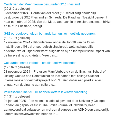
Gerda van der Meer nieuwe bestuurder GGZ Friesland
(20,210 x gelezen)
3 december 2024 - Gerda van der Meer (56) wordt zorginhoudelijk
bestuurder bij GGZ Friesland en Synaeda. De Raad van Toezicht benoemt
haar per februari 2025. Van der Meer, woonachtig in Amsterdam, maar ‘hikke
en tein’ in Friesland, brengt...
GGZ oordeelt over eigen behandelkamers: er moet iets gebeuren.
(18,179 x gelezen)
19 november 2024 - Uit onderzoek onder de Top 20 van de GGZ-
instellingen blijkt dat er sporadisch structureel, wetenschappelijk
onderbouwd of uitgebreid wordt stilgestaan bij de therapeutische impact van
de huisvesting op cliënten. Meer dan...
Cultuurdeelname verbetert emotioneel welbevinden
(17,102 x gelezen)
21 november 2024 - Professor Marc Verboord van de Erasmus School of
History, Culture and Communication laat samen met collega’s uit het
internationale onderzoeksproject INVENT zien dat er een positief effect
uitgaat van deelname aan culturele...
Volwassenen met ADHD hebben kortere levensverwachting
(14,314 x gelezen)
24 januari 2025 - Een recente studie, uitgevoerd door University College
London en gepubliceerd in The British Journal of Psychiatry, heeft
aangetoond dat volwassenen met een diagnose van ADHD een aanzienlijk
kortere levensverwachting hebben in...