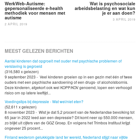
navigatie
WerkWeb-Autisme:
Wat is psychosociale
gepersonaliseerde e-health
arbeidsbelasting en wat kun
methodiek voor mensen met
je er aan doen?
autisme
3 APRIL 2019
2 APRIL 2019
MEEST GELEZEN BERICHTEN
Aantal kinderen dat opgroeit met ouder met psychische problemen of
verslaving is gegroeid
(316,580 x gelezen)
9 september 2023 - Veel kinderen groeien op in een gezin met één of twee
ouders met een psychische aandoening of een drugs- of alcoholstoornis.
Deze kinderen, afgekort ook wel KOPP/KOV genoemd, lopen een verhoogd
risico om op latere leeftijd...
Voedingstips bij depressie - Wat wel/niet eten?
(52,611 x gelezen)
8 november 2023 - Wist je dat 5,2 procent van de Nederlandse bevolking tot
65 jaar in 2022 leed aan een depressie? Dit komt neer op 550.000 mensen,
zo blijkt uit cijfers van de GGZ Groep. En volgens het Trimbos Instituut krijgt
ongeveer 25 procent...
Finland wederom gelukkigste land ter wereld, Nederland stijgt naar vijfde