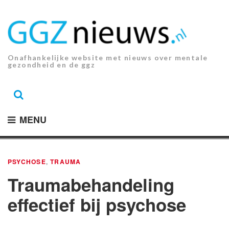
Ga
naar
de
inhoud.
Onafhankelijke website met nieuws over mentale
gezondheid en de ggz
MENU
PSYCHOSE
,
TRAUMA
Traumabehandeling
effectief bij psychose