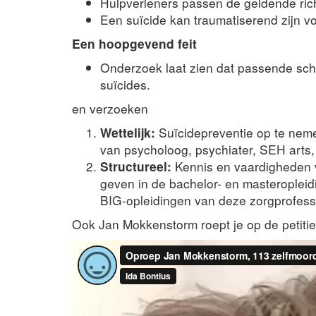
Hulpverleners passen de geldende richt
Een suïcide kan traumatiserend zijn vo
Een hoopgevend feit
Onderzoek laat zien dat passende scho
suïcides.
en verzoeken
Wettelijk:
Suïcidepreventie op te nemen
van psycholoog, psychiater, SEH arts,
Structureel:
Kennis en vaardigheden vo
geven in de bachelor- en masteroplei
BIG-opleidingen van deze zorgprofess
Ook Jan Mokkenstorm roept je op de petitie