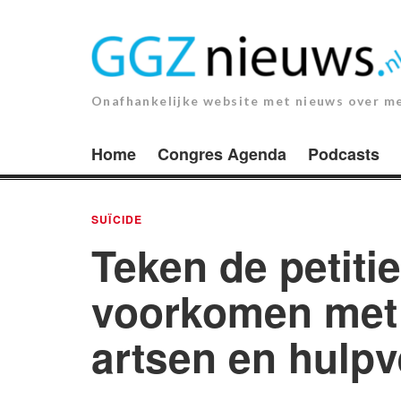
Ga
naar
de
inhoud.
Onafhankelijke website met nieuws over m
Home
Congres Agenda
Podcasts
SUÏCIDE
Teken de petiti
voorkomen met 
artsen en hulpv