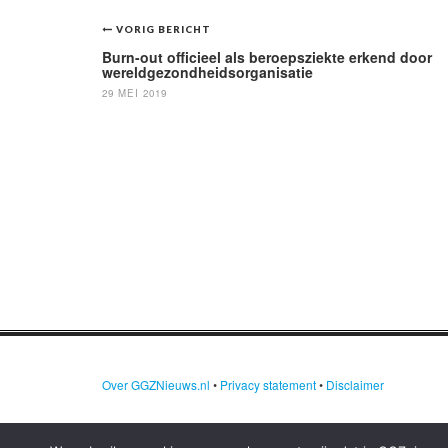
Bericht
VORIG BERICHT
navigatie
Burn-out officieel als beroepsziekte erkend door
wereldgezondheidsorganisatie
29 MEI 2019
Over GGZNieuws.nl
•
Privacy statement
•
Disclaimer