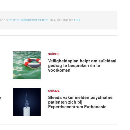
AGGED
PETITIE
,
SUÏCIDEPREVENTIE
. SLA DE LINK OP
LINK
.
SUÏCIDE
Veiligheidsplan helpt om suïcidaal
gedrag te bespreken én te
voorkomen
SUÏCIDE
e
Steeds vaker melden psychiatrie
patienten zich bij
Expertisecentrum Euthanasie