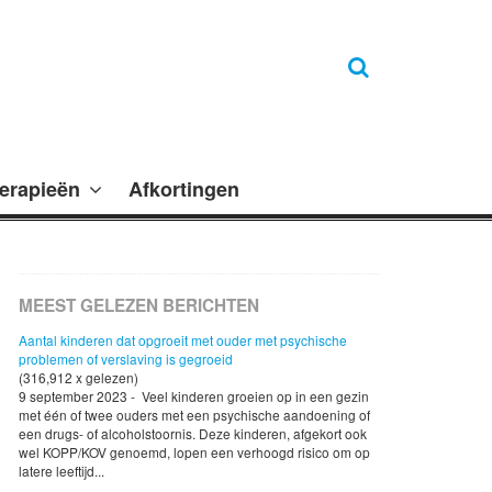
erapieën
Afkortingen
MEEST GELEZEN BERICHTEN
Aantal kinderen dat opgroeit met ouder met psychische
problemen of verslaving is gegroeid
(316,912 x gelezen)
9 september 2023 - Veel kinderen groeien op in een gezin
met één of twee ouders met een psychische aandoening of
een drugs- of alcoholstoornis. Deze kinderen, afgekort ook
wel KOPP/KOV genoemd, lopen een verhoogd risico om op
latere leeftijd...