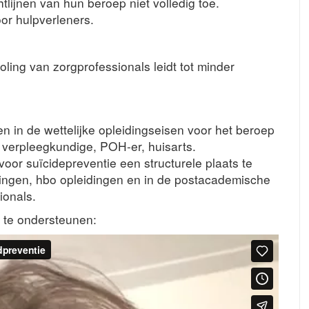
lijnen van hun beroep niet volledig toe.
or hulpverleners.
ling van zorgprofessionals leidt tot minder
 in de wettelijke opleidingseisen voor het beroep
 verpleegkundige, POH-er, huisarts.
or suïcidepreventie een structurele plaats te
dingen, hbo opleidingen en in de postacademische
ionals.
 te ondersteunen: