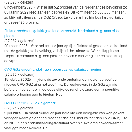
(52,623 x gelezen)
8 november 2023 - Wist je dat 5,2 procent van de Nederlandse bevolking tot
65 jaar in 2022 leed aan een depressie? Dit komt neer op 550.000 mensen,
zo blijkt uit cijfers van de GGZ Groep. En volgens het Trimbos Instituut krijgt
ongeveer 25 procent...
Finland wederom gelukkigste land ter wereld, Nederland stijgt naar vijfde
plaats
(27,282 x gelezen)
20 maart 2025 - Voor het achtste jaar op rij is Finland uitgeroepen tot het land
met de gelukkigste bevolking, zo blijkt uit het nieuwste World Happiness
Report. Nederland stijgt een plek ten opzichte van vorig jaar en staat nu op
de vijfde...
CAO GGZ onderhandelingen lopen vast op salarisverhoging
(22,662 x gelezen)
19 februari 2025 - Tijdens de zevende onderhandelingsronde voor de
nieuwe CAO GGZ ging het weer mis. De werkgevers in de GGZ zijn niet
bereid om personeel in de geestelijke gezondheidszorg een fatsoenlijke
salarisverhoging aan te bieden. Het...
CAO GGZ 2025-2026 is gereed!
(22,221 x gelezen)
9 juli 2025 - In maart eerder dit jaar bereikte een delegatie van werkgevers,
vertegenwoordigd door de Nederlandse ggz, met vakbonden FNV, CNV, FBZ
en NU’91 een onderhandelingsresultaat over nieuwe arbeidsvoorwaarden
voor ggz-medewerkers. De...