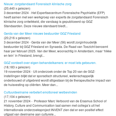
Nieuw: zorgstandaard Forensisch klinische zorg
(20,440 x gelezen)
3 december 2024 - Het Expertisecentrum Forensische Psychiatrie (EFP)
heeft samen met een werkgroep van experts de zorgstandaard Forensisch
klinische zorg ontwikkeld, die vandaag is gepubliceerd op GGZ
Standaarden. Deze nieuwe standaard biedt...
Gerda van der Meer nieuwe bestuurder GGZ Friesland
(20,216 x gelezen)
3 december 2024 - Gerda van der Meer (56) wordt zorginhoudelijk
bestuurder bij GGZ Friesland en Synaeda. De Raad van Toezicht benoemt
haar per februari 2025. Van der Meer, woonachtig in Amsterdam, maar ‘hikke
en tein’ in Friesland, brengt...
GGZ oordeelt over eigen behandelkamers: er moet iets gebeuren.
(18,183 x gelezen)
19 november 2024 - Uit onderzoek onder de Top 20 van de GGZ-
instellingen blijkt dat er sporadisch structureel, wetenschappelijk
onderbouwd of uitgebreid wordt stilgestaan bij de therapeutische impact van
de huisvesting op cliënten. Meer dan...
Cultuurdeelname verbetert emotioneel welbevinden
(17,104 x gelezen)
21 november 2024 - Professor Marc Verboord van de Erasmus School of
History, Culture and Communication laat samen met collega’s uit het
internationale onderzoeksproject INVENT zien dat er een positief effect
uitgaat van deelname aan culturele...