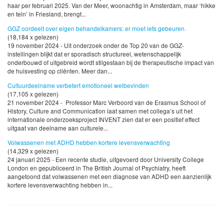
haar per februari 2025. Van der Meer, woonachtig in Amsterdam, maar ‘hikke
en tein’ in Friesland, brengt...
GGZ oordeelt over eigen behandelkamers: er moet iets gebeuren.
(18,184 x gelezen)
19 november 2024 - Uit onderzoek onder de Top 20 van de GGZ-
instellingen blijkt dat er sporadisch structureel, wetenschappelijk
onderbouwd of uitgebreid wordt stilgestaan bij de therapeutische impact van
de huisvesting op cliënten. Meer dan...
Cultuurdeelname verbetert emotioneel welbevinden
(17,105 x gelezen)
21 november 2024 - Professor Marc Verboord van de Erasmus School of
History, Culture and Communication laat samen met collega’s uit het
internationale onderzoeksproject INVENT zien dat er een positief effect
uitgaat van deelname aan culturele...
Volwassenen met ADHD hebben kortere levensverwachting
(14,329 x gelezen)
24 januari 2025 - Een recente studie, uitgevoerd door University College
London en gepubliceerd in The British Journal of Psychiatry, heeft
aangetoond dat volwassenen met een diagnose van ADHD een aanzienlijk
kortere levensverwachting hebben in...