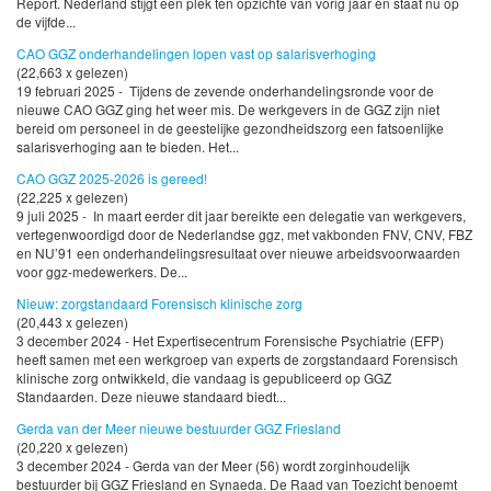
Report. Nederland stijgt een plek ten opzichte van vorig jaar en staat nu op
de vijfde...
CAO GGZ onderhandelingen lopen vast op salarisverhoging
(22,663 x gelezen)
19 februari 2025 - Tijdens de zevende onderhandelingsronde voor de
nieuwe CAO GGZ ging het weer mis. De werkgevers in de GGZ zijn niet
bereid om personeel in de geestelijke gezondheidszorg een fatsoenlijke
salarisverhoging aan te bieden. Het...
CAO GGZ 2025-2026 is gereed!
(22,225 x gelezen)
9 juli 2025 - In maart eerder dit jaar bereikte een delegatie van werkgevers,
vertegenwoordigd door de Nederlandse ggz, met vakbonden FNV, CNV, FBZ
en NU’91 een onderhandelingsresultaat over nieuwe arbeidsvoorwaarden
voor ggz-medewerkers. De...
Nieuw: zorgstandaard Forensisch klinische zorg
(20,443 x gelezen)
3 december 2024 - Het Expertisecentrum Forensische Psychiatrie (EFP)
heeft samen met een werkgroep van experts de zorgstandaard Forensisch
klinische zorg ontwikkeld, die vandaag is gepubliceerd op GGZ
Standaarden. Deze nieuwe standaard biedt...
Gerda van der Meer nieuwe bestuurder GGZ Friesland
(20,220 x gelezen)
3 december 2024 - Gerda van der Meer (56) wordt zorginhoudelijk
bestuurder bij GGZ Friesland en Synaeda. De Raad van Toezicht benoemt