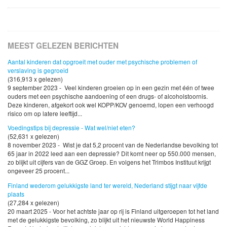
MEEST GELEZEN BERICHTEN
Aantal kinderen dat opgroeit met ouder met psychische problemen of
verslaving is gegroeid
(316,913 x gelezen)
9 september 2023 - Veel kinderen groeien op in een gezin met één of twee
ouders met een psychische aandoening of een drugs- of alcoholstoornis.
Deze kinderen, afgekort ook wel KOPP/KOV genoemd, lopen een verhoogd
risico om op latere leeftijd...
Voedingstips bij depressie - Wat wel/niet eten?
(52,631 x gelezen)
8 november 2023 - Wist je dat 5,2 procent van de Nederlandse bevolking tot
65 jaar in 2022 leed aan een depressie? Dit komt neer op 550.000 mensen,
zo blijkt uit cijfers van de GGZ Groep. En volgens het Trimbos Instituut krijgt
ongeveer 25 procent...
Finland wederom gelukkigste land ter wereld, Nederland stijgt naar vijfde
plaats
(27,284 x gelezen)
20 maart 2025 - Voor het achtste jaar op rij is Finland uitgeroepen tot het land
met de gelukkigste bevolking, zo blijkt uit het nieuwste World Happiness