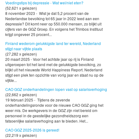
Voedingstips bij depressie - Wat wel/niet eten?
(52,621 x gelezen)
8 november 2023 - Wist je dat 5,2 procent van de
Nederlandse bevolking tot 65 jaar in 2022 leed aan een
depressie? Dit komt neer op 550.000 mensen, zo blijkt uit
cijfers van de GGZ Groep. En volgens het Trimbos Instituut
krijgt ongeveer 25 procent...
Finland wederom gelukkigste land ter wereld, Nederland
stijgt naar vijfde plaats
(27,282 x gelezen)
20 maart 2025 - Voor het achtste jaar op rij is Finland
uitgeroepen tot het land met de gelukkigste bevolking, zo
blijkt uit het nieuwste World Happiness Report. Nederland
stijgt een plek ten opzichte van vorig jaar en staat nu op de
vijfde...
CAO GGZ onderhandelingen lopen vast op salarisverhoging
(22,662 x gelezen)
19 februari 2025 - Tijdens de zevende
onderhandelingsronde voor de nieuwe CAO GGZ ging het
weer mis. De werkgevers in de GGZ zijn niet bereid om
personeel in de geestelijke gezondheidszorg een
fatsoenlijke salarisverhoging aan te bieden. Het...
CAO GGZ 2025-2026 is gereed!
(22,219 x gelezen)