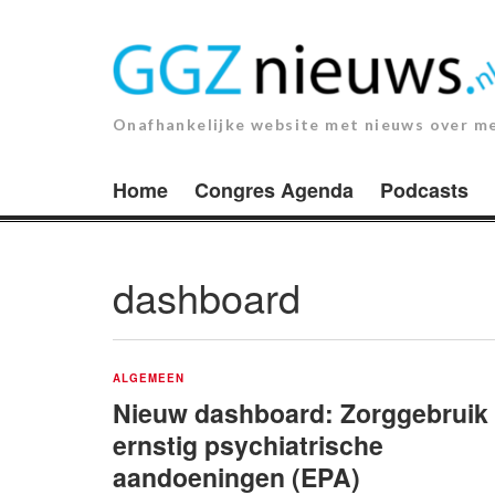
Ga
naar
de
inhoud.
Onafhankelijke website met nieuws over m
Home
Congres Agenda
Podcasts
dashboard
ALGEMEEN
Nieuw dashboard: Zorggebruik
ernstig psychiatrische
aandoeningen (EPA)