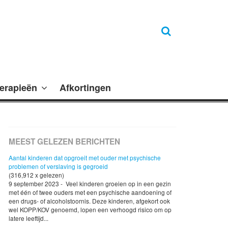
erapieën
Afkortingen
MEEST GELEZEN BERICHTEN
Aantal kinderen dat opgroeit met ouder met psychische
problemen of verslaving is gegroeid
(316,912 x gelezen)
9 september 2023 - Veel kinderen groeien op in een gezin
met één of twee ouders met een psychische aandoening of
een drugs- of alcoholstoornis. Deze kinderen, afgekort ook
wel KOPP/KOV genoemd, lopen een verhoogd risico om op
latere leeftijd...