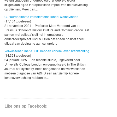
wetenschappelijk onderbouwd of uitgebreid wordt
stilgestaan bij de therapeutische impact van de huisvesting
op cliënten. Meer dan...
Cultuurdeelname verbetert emotioneel welbevinden
(17,104 x gelezen)
21 november 2024 - Professor Marc Verboord van de
Erasmus School of History, Culture and Communication laat
samen met collega’s uit het internationale
onderzoeksproject INVENT zien dat er een positief effect
uitgaat van deelname aan culturele...
Volwassenen met ADHD hebben kortere levensverwachting
(14,323 x gelezen)
24 januari 2025 - Een recente studie, uitgevoerd door
University College London en gepubliceerd in The British
Journal of Psychiatry, heeft aangetoond dat volwassenen
met een diagnose van ADHD een aanzienlijk kortere
levensverwachting hebben in...
Like ons op Facebook!