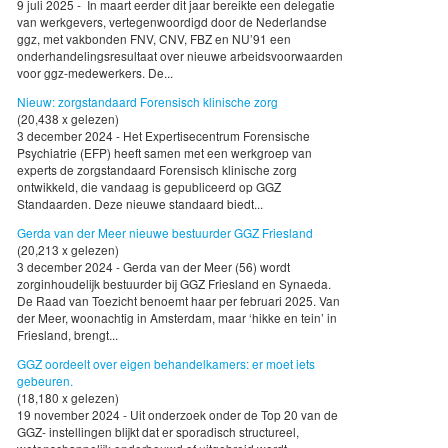
9 juli 2025 - In maart eerder dit jaar bereikte een delegatie
van werkgevers, vertegenwoordigd door de Nederlandse
ggz, met vakbonden FNV, CNV, FBZ en NU’91 een
onderhandelingsresultaat over nieuwe arbeidsvoorwaarden
voor ggz-medewerkers. De...
Nieuw: zorgstandaard Forensisch klinische zorg
(20,438 x gelezen)
3 december 2024 - Het Expertisecentrum Forensische
Psychiatrie (EFP) heeft samen met een werkgroep van
experts de zorgstandaard Forensisch klinische zorg
ontwikkeld, die vandaag is gepubliceerd op GGZ
Standaarden. Deze nieuwe standaard biedt...
Gerda van der Meer nieuwe bestuurder GGZ Friesland
(20,213 x gelezen)
3 december 2024 - Gerda van der Meer (56) wordt
zorginhoudelijk bestuurder bij GGZ Friesland en Synaeda.
De Raad van Toezicht benoemt haar per februari 2025. Van
der Meer, woonachtig in Amsterdam, maar ‘hikke en tein’ in
Friesland, brengt...
GGZ oordeelt over eigen behandelkamers: er moet iets
gebeuren.
(18,180 x gelezen)
19 november 2024 - Uit onderzoek onder de Top 20 van de
GGZ- instellingen blijkt dat er sporadisch structureel,