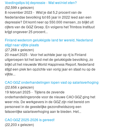
Voedingstips bij depressie - Wat wel/niet eten?
(52,599 x gelezen)
8 november 2023 - Wist je dat 5,2 procent van de
Nederlandse bevolking tot 65 jaar in 2022 leed aan een
depressie? Dit komt neer op 550.000 mensen, zo blijkt uit
cijfers van de GGZ Groep. En volgens het Trimbos Instituut
krijgt ongeveer 25 procent...
Finland wederom gelukkigste land ter wereld, Nederland
stijgt naar vijfde plaats
(27,268 x gelezen)
20 maart 2025 - Voor het achtste jaar op rij is Finland
uitgeroepen tot het land met de gelukkigste bevolking, zo
blijkt uit het nieuwste World Happiness Report. Nederland
stijgt een plek ten opzichte van vorig jaar en staat nu op de
vijfde...
CAO GGZ onderhandelingen lopen vast op salarisverhoging
(22,656 x gelezen)
19 februari 2025 - Tijdens de zevende
onderhandelingsronde voor de nieuwe CAO GGZ ging het
weer mis. De werkgevers in de GGZ zijn niet bereid om
personeel in de geestelijke gezondheidszorg een
fatsoenlijke salarisverhoging aan te bieden. Het...
CAO GGZ 2025-2026 is gereed!
(22,203 x gelezen)