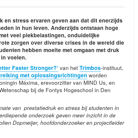
k en stress ervaren geven aan dat dit enerzijds
eden in hun leven. Anderzijds ontstaan hoge
et veel piekbelastingen, onduidelijke
rote zorgen over diverse crises in de wereld die
studenten hebben moeite met omgaan met druk
 in voelen.
etter Faster Stronger?’
van het
Trimbos
-instituut,
reiking met oplossingsrichtingen
worden
oningin Máxima, erevoorzitter van MIND Us, en
& Wetenschap bij de Fontys Hogeschool in Den
 mate van prestatiedruk en stress bij studenten in
 verdiepende onderzoek geven meer inzicht in de
olien Dopmeijer, hoofdonderzoeker en projectleider