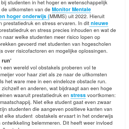
 bij studenten in het hoger en wetenschappelijk
n de uitkomsten van de
Monitor Mentale
n hoger onderwijs (
MMMS) uit 2022. Hieruit
prestatiedruk en stress ervaren. In dit
nieuwe
restatiedruk en stress precies inhouden en wat de
n naar welke studenten meer risico lopen op
esprekken gevoerd met studenten van hogescholen
js over risicofactoren en mogelijke oplossingen.
 run’
 een wereld vol obstakels proberen vol te
meijer voor haar ziet als ze naar de uitkomsten
ls het ware mee in een eindeloze obstacle run.
t zichzelf en anderen, wat bijdraagt aan een hoge
meinen waaruit prestatiedruk en
stress
voortkomen:
 maatschappij. Niet elke student gaat even zwaar
 zijn studenten die aangeven positieve kanten van
dat elke student obstakels ervaart in het onderwijs
 ontwikkeling belemmeren. Dit heeft weer invloed