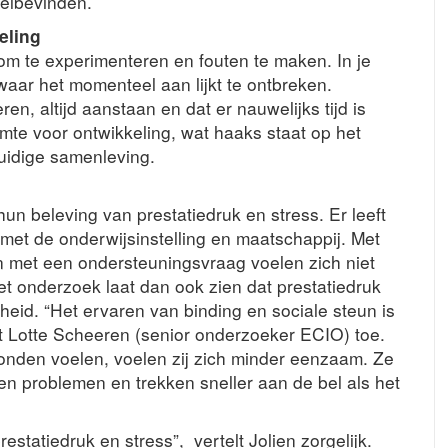
elbevinden.
eling
 om te experimenteren en fouten te maken. In je
 waar het momenteel aan lijkt te ontbreken.
n, altijd aanstaan en dat er nauwelijks tijd is
mte voor ontwikkeling, wat haaks staat op het
uidige samenleving.
n beleving van prestatiedruk en stress. Er leeft
et de onderwijsinstelling en maatschappij. Met
n met een ondersteuningsvraag voelen zich niet
et onderzoek laat dan ook zien dat prestatiedruk
d. “Het ervaren van binding en sociale steun is
cht Lotte Scheeren (senior onderzoeker ECIO) toe.
nden voelen, voelen zij zich minder eenzaam. Ze
n problemen en trekken sneller aan de bel als het
estatiedruk en stress”, vertelt Jolien zorgelijk.