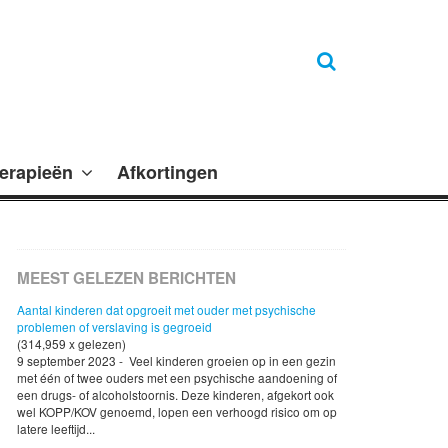
erapieën
Afkortingen
MEEST GELEZEN BERICHTEN
Aantal kinderen dat opgroeit met ouder met psychische
problemen of verslaving is gegroeid
(314,959 x gelezen)
9 september 2023 - Veel kinderen groeien op in een gezin
met één of twee ouders met een psychische aandoening of
een drugs- of alcoholstoornis. Deze kinderen, afgekort ook
wel KOPP/KOV genoemd, lopen een verhoogd risico om op
latere leeftijd...