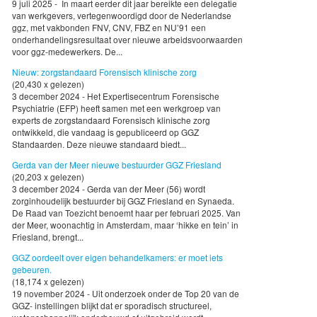
9 juli 2025 - In maart eerder dit jaar bereikte een delegatie
van werkgevers, vertegenwoordigd door de Nederlandse
ggz, met vakbonden FNV, CNV, FBZ en NU’91 een
onderhandelingsresultaat over nieuwe arbeidsvoorwaarden
voor ggz-medewerkers. De...
Nieuw: zorgstandaard Forensisch klinische zorg
(20,430 x gelezen)
3 december 2024 - Het Expertisecentrum Forensische
Psychiatrie (EFP) heeft samen met een werkgroep van
experts de zorgstandaard Forensisch klinische zorg
ontwikkeld, die vandaag is gepubliceerd op GGZ
Standaarden. Deze nieuwe standaard biedt...
Gerda van der Meer nieuwe bestuurder GGZ Friesland
(20,203 x gelezen)
3 december 2024 - Gerda van der Meer (56) wordt
zorginhoudelijk bestuurder bij GGZ Friesland en Synaeda.
De Raad van Toezicht benoemt haar per februari 2025. Van
der Meer, woonachtig in Amsterdam, maar ‘hikke en tein’ in
Friesland, brengt...
GGZ oordeelt over eigen behandelkamers: er moet iets
gebeuren.
(18,174 x gelezen)
19 november 2024 - Uit onderzoek onder de Top 20 van de
GGZ- instellingen blijkt dat er sporadisch structureel,