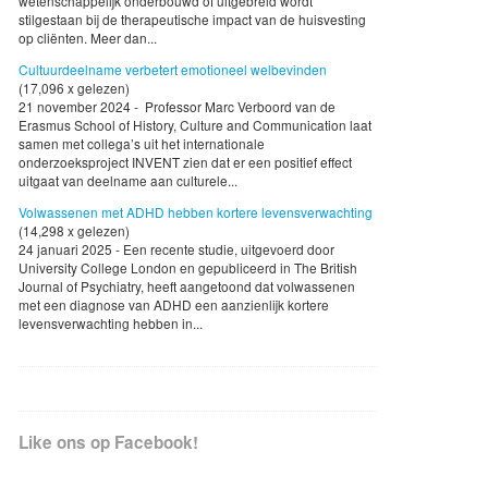
wetenschappelijk onderbouwd of uitgebreid wordt
stilgestaan bij de therapeutische impact van de huisvesting
op cliënten. Meer dan...
Cultuurdeelname verbetert emotioneel welbevinden
(17,096 x gelezen)
21 november 2024 - Professor Marc Verboord van de
Erasmus School of History, Culture and Communication laat
samen met collega’s uit het internationale
onderzoeksproject INVENT zien dat er een positief effect
uitgaat van deelname aan culturele...
Volwassenen met ADHD hebben kortere levensverwachting
(14,298 x gelezen)
24 januari 2025 - Een recente studie, uitgevoerd door
University College London en gepubliceerd in The British
Journal of Psychiatry, heeft aangetoond dat volwassenen
met een diagnose van ADHD een aanzienlijk kortere
levensverwachting hebben in...
Like ons op Facebook!