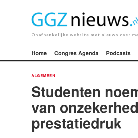
Ga
naar
de
inhoud.
Onafhankelijke website met nieuws over m
Home
Congres Agenda
Podcasts
ALGEMEEN
Studenten noem
van onzekerhed
prestatiedruk