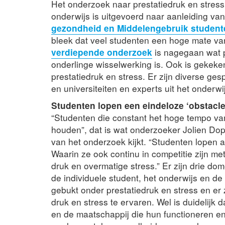
Het onderzoek naar prestatiedruk en stress
onderwijs is uitgevoerd naar aanleiding va
gezondheid en Middelengebruik studente
bleek dat veel studenten een hoge mate van 
verdiepende onderzoek
is nagegaan wat p
onderlinge wisselwerking is. Ook is gekeke
prestatiedruk en stress. Er zijn diverse g
en universiteiten en experts uit het onderwi
Studenten lopen een eindeloze ‘obstacle
“Studenten die constant het hoge tempo van
houden”, dat is wat onderzoeker Jolien Dop
van het onderzoek kijkt. “Studenten lopen a
Waarin ze ook continu in competitie zijn me
druk en overmatige stress.” Er zijn drie do
de individuele student, het onderwijs en de
gebukt onder prestatiedruk en stress en er
druk en stress te ervaren. Wel is duidelijk 
en de maatschappij die hun functioneren en