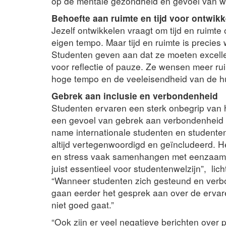
op de mentale gezondheid en gevoel van w
Behoefte aan ruimte en tijd voor ontwikk
Jezelf ontwikkelen vraagt om tijd en ruimte
eigen tempo. Maar tijd en ruimte is precies
Studenten geven aan dat ze moeten excellere
voor reflectie of pauze. Ze wensen meer rui
hoge tempo en de veeleisendheid van de h
Gebrek aan inclusie en verbondenheid
Studenten ervaren een sterk onbegrip van hu
een gevoel van gebrek aan verbondenheid m
name internationale studenten en studente
altijd vertegenwoordigd en geïncludeerd. H
en stress vaak samenhangen met eenzaamhei
juist essentieel voor studentenwelzijn”, li
“Wanneer studenten zich gesteund en verbo
gaan eerder het gesprek aan over de ervare
niet goed gaat.”
“Ook zijn er veel negatieve berichten over pr