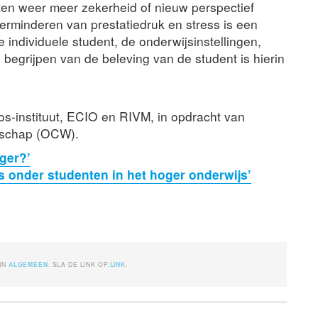
ten weer meer zekerheid of nieuw perspectief
verminderen van prestatiedruk en stress is een
individuele student, de onderwijsinstellingen,
begrijpen van de beleving van de student is hierin
os-instituut, ECIO en RIVM, in opdracht van
enschap (OCW).
ger?’
s onder studenten in het hoger onderwijs’
 IN
ALGEMEEN
. SLA DE LINK OP.
LINK
.