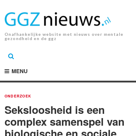
Ga
naar
de
inhoud.
Onafhankelijke website met nieuws over mentale
gezondheid en de ggz
MENU
ONDERZOEK
Seksloosheid is een
complex samenspel van
biologische en sociale