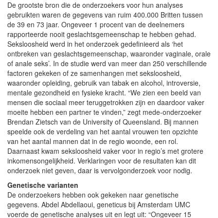
De grootste bron die de onderzoekers voor hun analyses
gebruikten waren de gegevens van ruim 400.000 Britten tussen
de 39 en 73 jaar. Ongeveer 1 procent van de deelnemers
rapporteerde nooit geslachtsgemeenschap te hebben gehad.
Seksloosheid werd in het onderzoek gedefinieerd als ‘het
ontbreken van geslachtsgemeenschap, waaronder vaginale, orale
of anale seks’. In de studie werd van meer dan 250 verschillende
factoren gekeken of ze samenhangen met seksloosheid,
waaronder opleiding, gebruik van tabak en alcohol, introversie,
mentale gezondheid en fysieke kracht. “We zien een beeld van
mensen die sociaal meer teruggetrokken zijn en daardoor vaker
moeite hebben een partner te vinden,” zegt mede-onderzoeker
Brendan Zietsch van de University of Queensland. Bij mannen
speelde ook de verdeling van het aantal vrouwen ten opzichte
van het aantal mannen dat in de regio woonde, een rol.
Daarnaast kwam seksloosheid vaker voor in regio’s met grotere
inkomensongelijkheid. Verklaringen voor de resultaten kan dit
onderzoek niet geven, daar is vervolgonderzoek voor nodig.
Genetische varianten
De onderzoekers hebben ook gekeken naar genetische
gegevens. Abdel Abdellaoui, geneticus bij Amsterdam UMC
voerde de genetische analyses uit en legt uit: “Ongeveer 15