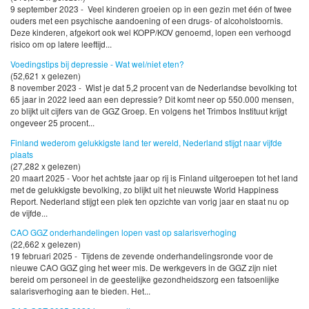
9 september 2023 - Veel kinderen groeien op in een gezin met één of twee
ouders met een psychische aandoening of een drugs- of alcoholstoornis.
Deze kinderen, afgekort ook wel KOPP/KOV genoemd, lopen een verhoogd
risico om op latere leeftijd...
Voedingstips bij depressie - Wat wel/niet eten?
(52,621 x gelezen)
8 november 2023 - Wist je dat 5,2 procent van de Nederlandse bevolking tot
65 jaar in 2022 leed aan een depressie? Dit komt neer op 550.000 mensen,
zo blijkt uit cijfers van de GGZ Groep. En volgens het Trimbos Instituut krijgt
ongeveer 25 procent...
Finland wederom gelukkigste land ter wereld, Nederland stijgt naar vijfde
plaats
(27,282 x gelezen)
20 maart 2025 - Voor het achtste jaar op rij is Finland uitgeroepen tot het land
met de gelukkigste bevolking, zo blijkt uit het nieuwste World Happiness
Report. Nederland stijgt een plek ten opzichte van vorig jaar en staat nu op
de vijfde...
CAO GGZ onderhandelingen lopen vast op salarisverhoging
(22,662 x gelezen)
19 februari 2025 - Tijdens de zevende onderhandelingsronde voor de
nieuwe CAO GGZ ging het weer mis. De werkgevers in de GGZ zijn niet
bereid om personeel in de geestelijke gezondheidszorg een fatsoenlijke
salarisverhoging aan te bieden. Het...