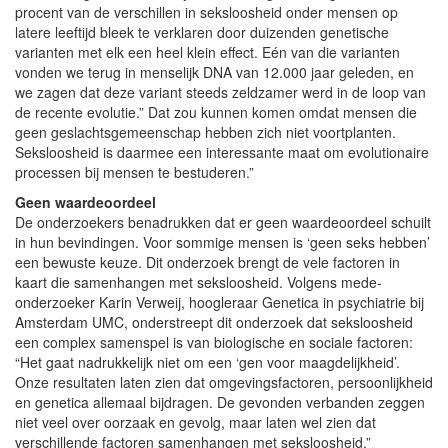
procent van de verschillen in seksloosheid onder mensen op
latere leeftijd bleek te verklaren door duizenden genetische
varianten met elk een heel klein effect. Eén van die varianten
vonden we terug in menselijk DNA van 12.000 jaar geleden, en
we zagen dat deze variant steeds zeldzamer werd in de loop van
de recente evolutie.” Dat zou kunnen komen omdat mensen die
geen geslachtsgemeenschap hebben zich niet voortplanten.
Seksloosheid is daarmee een interessante maat om evolutionaire
processen bij mensen te bestuderen.”
Geen waardeoordeel
De onderzoekers benadrukken dat er geen waardeoordeel schuilt
in hun bevindingen. Voor sommige mensen is ‘geen seks hebben’
een bewuste keuze. Dit onderzoek brengt de vele factoren in
kaart die samenhangen met seksloosheid. Volgens mede-
onderzoeker Karin Verweij, hoogleraar Genetica in psychiatrie bij
Amsterdam UMC, onderstreept dit onderzoek dat seksloosheid
een complex samenspel is van biologische en sociale factoren:
“Het gaat nadrukkelijk niet om een ‘gen voor maagdelijkheid’.
Onze resultaten laten zien dat omgevingsfactoren, persoonlijkheid
en genetica allemaal bijdragen. De gevonden verbanden zeggen
niet veel over oorzaak en gevolg, maar laten wel zien dat
verschillende factoren samenhangen met seksloosheid.”