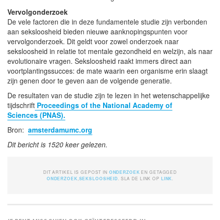
Vervolgonderzoek
De vele factoren die in deze fundamentele studie zijn verbonden
aan seksloosheid bieden nieuwe aanknopingspunten voor
vervolgonderzoek. Dit geldt voor zowel onderzoek naar
seksloosheid in relatie tot mentale gezondheid en welzijn, als naar
evolutionaire vragen. Seksloosheid raakt immers direct aan
voortplantingssucces: de mate waarin een organisme erin slaagt
zijn genen door te geven aan de volgende generatie.
De resultaten van de studie zijn te lezen in het wetenschappelijke
tijdschrift
Proceedings of the National Academy of
Sciences (PNAS).
Bron:
amsterdamumc.org
Dit bericht is 1520 keer gelezen.
DIT ARTIKEL IS GEPOST IN
ONDERZOEK
EN GETAGGED
ONDERZOEK
,
SEKSLOOSHEID
. SLA DE LINK OP
LINK
.