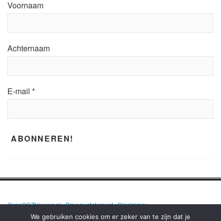
Voornaam
Achternaam
E-mail
*
Over GGZNieuws.nl
•
Privacy statement
•
Disclaimer
We gebruiken cookies om er zeker van te zijn dat je