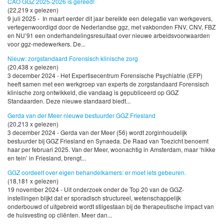
CAO GGZ 2025-2026 is gereed!
(22,219 x gelezen)
9 juli 2025 - In maart eerder dit jaar bereikte een delegatie van werkgevers,
vertegenwoordigd door de Nederlandse ggz, met vakbonden FNV, CNV, FBZ
en NU’91 een onderhandelingsresultaat over nieuwe arbeidsvoorwaarden
voor ggz-medewerkers. De...
Nieuw: zorgstandaard Forensisch klinische zorg
(20,438 x gelezen)
3 december 2024 - Het Expertisecentrum Forensische Psychiatrie (EFP)
heeft samen met een werkgroep van experts de zorgstandaard Forensisch
klinische zorg ontwikkeld, die vandaag is gepubliceerd op GGZ
Standaarden. Deze nieuwe standaard biedt...
Gerda van der Meer nieuwe bestuurder GGZ Friesland
(20,213 x gelezen)
3 december 2024 - Gerda van der Meer (56) wordt zorginhoudelijk
bestuurder bij GGZ Friesland en Synaeda. De Raad van Toezicht benoemt
haar per februari 2025. Van der Meer, woonachtig in Amsterdam, maar ‘hikke
en tein’ in Friesland, brengt...
GGZ oordeelt over eigen behandelkamers: er moet iets gebeuren.
(18,181 x gelezen)
19 november 2024 - Uit onderzoek onder de Top 20 van de GGZ-
instellingen blijkt dat er sporadisch structureel, wetenschappelijk
onderbouwd of uitgebreid wordt stilgestaan bij de therapeutische impact van
de huisvesting op cliënten. Meer dan...