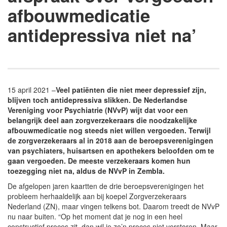
afbouwmedicatie
antidepressiva niet na’
15 april 2021 –
Veel patiënten die niet meer depressief zijn,
blijven toch antidepressiva slikken. De Nederlandse
Vereniging voor Psychiatrie (NVvP) wijt dat voor een
belangrijk deel aan zorgverzekeraars die noodzakelijke
afbouwmedicatie nog steeds niet willen vergoeden. Terwijl
de zorgverzekeraars al in 2018 aan de beroepsverenigingen
van psychiaters, huisartsen en apothekers beloofden om te
gaan vergoeden. De meeste verzekeraars komen hun
toezegging niet na, aldus de NVvP in Zembla.
De afgelopen jaren kaartten de drie beroepsverenigingen het
probleem herhaaldelijk aan bij koepel Zorgverzekeraars
Nederland (ZN), maar vingen telkens bot. Daarom treedt de NVvP
nu naar buiten. “Op het moment dat je nog in een heel
constructief proces zit, dan wil je zo’n proces niet verstoren. Maar