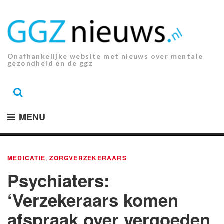
Ga
naar
de
inhoud.
Onafhankelijke website met nieuws over mentale
gezondheid en de ggz
MENU
MEDICATIE
,
ZORGVERZEKERAARS
Psychiaters:
‘Verzekeraars komen
afspraak over vergoeden