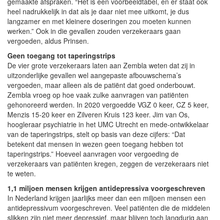
gemaakte afspraken. “Het is een voorbeeldtabel, en er staat ook
heel nadrukkelijk in dat als je daar niet mee uitkomt, je dus
langzamer en met kleinere doseringen zou moeten kunnen
werken.” Ook in die gevallen zouden verzekeraars gaan
vergoeden, aldus Prinsen.
Geen toegang tot taperingstrips
De vier grote verzekeraars laten aan Zembla weten dat zij in
uitzonderlijke gevallen wel aangepaste afbouwschema’s
vergoeden, maar alleen als de patiënt dat goed onderbouwt.
Zembla vroeg op hoe vaak zulke aanvragen van patiënten
gehonoreerd werden. In 2020 vergoedde VGZ 0 keer, CZ 5 keer,
Menzis 15-20 keer en Zilveren Kruis 123 keer. Jim van Os,
hoogleraar psychiatrie in het UMC Utrecht en mede-ontwikkelaar
van de taperingstrips, stelt op basis van deze cijfers: “Dat
betekent dat mensen in wezen geen toegang hebben tot
taperingstrips.” Hoeveel aanvragen voor vergoeding de
verzekeraars van patiënten kregen, zeggen de verzekeraars niet
te weten.
1,1 miljoen mensen krijgen antidepressiva voorgeschreven
In Nederland krijgen jaarlijks meer dan een miljoen mensen een
antidepressivum voorgeschreven. Veel patiënten die de middelen
slikken zijn niet meer depressief, maar blijven toch langdurig aan