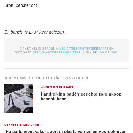
Bron: persbericht
Dit bericht is 2791 keer gelezen.
DIT ARTIKEL IS GEPOST IN
MEDICATIE
,
ZORGVERZEKERAARS
EN
GETAGGED
AFBOUW
,
ANTIDEPRESSIVA
,
ZEMBLA
. SLA DE LINK OP
LINK
.
JE BENT MISSCHIEN OOK GEÏNTERESSEERD IN
ZORGVERZEKERAARS
Handreiking patiëntgerichte zorginkoop
beschikbaar
DEPRESSIE
,
MEDICATIE
‘Huisarts moet vaker sport in plaats van pillen voorschrijven