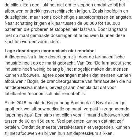
de pillen. Een deel lukt het niet om te stoppen omdat ze bij het
afbouwen onttrekkingsverschijnselen krijgen. Zoals hoofdpijn en
duizeligheid, maar soms ook heftige slaapstoornissen en angsten.
Naar schatting krijgen elk jaar tussen de 60.000 tot 180.000
patiënten die proberen te stoppen hier last van. Door langzaam
met op maat gemaakte doseringen af te bouwen kunnen deze
klachten worden verminderd.
Lage doseringen economisch niet rendabel
Antidepressiva in lage doseringen zijn door de farmaceutische
industrie nooit op de markt gebracht. Van Os: “De farmaceutische
industrie heeft weinig belang bij het mogelijk maken dat mensen
kunnen afbouwen, lagere doseringen maken dat mensen kunnen
afbouwen.” Bogin, de brancheorganisatie van farmaceuten die nu
antidepressiva maken, bevestigt aan Zembla dat dat voor
fabrikanten “economisch niet rendabel” is.
Sinds 2015 maakt de Regenboog Apotheek uit Bavel als enige
apotheek wel afbouwmedicatie op maat, verpakt in zogenoemde
‘taperingstrips’. Een strip met pillen voor 1 maand afbouwen kost
tussen de 60 en 150 euro. Veel patiënten kunnen dat niet zelf
betalen. Omdat de meeste verzekeraars niet vergoeden, kunnen
zij niet afbouwen en blijven hun antidepressivum slikken.