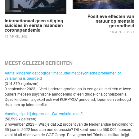
Positieve effecten van
Internationaal geen stijging
natuur op mentale
suïcides in eerste maanden
gezondheid
coronapandemie
16 APRIL 2021
15 APRIL 2021
MEEST GELEZEN BERICHTEN
Aantal kinderen dat opgroeit met ouder met psychische problemen of
verslaving is gegroeid
(314,879 x gelezen)
9 september 2023 - Veel kinderen groeien op in een gezin met één of twee
ouders met een psychische aandoening of een drugs- of alcoholstoornis.
Deze kinderen, afgekort ook wel KOPP/KOV genoemd, lopen een verhoogd
risico om op latere leeftijd...
Voedingstips bij depressie - Wat wel/niet eten?
(52,599 x gelezen)
8 november 2023 - Wist je dat 5,2 procent van de Nederlandse bevolking tot
65 jaar in 2022 leed aan een depressie? Dit komt neer op 550.000 mensen,
zo blijkt uit cijfers van de GGZ Groep. En volgens het Trimbos Instituut krijgt