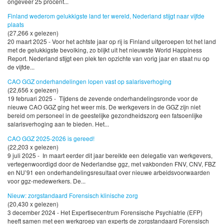
ongeveer 25 procent...
Finland wederom gelukkigste land ter wereld, Nederland stijgt naar vijfde
plaats
(27,266 x gelezen)
20 maart 2025 - Voor het achtste jaar op rij is Finland uitgeroepen tot het land
met de gelukkigste bevolking, zo blijkt uit het nieuwste World Happiness
Report. Nederland stijgt een plek ten opzichte van vorig jaar en staat nu op
de vijfde...
CAO GGZ onderhandelingen lopen vast op salarisverhoging
(22,656 x gelezen)
19 februari 2025 - Tijdens de zevende onderhandelingsronde voor de
nieuwe CAO GGZ ging het weer mis. De werkgevers in de GGZ zijn niet
bereid om personeel in de geestelijke gezondheidszorg een fatsoenlijke
salarisverhoging aan te bieden. Het...
CAO GGZ 2025-2026 is gereed!
(22,203 x gelezen)
9 juli 2025 - In maart eerder dit jaar bereikte een delegatie van werkgevers,
vertegenwoordigd door de Nederlandse ggz, met vakbonden FNV, CNV, FBZ
en NU’91 een onderhandelingsresultaat over nieuwe arbeidsvoorwaarden
voor ggz-medewerkers. De...
Nieuw: zorgstandaard Forensisch klinische zorg
(20,430 x gelezen)
3 december 2024 - Het Expertisecentrum Forensische Psychiatrie (EFP)
heeft samen met een werkgroep van experts de zorgstandaard Forensisch