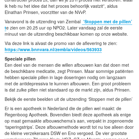
ik heb nu het idee dat het proces behoorlijk vastzit”, aldus
Elnathan Prinsen, voorzitter van de NVvP.
Vanavond is de uitzending van Zembal
‘Stoppen met de pillen’
t
e zien om 20.25 uur op NPO2. Later vandaag zal de eerste
minuut van de uitzending beschikbaar komen op onze website.
Via deze link is alvast de promo van de aflevering te zien:
https://www.bnnvara.nl/zembla/videos/563933
Speciale pillen
Een deel van de mensen die willen afbouwen kan dat doen met
de beschikbare medicatie, zegt Prinsen. Maar sommige patiënten
hebben speciale pillen in lage doseringen nodig om langzaam
met de antidepressiva te kunnen afbouwen. Een groot probleem
is dat zulke pillen niet standaard op de markt zijn, aldus Prinsen.
Bekijk de eerste beelden uit de uitzending ‘Stoppen met de pillen’
Er is een apotheek in Nederland die de pillen wel maakt: de
Regenboog Apotheek. Bovendien biedt deze apotheek als enige
op maat gemaakte afbouwschema’s aan, verpakt in zogenoemde
‘taperingstrips’. Deze afbouwmethode wordt tot nu toe alleen door
de kleine verzekeraars DSW en Eno vergoed. De vier grootste