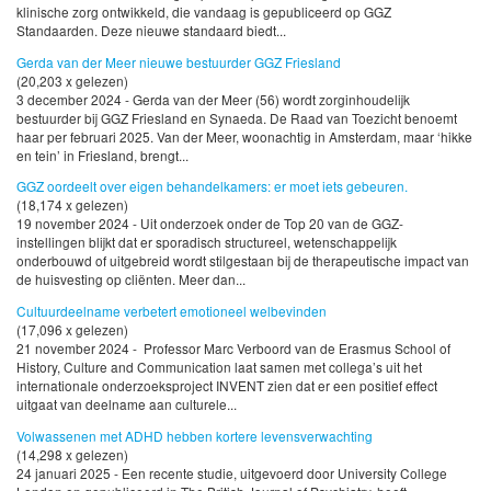
klinische zorg ontwikkeld, die vandaag is gepubliceerd op GGZ
Standaarden. Deze nieuwe standaard biedt...
Gerda van der Meer nieuwe bestuurder GGZ Friesland
(20,203 x gelezen)
3 december 2024 - Gerda van der Meer (56) wordt zorginhoudelijk
bestuurder bij GGZ Friesland en Synaeda. De Raad van Toezicht benoemt
haar per februari 2025. Van der Meer, woonachtig in Amsterdam, maar ‘hikke
en tein’ in Friesland, brengt...
GGZ oordeelt over eigen behandelkamers: er moet iets gebeuren.
(18,174 x gelezen)
19 november 2024 - Uit onderzoek onder de Top 20 van de GGZ-
instellingen blijkt dat er sporadisch structureel, wetenschappelijk
onderbouwd of uitgebreid wordt stilgestaan bij de therapeutische impact van
de huisvesting op cliënten. Meer dan...
Cultuurdeelname verbetert emotioneel welbevinden
(17,096 x gelezen)
21 november 2024 - Professor Marc Verboord van de Erasmus School of
History, Culture and Communication laat samen met collega’s uit het
internationale onderzoeksproject INVENT zien dat er een positief effect
uitgaat van deelname aan culturele...
Volwassenen met ADHD hebben kortere levensverwachting
(14,298 x gelezen)
24 januari 2025 - Een recente studie, uitgevoerd door University College