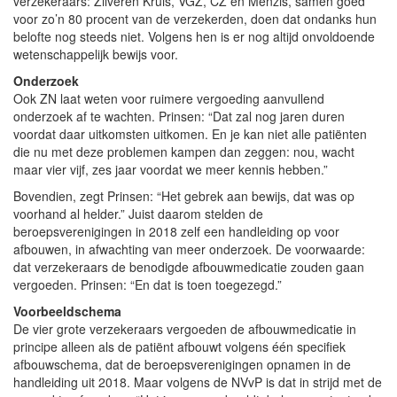
verzekeraars: Zilveren Kruis, VGZ, CZ en Menzis, samen goed
voor zo’n 80 procent van de verzekerden, doen dat ondanks hun
belofte nog steeds niet. Volgens hen is er nog altijd onvoldoende
wetenschappelijk bewijs voor.
Onderzoek
Ook ZN laat weten voor ruimere vergoeding aanvullend
onderzoek af te wachten. Prinsen: “Dat zal nog jaren duren
voordat daar uitkomsten uitkomen. En je kan niet alle patiënten
die nu met deze problemen kampen dan zeggen: nou, wacht
maar vier vijf, zes jaar voordat we meer kennis hebben.”
Bovendien, zegt Prinsen: “Het gebrek aan bewijs, dat was op
voorhand al helder.” Juist daarom stelden de
beroepsverenigingen in 2018 zelf een handleiding op voor
afbouwen, in afwachting van meer onderzoek. De voorwaarde:
dat verzekeraars de benodigde afbouwmedicatie zouden gaan
vergoeden. Prinsen: “En dat is toen toegezegd.”
Voorbeeldschema
De vier grote verzekeraars vergoeden de afbouwmedicatie in
principe alleen als de patiënt afbouwt volgens één specifiek
afbouwschema, dat de beroepsverenigingen opnamen in de
handleiding uit 2018. Maar volgens de NVvP is dat in strijd met de