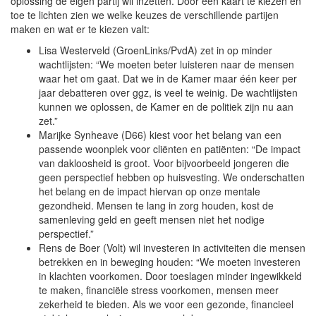
oplossing de eigen partij wil inzetten. Door één kaart te kiezen en
toe te lichten zien we welke keuzes de verschillende partijen
maken en wat er te kiezen valt:
Lisa Westerveld (GroenLinks/PvdA) zet in op minder
wachtlijsten: “We moeten beter luisteren naar de mensen
waar het om gaat. Dat we in de Kamer maar één keer per
jaar debatteren over ggz, is veel te weinig. De wachtlijsten
kunnen we oplossen, de Kamer en de politiek zijn nu aan
zet.”
Marijke Synheave (D66) kiest voor het belang van een
passende woonplek voor cliënten en patiënten: “De impact
van dakloosheid is groot. Voor bijvoorbeeld jongeren die
geen perspectief hebben op huisvesting. We onderschatten
het belang en de impact hiervan op onze mentale
gezondheid. Mensen te lang in zorg houden, kost de
samenleving geld en geeft mensen niet het nodige
perspectief.”
Rens de Boer (Volt) wil investeren in activiteiten die mensen
betrekken en in beweging houden: “We moeten investeren
in klachten voorkomen. Door toeslagen minder ingewikkeld
te maken, financiële stress voorkomen, mensen meer
zekerheid te bieden. Als we voor een gezonde, financieel