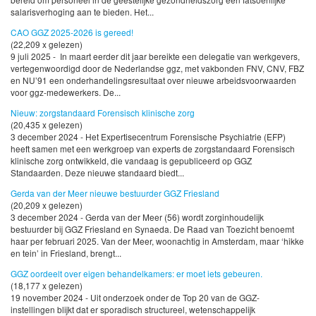
salarisverhoging aan te bieden. Het...
CAO GGZ 2025-2026 is gereed!
(22,209 x gelezen)
9 juli 2025 - In maart eerder dit jaar bereikte een delegatie van werkgevers,
vertegenwoordigd door de Nederlandse ggz, met vakbonden FNV, CNV, FBZ
en NU’91 een onderhandelingsresultaat over nieuwe arbeidsvoorwaarden
voor ggz-medewerkers. De...
Nieuw: zorgstandaard Forensisch klinische zorg
(20,435 x gelezen)
3 december 2024 - Het Expertisecentrum Forensische Psychiatrie (EFP)
heeft samen met een werkgroep van experts de zorgstandaard Forensisch
klinische zorg ontwikkeld, die vandaag is gepubliceerd op GGZ
Standaarden. Deze nieuwe standaard biedt...
Gerda van der Meer nieuwe bestuurder GGZ Friesland
(20,209 x gelezen)
3 december 2024 - Gerda van der Meer (56) wordt zorginhoudelijk
bestuurder bij GGZ Friesland en Synaeda. De Raad van Toezicht benoemt
haar per februari 2025. Van der Meer, woonachtig in Amsterdam, maar ‘hikke
en tein’ in Friesland, brengt...
GGZ oordeelt over eigen behandelkamers: er moet iets gebeuren.
(18,177 x gelezen)
19 november 2024 - Uit onderzoek onder de Top 20 van de GGZ-
instellingen blijkt dat er sporadisch structureel, wetenschappelijk