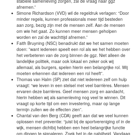
stabiele samenleving zorgen, zal de vraag naar ggz
afnemen.”
Simone Richardson (VVD) wil de regeldruk verlagen: “Door
minder regels, kunnen professionals meer tijd besteden
aan zorg, bezig zijn met de mensen zelf. Aan de mensen
om wie het gaat. Zo kunnen meer mensen geholpen
worden en zal de wachttijd afnemen.”
Faith Bruyning (NSC) benadrukt dat we het samen moeten
doen: ”want iedereen speelt een rol als we het hebben over
het verbeteren van de zorg binnen de ggz. Niet alleen de
landelijke politiek, maar ook lokaal en zeker ook wij
allemaal, als burgers, spelen hierin een belangrijke rol. Wij
moeten erkennen dat iedereen een rol heeft”.
Thomas van Halm (SP) ziet dat niet iedereen zelf om hulp
vraagt: “we leven in een stelsel met veel barrières. Mensen
ervaren deze barrières. Geef mensen zorg en aandacht,
hierin hebben wij als samenleving nog veel te winnen. Dit
vraagt op korte tijd om een investering, maar op lange
termijn zullen we de effecten zien”.
Chantal van den Berg (CDA) geeft aan dat we veel kunnen
oplossen met preventie: “juist bij de sportvereniging of in de
wijk, mensen dichtbij hebben een heel belangrijke functie
om dingen te signaleren. Zoek het in de nabijheid. Vandaag