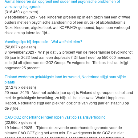
Aantal kinderen dat opgroeit met ouder met psychische problemen of
verslaving is gegroeid
(316,460 x gelezen)
9 september 2023 - Veel kinderen groeien op in een gezin met één of twee
ouders met een psychische aandoening of een drugs- of alcoholstoornis.
Deze kinderen, afgekort ook wel KOPP/KOV genoemd, lopen een verhoogd
risico om op latere leeftijd...
Voedingstips bij depressie - Wat wel/niet eten?
(52,607 x gelezen)
8 november 2023 - Wist je dat 5,2 procent van de Nederlandse bevolking tot
65 jaar in 2022 leed aan een depressie? Dit komt neer op 550.000 mensen,
zo blijkt uit cijfers van de GGZ Groep. En volgens het Trimbos Instituut krijgt
ongeveer 25 procent...
Finland wederom gelukkigste land ter wereld, Nederland stijgt naar vijfde
plaats
(27,278 x gelezen)
20 maart 2025 - Voor het achtste jaar op rij is Finland uitgeroepen tot het land
met de gelukkigste bevolking, zo blijkt uit het nieuwste World Happiness
Report. Nederland stijgt een plek ten opzichte van vorig jaar en staat nu op
de vijfde...
CAO GGZ onderhandelingen lopen vast op salarisverhoging
(22,660 x gelezen)
19 februari 2025 - Tijdens de zevende onderhandelingsronde voor de
nieuwe CAO GGZ ging het weer mis. De werkgevers in de GGZ zijn niet
bereid om personeel in de geestelijke gezondheidszorg een fatsoenlijke