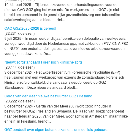
19 februari 2025 - Tijdens de zevende onderhandelingsronde voor de
nieuwe CAO GGZ ging het weer mis. De werkgevers in de GGZ zijn niet
bereid om personeel in de geestelijke gezondheidszorg een fatsoenlijke
salarisverhoging aan te bieden. Het...
CAO GGZ 2025-2026 is gereed!
(22,231 x gelezen)
9 juli 2025 - In maart eerder dit jaar bereikte een delegatie van werkgevers,
vertegenwoordigd door de Nederlandse ggz, met vakbonden FNV, CNV, FBZ
en NU’91 een onderhandelingsresultaat over nieuwe arbeidsvoorwaarden
voor ggz-medewerkers. De...
Nieuw: zorgstandaard Forensisch klinische zorg
(20,444 x gelezen)
3 december 2024 - Het Expertisecentrum Forensische Psychiatrie (EFP)
heeft samen met een werkgroep van experts de zorgstandaard Forensisch
klinische zorg ontwikkeld, die vandaag is gepubliceerd op GGZ
Standaarden. Deze nieuwe standaard biedt...
Gerda van der Meer nieuwe bestuurder GGZ Friesland
(20,222 x gelezen)
3 december 2024 - Gerda van der Meer (56) wordt zorginhoudelijk
bestuurder bij GGZ Friesland en Synaeda. De Raad van Toezicht benoemt
haar per februari 2025. Van der Meer, woonachtig in Amsterdam, maar ‘hikke
en tein’ in Friesland, brengt...
GGZ oordeelt over eigen behandelkamers: er moet iets gebeuren.