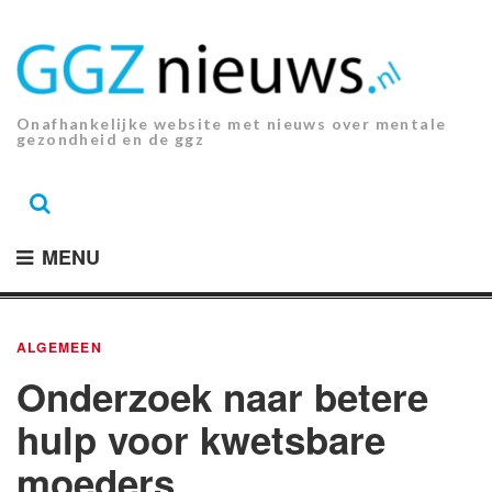
Ga
naar
de
inhoud.
Onafhankelijke website met nieuws over mentale
gezondheid en de ggz
MENU
ALGEMEEN
Onderzoek naar betere
hulp voor kwetsbare
moeders