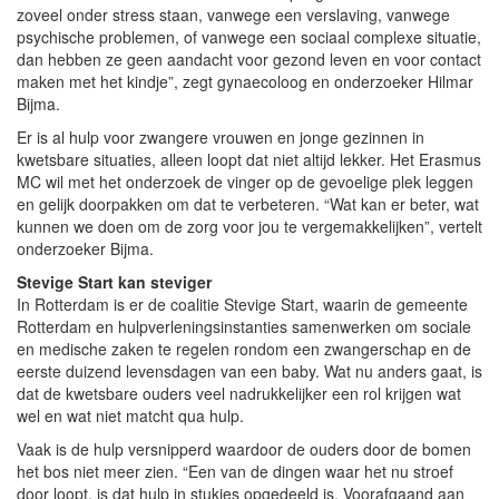
zoveel onder stress staan, vanwege een verslaving, vanwege
psychische problemen, of vanwege een sociaal complexe situatie,
dan hebben ze geen aandacht voor gezond leven en voor contact
maken met het kindje”, zegt gynaecoloog en onderzoeker Hilmar
Bijma.
Er is al hulp voor zwangere vrouwen en jonge gezinnen in
kwetsbare situaties, alleen loopt dat niet altijd lekker. Het Erasmus
MC wil met het onderzoek de vinger op de gevoelige plek leggen
en gelijk doorpakken om dat te verbeteren. “Wat kan er beter, wat
kunnen we doen om de zorg voor jou te vergemakkelijken”, vertelt
onderzoeker Bijma.
Stevige Start kan steviger
In Rotterdam is er de coalitie Stevige Start, waarin de gemeente
Rotterdam en hulpverleningsinstanties samenwerken om sociale
en medische zaken te regelen rondom een zwangerschap en de
eerste duizend levensdagen van een baby. Wat nu anders gaat, is
dat de kwetsbare ouders veel nadrukkelijker een rol krijgen wat
wel en wat niet matcht qua hulp.
Vaak is de hulp versnipperd waardoor de ouders door de bomen
het bos niet meer zien. “Een van de dingen waar het nu stroef
door loopt, is dat hulp in stukjes opgedeeld is. Voorafgaand aan