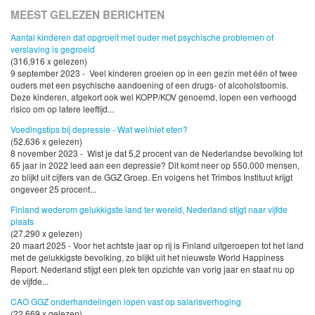
MEEST GELEZEN BERICHTEN
Aantal kinderen dat opgroeit met ouder met psychische problemen of
verslaving is gegroeid
(316,916 x gelezen)
9 september 2023 - Veel kinderen groeien op in een gezin met één of twee
ouders met een psychische aandoening of een drugs- of alcoholstoornis.
Deze kinderen, afgekort ook wel KOPP/KOV genoemd, lopen een verhoogd
risico om op latere leeftijd...
Voedingstips bij depressie - Wat wel/niet eten?
(52,636 x gelezen)
8 november 2023 - Wist je dat 5,2 procent van de Nederlandse bevolking tot
65 jaar in 2022 leed aan een depressie? Dit komt neer op 550.000 mensen,
zo blijkt uit cijfers van de GGZ Groep. En volgens het Trimbos Instituut krijgt
ongeveer 25 procent...
Finland wederom gelukkigste land ter wereld, Nederland stijgt naar vijfde
plaats
(27,290 x gelezen)
20 maart 2025 - Voor het achtste jaar op rij is Finland uitgeroepen tot het land
met de gelukkigste bevolking, zo blijkt uit het nieuwste World Happiness
Report. Nederland stijgt een plek ten opzichte van vorig jaar en staat nu op
de vijfde...
CAO GGZ onderhandelingen lopen vast op salarisverhoging
(22,669 x gelezen)