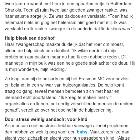
twee jaar en woont met hem in een appartementje in Rotterdam-
Charlois. Toen zij ruim twee jaar geleden zwanger raakte, was
haar situatie zorgelijk. Ze was dakloos en verslaafd. “Toen had ik
helemaal niets en ging het helemaal niet goed met mij. Ik was
verslaafd en ik raakte zwanger in de periode dat ik dakloos was.”
Hulp bleek een doolhof
Haar zwangerschap maakte duidelijk dat het roer om moest,
alleen de hulp bleek een doolhof. “Ik wilde eerder al mijn
problemen aanpakken maar nu had ik een dubbele reden. Dit
mannetje in mijn buik was een hele goede stok achter de deur. Hij
is mijn wondertje, mijn redding.”
Ze klopt aan bij de huisarts en bij het Erasmus MC voor advies,
en belandt in een wirwar van hulporganisaties. De hulp komt
traag op gang, teveel mensen bemoeien zich met haar en
niemand echt doortastend. “Ik kreeg te maken met vijf
organisaties en ik heb met dertig verschillende mensen te maken
gehad”, vertelt ze over het doolhof in de hulpverlening.
Door stress weinig aandacht voor kind
Als mensen continu stress hebben vanwege allerlei problemen,
dan hebben ze weinig oog voor een
baby
. Vaak zorgen ze dan
slecht voor zichzelf en slecht voor hun pasgeboren kind. “Als ze