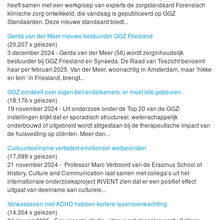
heeft samen met een werkgroep van experts de zorgstandaard Forensisch
klinische zorg ontwikkeld, die vandaag is gepubliceerd op GGZ
Standaarden. Deze nieuwe standaard biedt...
Gerda van der Meer nieuwe bestuurder GGZ Friesland
(20,207 x gelezen)
3 december 2024 - Gerda van der Meer (56) wordt zorginhoudelijk
bestuurder bij GGZ Friesland en Synaeda. De Raad van Toezicht benoemt
haar per februari 2025. Van der Meer, woonachtig in Amsterdam, maar ‘hikke
en tein’ in Friesland, brengt...
GGZ oordeelt over eigen behandelkamers: er moet iets gebeuren.
(18,176 x gelezen)
19 november 2024 - Uit onderzoek onder de Top 20 van de GGZ-
instellingen blijkt dat er sporadisch structureel, wetenschappelijk
onderbouwd of uitgebreid wordt stilgestaan bij de therapeutische impact van
de huisvesting op cliënten. Meer dan...
Cultuurdeelname verbetert emotioneel welbevinden
(17,099 x gelezen)
21 november 2024 - Professor Marc Verboord van de Erasmus School of
History, Culture and Communication laat samen met collega’s uit het
internationale onderzoeksproject INVENT zien dat er een positief effect
uitgaat van deelname aan culturele...
Volwassenen met ADHD hebben kortere levensverwachting
(14,304 x gelezen)