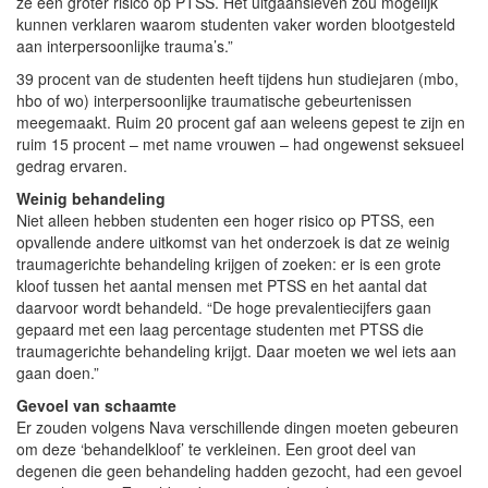
ze een groter risico op PTSS. Het uitgaansleven zou mogelijk
kunnen verklaren waarom studenten vaker worden blootgesteld
aan interpersoonlijke trauma’s.”
39 procent van de studenten heeft tijdens hun studiejaren (mbo,
hbo of wo) interpersoonlijke traumatische gebeurtenissen
meegemaakt. Ruim 20 procent gaf aan weleens gepest te zijn en
ruim 15 procent – met name vrouwen – had ongewenst seksueel
gedrag ervaren.
Weinig behandeling
Niet alleen hebben studenten een hoger risico op PTSS, een
opvallende andere uitkomst van het onderzoek is dat ze weinig
traumagerichte behandeling krijgen of zoeken: er is een grote
kloof tussen het aantal mensen met PTSS en het aantal dat
daarvoor wordt behandeld. “De hoge prevalentiecijfers gaan
gepaard met een laag percentage studenten met PTSS die
traumagerichte behandeling krijgt. Daar moeten we wel iets aan
gaan doen.”
Gevoel van schaamte
Er zouden volgens Nava verschillende dingen moeten gebeuren
om deze ‘behandelkloof’ te verkleinen. Een groot deel van
degenen die geen behandeling hadden gezocht, had een gevoel