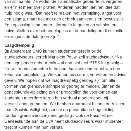
van schaamte. Ze wilden de traumatische gebeurtenis vergeten
en er niet meer over praten. Anderen hadden niet het idee dat
hulp nodig was. “Dat heeft te maken met vermijding, angst voor
een stigma, maar ook met een gebrek aan kennis en bewustzijn.
Een oplossing is om meer informatie te geven op scholen en
universiteiten over behandelopties en behandelingen die effectief
en volgens de richtlijnen zijn.”
Laagdrempelig
Bij Amsterdam UMC kunnen studenten terecht bij de
studieadviseurs, vertelt Marjolein Pouw, zelf studieadviseur. “Na
een ingrijpende gebeurtenis – al dan niet met PTSS tot gevolg –
zijn wij er om studenten te helpen. Vaak als onderdeel van een
keten van begeleiding. We kunnen adviseren, verwijzen en advies
geven. We hopen dat we laagdrempelig genoeg zijn om alle
vormen van grensoverschrijdend gedrag te melden. Binnen de
geneeskunde-opleiding zijn er protocollen die voorkomen dat
studenten meerdere keren hun verhaal moeten doen bij
verschillende personen. We hebben daarnaast binnen de VU een
team Sociale Veiligheid, gericht op preventie en begeleiding
rondom grensoverschrijdend gedrag.” Ook de Faculteit der
Geneeskunde aan de UvA heeft studieadviseurs waar studenten
terecht kunnen met hun verhaal.