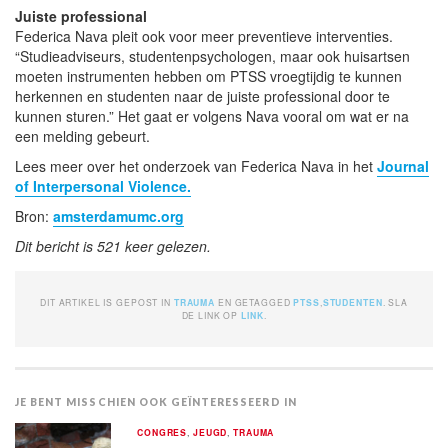
Juiste professional
Federica Nava pleit ook voor meer preventieve interventies.
“Studieadviseurs, studentenpsychologen, maar ook huisartsen
moeten instrumenten hebben om PTSS vroegtijdig te kunnen
herkennen en studenten naar de juiste professional door te
kunnen sturen.” Het gaat er volgens Nava vooral om wat er na
een melding gebeurt.
Lees meer over het onderzoek van Federica Nava in het
Journal
of Interpersonal Violence.
Bron:
amsterdamumc.org
Dit bericht is 521 keer gelezen.
DIT ARTIKEL IS GEPOST IN
TRAUMA
EN GETAGGED
PTSS
,
STUDENTEN
. SLA
DE LINK OP
LINK
.
JE BENT MISSCHIEN OOK GEÏNTERESSEERD IN
CONGRES
,
JEUGD
,
TRAUMA