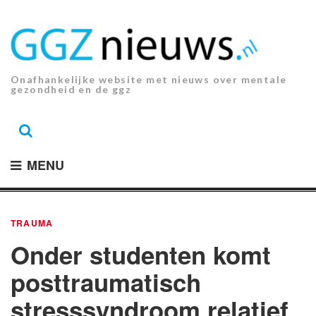
Ga
naar
de
inhoud.
Onafhankelijke website met nieuws over mentale
gezondheid en de ggz
MENU
TRAUMA
Onder studenten komt
posttraumatisch
stresssyndroom relatief