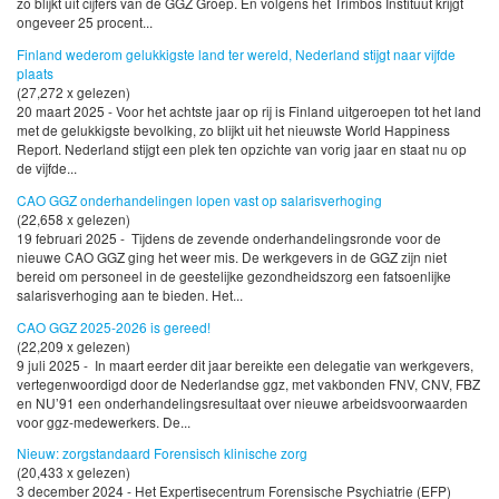
zo blijkt uit cijfers van de GGZ Groep. En volgens het Trimbos Instituut krijgt
ongeveer 25 procent...
Finland wederom gelukkigste land ter wereld, Nederland stijgt naar vijfde
plaats
(27,272 x gelezen)
20 maart 2025 - Voor het achtste jaar op rij is Finland uitgeroepen tot het land
met de gelukkigste bevolking, zo blijkt uit het nieuwste World Happiness
Report. Nederland stijgt een plek ten opzichte van vorig jaar en staat nu op
de vijfde...
CAO GGZ onderhandelingen lopen vast op salarisverhoging
(22,658 x gelezen)
19 februari 2025 - Tijdens de zevende onderhandelingsronde voor de
nieuwe CAO GGZ ging het weer mis. De werkgevers in de GGZ zijn niet
bereid om personeel in de geestelijke gezondheidszorg een fatsoenlijke
salarisverhoging aan te bieden. Het...
CAO GGZ 2025-2026 is gereed!
(22,209 x gelezen)
9 juli 2025 - In maart eerder dit jaar bereikte een delegatie van werkgevers,
vertegenwoordigd door de Nederlandse ggz, met vakbonden FNV, CNV, FBZ
en NU’91 een onderhandelingsresultaat over nieuwe arbeidsvoorwaarden
voor ggz-medewerkers. De...
Nieuw: zorgstandaard Forensisch klinische zorg
(20,433 x gelezen)
3 december 2024 - Het Expertisecentrum Forensische Psychiatrie (EFP)