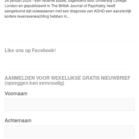
24 januari 2025 - Een recente studie, uitgevoerd door University College
London en gepubliceerd in The British Journal of Psychiatry, heeft
aangetoond dat volwassenen met een diagnose van ADHD een aanzienlijk
kortere levensverwachting hebben in...
Like ons op Facebook!
AANMELDEN VOOR WEKELIJKSE GRATIS NIEUWBRIEF
(opzeggen kan eenvoudig)
Voornaam
Achternaam