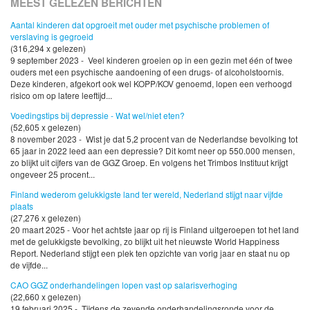
MEEST GELEZEN BERICHTEN
Aantal kinderen dat opgroeit met ouder met psychische problemen of
verslaving is gegroeid
(316,294 x gelezen)
9 september 2023 - Veel kinderen groeien op in een gezin met één of twee
ouders met een psychische aandoening of een drugs- of alcoholstoornis.
Deze kinderen, afgekort ook wel KOPP/KOV genoemd, lopen een verhoogd
risico om op latere leeftijd...
Voedingstips bij depressie - Wat wel/niet eten?
(52,605 x gelezen)
8 november 2023 - Wist je dat 5,2 procent van de Nederlandse bevolking tot
65 jaar in 2022 leed aan een depressie? Dit komt neer op 550.000 mensen,
zo blijkt uit cijfers van de GGZ Groep. En volgens het Trimbos Instituut krijgt
ongeveer 25 procent...
Finland wederom gelukkigste land ter wereld, Nederland stijgt naar vijfde
plaats
(27,276 x gelezen)
20 maart 2025 - Voor het achtste jaar op rij is Finland uitgeroepen tot het land
met de gelukkigste bevolking, zo blijkt uit het nieuwste World Happiness
Report. Nederland stijgt een plek ten opzichte van vorig jaar en staat nu op
de vijfde...
CAO GGZ onderhandelingen lopen vast op salarisverhoging
(22,660 x gelezen)
19 februari 2025 - Tijdens de zevende onderhandelingsronde voor de