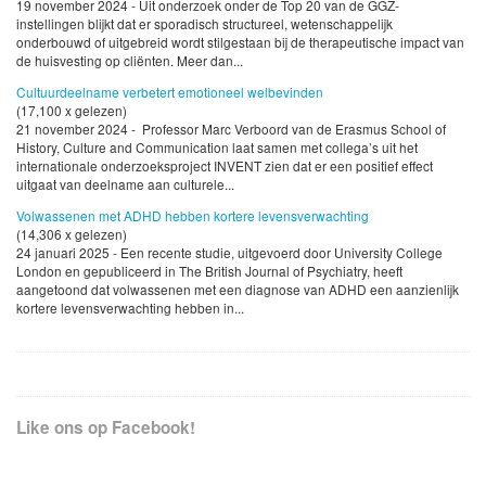
19 november 2024 - Uit onderzoek onder de Top 20 van de GGZ-
instellingen blijkt dat er sporadisch structureel, wetenschappelijk
onderbouwd of uitgebreid wordt stilgestaan bij de therapeutische impact van
de huisvesting op cliënten. Meer dan...
Cultuurdeelname verbetert emotioneel welbevinden
(17,100 x gelezen)
21 november 2024 - Professor Marc Verboord van de Erasmus School of
History, Culture and Communication laat samen met collega’s uit het
internationale onderzoeksproject INVENT zien dat er een positief effect
uitgaat van deelname aan culturele...
Volwassenen met ADHD hebben kortere levensverwachting
(14,306 x gelezen)
24 januari 2025 - Een recente studie, uitgevoerd door University College
London en gepubliceerd in The British Journal of Psychiatry, heeft
aangetoond dat volwassenen met een diagnose van ADHD een aanzienlijk
kortere levensverwachting hebben in...
Like ons op Facebook!