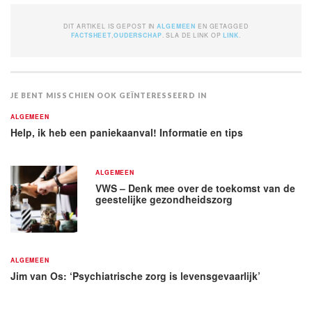
DIT ARTIKEL IS GEPOST IN
ALGEMEEN
EN GETAGGED
FACTSHEET
,
OUDERSCHAP
. SLA DE LINK OP
LINK
.
JE BENT MISSCHIEN OOK GEÏNTERESSEERD IN
ALGEMEEN
Help, ik heb een paniekaanval! Informatie en tips
ALGEMEEN
VWS – Denk mee over de toekomst van de
geestelijke gezondheidszorg
ALGEMEEN
Jim van Os: ‘Psychiatrische zorg is levensgevaarlijk’