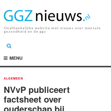
Ga
naar
de
inhoud.
Onafhankelijke website met nieuws over mentale
gezondheid en de ggz
MENU
ALGEMEEN
NVvP publiceert
factsheet over
ouderschap bij