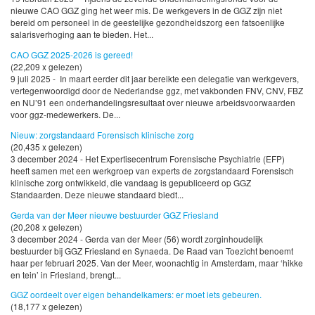
nieuwe CAO GGZ ging het weer mis. De werkgevers in de GGZ zijn niet
bereid om personeel in de geestelijke gezondheidszorg een fatsoenlijke
salarisverhoging aan te bieden. Het...
CAO GGZ 2025-2026 is gereed!
(22,209 x gelezen)
9 juli 2025 - In maart eerder dit jaar bereikte een delegatie van werkgevers,
vertegenwoordigd door de Nederlandse ggz, met vakbonden FNV, CNV, FBZ
en NU’91 een onderhandelingsresultaat over nieuwe arbeidsvoorwaarden
voor ggz-medewerkers. De...
Nieuw: zorgstandaard Forensisch klinische zorg
(20,435 x gelezen)
3 december 2024 - Het Expertisecentrum Forensische Psychiatrie (EFP)
heeft samen met een werkgroep van experts de zorgstandaard Forensisch
klinische zorg ontwikkeld, die vandaag is gepubliceerd op GGZ
Standaarden. Deze nieuwe standaard biedt...
Gerda van der Meer nieuwe bestuurder GGZ Friesland
(20,208 x gelezen)
3 december 2024 - Gerda van der Meer (56) wordt zorginhoudelijk
bestuurder bij GGZ Friesland en Synaeda. De Raad van Toezicht benoemt
haar per februari 2025. Van der Meer, woonachtig in Amsterdam, maar ‘hikke
en tein’ in Friesland, brengt...
GGZ oordeelt over eigen behandelkamers: er moet iets gebeuren.
(18,177 x gelezen)