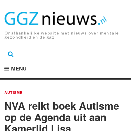
Ga
naar
de
inhoud.
Onafhankelijke website met nieuws over mentale
gezondheid en de ggz
MENU
AUTISME
NVA reikt boek Autisme
op de Agenda uit aan
Kamerlid Lisa