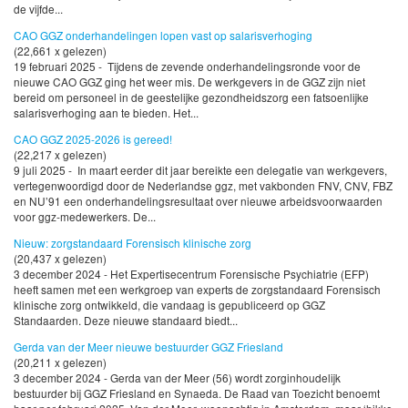
de vijfde...
CAO GGZ onderhandelingen lopen vast op salarisverhoging
(22,661 x gelezen)
19 februari 2025 - Tijdens de zevende onderhandelingsronde voor de
nieuwe CAO GGZ ging het weer mis. De werkgevers in de GGZ zijn niet
bereid om personeel in de geestelijke gezondheidszorg een fatsoenlijke
salarisverhoging aan te bieden. Het...
CAO GGZ 2025-2026 is gereed!
(22,217 x gelezen)
9 juli 2025 - In maart eerder dit jaar bereikte een delegatie van werkgevers,
vertegenwoordigd door de Nederlandse ggz, met vakbonden FNV, CNV, FBZ
en NU’91 een onderhandelingsresultaat over nieuwe arbeidsvoorwaarden
voor ggz-medewerkers. De...
Nieuw: zorgstandaard Forensisch klinische zorg
(20,437 x gelezen)
3 december 2024 - Het Expertisecentrum Forensische Psychiatrie (EFP)
heeft samen met een werkgroep van experts de zorgstandaard Forensisch
klinische zorg ontwikkeld, die vandaag is gepubliceerd op GGZ
Standaarden. Deze nieuwe standaard biedt...
Gerda van der Meer nieuwe bestuurder GGZ Friesland
(20,211 x gelezen)
3 december 2024 - Gerda van der Meer (56) wordt zorginhoudelijk
bestuurder bij GGZ Friesland en Synaeda. De Raad van Toezicht benoemt