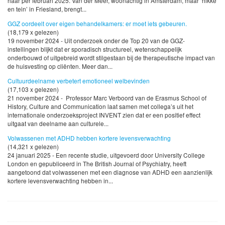
haar per februari 2025. Van der Meer, woonachtig in Amsterdam, maar ‘hikke
en tein’ in Friesland, brengt...
GGZ oordeelt over eigen behandelkamers: er moet iets gebeuren.
(18,179 x gelezen)
19 november 2024 - Uit onderzoek onder de Top 20 van de GGZ-
instellingen blijkt dat er sporadisch structureel, wetenschappelijk
onderbouwd of uitgebreid wordt stilgestaan bij de therapeutische impact van
de huisvesting op cliënten. Meer dan...
Cultuurdeelname verbetert emotioneel welbevinden
(17,103 x gelezen)
21 november 2024 - Professor Marc Verboord van de Erasmus School of
History, Culture and Communication laat samen met collega’s uit het
internationale onderzoeksproject INVENT zien dat er een positief effect
uitgaat van deelname aan culturele...
Volwassenen met ADHD hebben kortere levensverwachting
(14,321 x gelezen)
24 januari 2025 - Een recente studie, uitgevoerd door University College
London en gepubliceerd in The British Journal of Psychiatry, heeft
aangetoond dat volwassenen met een diagnose van ADHD een aanzienlijk
kortere levensverwachting hebben in...