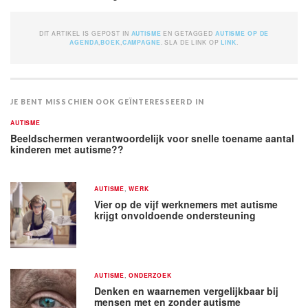
DIT ARTIKEL IS GEPOST IN
AUTISME
EN GETAGGED
AUTISME OP DE
AGENDA
,
BOEK
,
CAMPAGNE
. SLA DE LINK OP
LINK
.
JE BENT MISSCHIEN OOK GEÏNTERESSEERD IN
AUTISME
Beeldschermen verantwoordelijk voor snelle toename aantal
kinderen met autisme??
AUTISME
,
WERK
Vier op de vijf werknemers met autisme
krijgt onvoldoende ondersteuning
AUTISME
,
ONDERZOEK
Denken en waarnemen vergelijkbaar bij
mensen met en zonder autisme