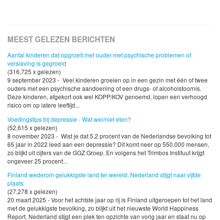
MEEST GELEZEN BERICHTEN
Aantal kinderen dat opgroeit met ouder met psychische problemen of
verslaving is gegroeid
(316,725 x gelezen)
9 september 2023 - Veel kinderen groeien op in een gezin met één of twee
ouders met een psychische aandoening of een drugs- of alcoholstoornis.
Deze kinderen, afgekort ook wel KOPP/KOV genoemd, lopen een verhoogd
risico om op latere leeftijd...
Voedingstips bij depressie - Wat wel/niet eten?
(52,615 x gelezen)
8 november 2023 - Wist je dat 5,2 procent van de Nederlandse bevolking tot
65 jaar in 2022 leed aan een depressie? Dit komt neer op 550.000 mensen,
zo blijkt uit cijfers van de GGZ Groep. En volgens het Trimbos Instituut krijgt
ongeveer 25 procent...
Finland wederom gelukkigste land ter wereld, Nederland stijgt naar vijfde
plaats
(27,278 x gelezen)
20 maart 2025 - Voor het achtste jaar op rij is Finland uitgeroepen tot het land
met de gelukkigste bevolking, zo blijkt uit het nieuwste World Happiness
Report. Nederland stijgt een plek ten opzichte van vorig jaar en staat nu op