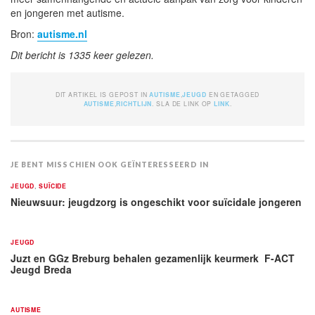
en jongeren met autisme.
Bron:
autisme.nl
Dit bericht is 1335 keer gelezen.
DIT ARTIKEL IS GEPOST IN
AUTISME
,
JEUGD
EN GETAGGED
AUTISME
,
RICHTLIJN
. SLA DE LINK OP
LINK
.
JE BENT MISSCHIEN OOK GEÏNTERESSEERD IN
JEUGD
,
SUÏCIDE
Nieuwsuur: jeugdzorg is ongeschikt voor suïcidale jongeren
JEUGD
Juzt en GGz Breburg behalen gezamenlijk keurmerk F-ACT
Jeugd Breda
AUTISME