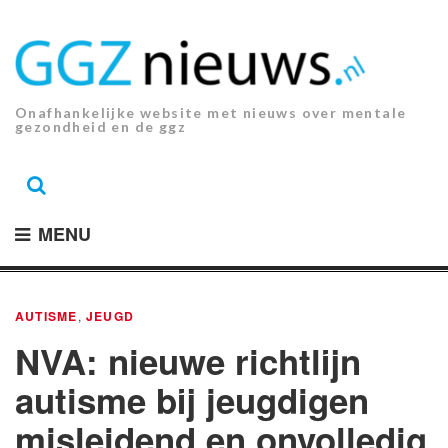
Ga
naar
de
inhoud.
Onafhankelijke website met nieuws over mentale
gezondheid en de ggz
MENU
AUTISME
,
JEUGD
NVA: nieuwe richtlijn
autisme bij jeugdigen
misleidend en onvolledig