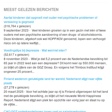
MEEST GELEZEN BERICHTEN
Aantal kinderen dat opgroeit met ouder met psychische problemen of
verslaving is gegroeid
(316,764 x gelezen)
9 september 2023 - Veel kinderen groeien op in een gezin met één of twee
ouders met een psychische aandoening of een drugs- of alcoholstoornis.
Deze kinderen, afgekort ook wel KOPP/KOV genoemd, lopen een verhoogd
risico om op latere leeftijd...
Voedingstips bij depressie - Wat wel/niet eten?
(52,617 x gelezen)
8 november 2023 - Wist je dat 5,2 procent van de Nederlandse bevolking tot
65 jaar in 2022 leed aan een depressie? Dit komt neer op 550.000 mensen,
zo blijkt uit cijfers van de GGZ Groep. En volgens het Trimbos Instituut krijgt
ongeveer 25 procent...
Finland wederom gelukkigste land ter wereld, Nederland stijgt naar vijfde
plaats
(27,278 x gelezen)
20 maart 2025 - Voor het achtste jaar op rij is Finland uitgeroepen tot het land
met de gelukkigste bevolking, zo blijkt uit het nieuwste World Happiness
Report. Nederland stijgt een plek ten opzichte van vorig jaar en staat nu op
de vijfde...
CAO GGZ onderhandelingen lopen vast op salarisverhoging