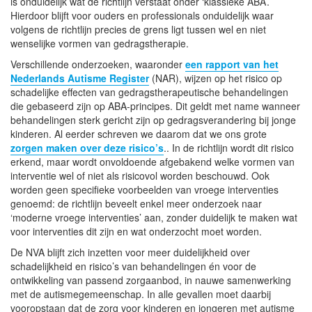
is onduidelijk wat de richtlijn verstaat onder ‘klassieke ABA’.
Hierdoor blijft voor ouders en professionals onduidelijk waar
volgens de richtlijn precies de grens ligt tussen wel en niet
wenselijke vormen van gedragstherapie.
Verschillende onderzoeken, waaronder
een rapport van het
Nederlands Autisme Register
(NAR), wijzen op het risico op
schadelijke effecten van gedragstherapeutische behandelingen
die gebaseerd zijn op ABA-principes. Dit geldt met name wanneer
behandelingen sterk gericht zijn op gedragsverandering bij jonge
kinderen. Al eerder schreven we daarom dat we ons grote
zorgen maken over deze risico’s
.. In de richtlijn wordt dit risico
erkend, maar wordt onvoldoende afgebakend welke vormen van
interventie wel of niet als risicovol worden beschouwd. Ook
worden geen specifieke voorbeelden van vroege interventies
genoemd: de richtlijn beveelt enkel meer onderzoek naar
‘moderne vroege interventies’ aan, zonder duidelijk te maken wat
voor interventies dit zijn en wat onderzocht moet worden.
De NVA blijft zich inzetten voor meer duidelijkheid over
schadelijkheid en risico’s van behandelingen én voor de
ontwikkeling van passend zorgaanbod, in nauwe samenwerking
met de autismegemeenschap. In alle gevallen moet daarbij
vooropstaan dat de zorg voor kinderen en jongeren met autisme