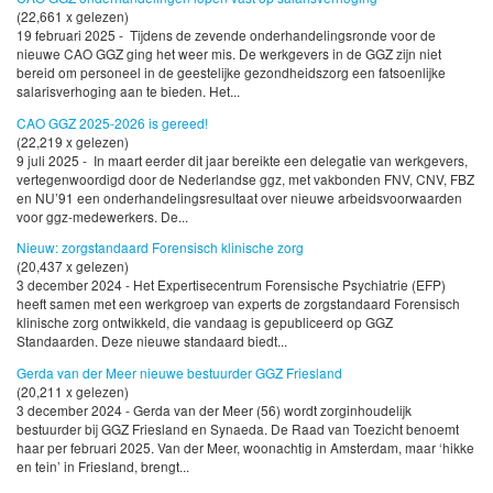
(22,661 x gelezen)
19 februari 2025 - Tijdens de zevende onderhandelingsronde voor de
nieuwe CAO GGZ ging het weer mis. De werkgevers in de GGZ zijn niet
bereid om personeel in de geestelijke gezondheidszorg een fatsoenlijke
salarisverhoging aan te bieden. Het...
CAO GGZ 2025-2026 is gereed!
(22,219 x gelezen)
9 juli 2025 - In maart eerder dit jaar bereikte een delegatie van werkgevers,
vertegenwoordigd door de Nederlandse ggz, met vakbonden FNV, CNV, FBZ
en NU’91 een onderhandelingsresultaat over nieuwe arbeidsvoorwaarden
voor ggz-medewerkers. De...
Nieuw: zorgstandaard Forensisch klinische zorg
(20,437 x gelezen)
3 december 2024 - Het Expertisecentrum Forensische Psychiatrie (EFP)
heeft samen met een werkgroep van experts de zorgstandaard Forensisch
klinische zorg ontwikkeld, die vandaag is gepubliceerd op GGZ
Standaarden. Deze nieuwe standaard biedt...
Gerda van der Meer nieuwe bestuurder GGZ Friesland
(20,211 x gelezen)
3 december 2024 - Gerda van der Meer (56) wordt zorginhoudelijk
bestuurder bij GGZ Friesland en Synaeda. De Raad van Toezicht benoemt
haar per februari 2025. Van der Meer, woonachtig in Amsterdam, maar ‘hikke
en tein’ in Friesland, brengt...