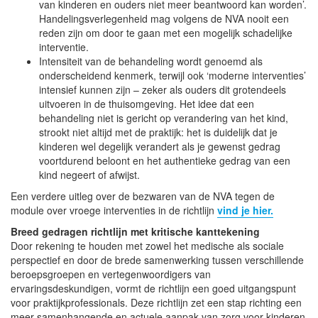
van kinderen en ouders niet meer beantwoord kan worden’.
Handelingsverlegenheid mag volgens de NVA nooit een
reden zijn om door te gaan met een mogelijk schadelijke
interventie.
Intensiteit van de behandeling wordt genoemd als
onderscheidend kenmerk, terwijl ook ‘moderne interventies’
intensief kunnen zijn – zeker als ouders dit grotendeels
uitvoeren in de thuisomgeving. Het idee dat een
behandeling niet is gericht op verandering van het kind,
strookt niet altijd met de praktijk: het is duidelijk dat je
kinderen wel degelijk verandert als je gewenst gedrag
voortdurend beloont en het authentieke gedrag van een
kind negeert of afwijst.
Een verdere uitleg over de bezwaren van de NVA tegen de
module over vroege interventies in de richtlijn
vind je hier.
Breed gedragen richtlijn met kritische kanttekening
Door rekening te houden met zowel het medische als sociale
perspectief en door de brede samenwerking tussen verschillende
beroepsgroepen en vertegenwoordigers van
ervaringsdeskundigen, vormt de richtlijn een goed uitgangspunt
voor praktijkprofessionals. Deze richtlijn zet een stap richting een
meer samenhangende en actuele aanpak van zorg voor kinderen