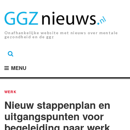
Ga
naar
de
inhoud.
Onafhankelijke website met nieuws over mentale
gezondheid en de ggz
MENU
WERK
Nieuw stappenplan en
uitgangspunten voor
begeleiding naar werk