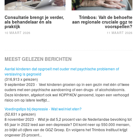
Consultatie brengt je verder,
Trimbos: Valt de behoefte
als behandelaar én als
aan regionale cruciale ggz te
praktijk
voorspellen?
10 MAART 2026
11 MAART 2026
MEEST GELEZEN BERICHTEN
Aantal kinderen dat opgroeit met ouder met psychische problemen of
verslaving is gegroeid
(316,913 x gelezen)
9 september 2023 - Veel kinderen groeien op in een gezin met één of twee
ouders met een psychische aandoening of een drugs- of alcoholstoornis.
Deze kinderen, afgekort ook wel KOPP/KOV genoemd, lopen een verhoogd
risico om op latere leeftijd...
Voedingstips bij depressie - Wat wel/niet eten?
(52,631 x gelezen)
8 november 2023 - Wist je dat 5,2 procent van de Nederlandse bevolking tot
65 jaar in 2022 leed aan een depressie? Dit komt neer op 550.000 mensen,
zo blijkt uit cijfers van de GGZ Groep. En volgens het Trimbos Instituut krijgt
ongeveer 25 procent...