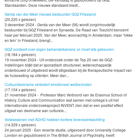
Standaarden. Deze nieuwe standaard biedt...
Gerda van der Meer nieuwe bestuurder GGZ Friesland
(20,220 x gelezen)
3 december 2024 - Gerda van der Meer (56) wordt zorginhoudelijk
bestuurder bij GGZ Friesland en Synaeda. De Raad van Toezicht benoemt
haar per februari 2025. Van der Meer, woonachtig in Amsterdam, maar ‘hikke
en tein’ in Friesland, brengt...
GGZ oordeelt over eigen behandelkamers: er moet iets gebeuren.
(18,184 x gelezen)
19 november 2024 - Uit onderzoek onder de Top 20 van de GGZ-
instellingen blijkt dat er sporadisch structureel, wetenschappelijk
onderbouwd of uitgebreid wordt stilgestaan bij de therapeutische impact van
de huisvesting op cliënten. Meer dan...
Cultuurdeelname verbetert emotioneel welbevinden
(17,104 x gelezen)
21 november 2024 - Professor Marc Verboord van de Erasmus School of
History, Culture and Communication laat samen met collega’s uit het
internationale onderzoeksproject INVENT zien dat er een positief effect
uitgaat van deelname aan culturele...
Volwassenen met ADHD hebben kortere levensverwachting
(14,329 x gelezen)
24 januari 2025 - Een recente studie, uitgevoerd door University College
London en gepubliceerd in The British Journal of Psychiatry, heeft