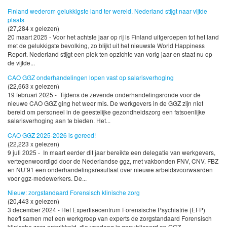
Finland wederom gelukkigste land ter wereld, Nederland stijgt naar vijfde
plaats
(27,284 x gelezen)
20 maart 2025 - Voor het achtste jaar op rij is Finland uitgeroepen tot het land
met de gelukkigste bevolking, zo blijkt uit het nieuwste World Happiness
Report. Nederland stijgt een plek ten opzichte van vorig jaar en staat nu op
de vijfde...
CAO GGZ onderhandelingen lopen vast op salarisverhoging
(22,663 x gelezen)
19 februari 2025 - Tijdens de zevende onderhandelingsronde voor de
nieuwe CAO GGZ ging het weer mis. De werkgevers in de GGZ zijn niet
bereid om personeel in de geestelijke gezondheidszorg een fatsoenlijke
salarisverhoging aan te bieden. Het...
CAO GGZ 2025-2026 is gereed!
(22,223 x gelezen)
9 juli 2025 - In maart eerder dit jaar bereikte een delegatie van werkgevers,
vertegenwoordigd door de Nederlandse ggz, met vakbonden FNV, CNV, FBZ
en NU’91 een onderhandelingsresultaat over nieuwe arbeidsvoorwaarden
voor ggz-medewerkers. De...
Nieuw: zorgstandaard Forensisch klinische zorg
(20,443 x gelezen)
3 december 2024 - Het Expertisecentrum Forensische Psychiatrie (EFP)
heeft samen met een werkgroep van experts de zorgstandaard Forensisch
klinische zorg ontwikkeld, die vandaag is gepubliceerd op GGZ