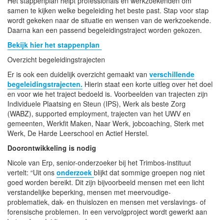
Het stappenplan helpt professionals en werkzoekenden om
samen te kijken welke begeleiding het beste past. Stap voor stap
wordt gekeken naar de situatie en wensen van de werkzoekende.
Daarna kan een passend begeleidingstraject worden gekozen.
Bekijk hier het stappenplan
Overzicht begeleidingstrajecten
Er is ook een duidelijk overzicht gemaakt van
verschillende
begeleidingstrajecten.
Hierin staat een korte uitleg over het doel
en voor wie het traject bedoeld is. Voorbeelden van trajecten zijn
Individuele Plaatsing en Steun (IPS), Werk als beste Zorg
(WABZ), supported employment, trajecten van het UWV en
gemeenten, Werkfit Maken, Naar Werk, jobcoaching, Sterk met
Werk, De Harde Leerschool en Actief Herstel.
Doorontwikkeling is nodig
Nicole van Erp, senior-onderzoeker bij het Trimbos-instituut
vertelt: “Uit ons
onderzoek
blijkt dat sommige groepen nog niet
goed worden bereikt. Dit zijn bijvoorbeeld mensen met een licht
verstandelijke beperking, mensen met meervoudige-
problematiek, dak- en thuislozen en mensen met verslavings- of
forensische problemen. In een vervolgproject wordt gewerkt aan