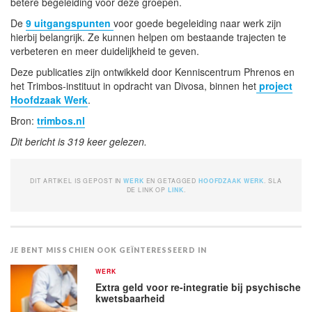
betere begeleiding voor deze groepen.
De
9 uitgangspunten
voor goede begeleiding naar werk zijn
hierbij belangrijk. Ze kunnen helpen om bestaande trajecten te
verbeteren en meer duidelijkheid te geven.
Deze publicaties zijn ontwikkeld door Kenniscentrum Phrenos en
het Trimbos-instituut in opdracht van Divosa, binnen het
project
Hoofdzaak Werk
.
Bron:
trimbos.nl
Dit bericht is 319 keer gelezen.
DIT ARTIKEL IS GEPOST IN
WERK
EN GETAGGED
HOOFDZAAK WERK
. SLA
DE LINK OP
LINK
.
JE BENT MISSCHIEN OOK GEÏNTERESSEERD IN
WERK
Extra geld voor re-integratie bij psychische
kwetsbaarheid