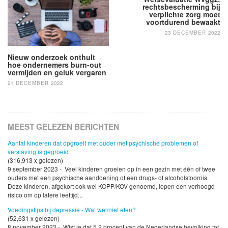
navigatie
rechtsbescherming bij
verplichte zorg moet
voortdurend bewaakt
23 DECEMBER 2022
Nieuw onderzoek onthult
hoe ondernemers burn-out
vermijden en geluk vergaren
21 DECEMBER 2022
MEEST GELEZEN BERICHTEN
Aantal kinderen dat opgroeit met ouder met psychische problemen of
verslaving is gegroeid
(316,913 x gelezen)
9 september 2023 - Veel kinderen groeien op in een gezin met één of twee
ouders met een psychische aandoening of een drugs- of alcoholstoornis.
Deze kinderen, afgekort ook wel KOPP/KOV genoemd, lopen een verhoogd
risico om op latere leeftijd...
Voedingstips bij depressie - Wat wel/niet eten?
(52,631 x gelezen)
8 november 2023 - Wist je dat 5,2 procent van de Nederlandse bevolking tot