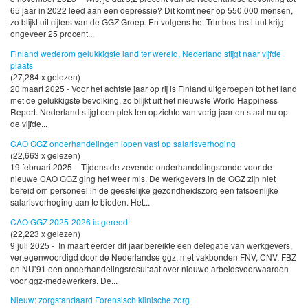
65 jaar in 2022 leed aan een depressie? Dit komt neer op 550.000 mensen,
zo blijkt uit cijfers van de GGZ Groep. En volgens het Trimbos Instituut krijgt
ongeveer 25 procent...
Finland wederom gelukkigste land ter wereld, Nederland stijgt naar vijfde
plaats
(27,284 x gelezen)
20 maart 2025 - Voor het achtste jaar op rij is Finland uitgeroepen tot het land
met de gelukkigste bevolking, zo blijkt uit het nieuwste World Happiness
Report. Nederland stijgt een plek ten opzichte van vorig jaar en staat nu op
de vijfde...
CAO GGZ onderhandelingen lopen vast op salarisverhoging
(22,663 x gelezen)
19 februari 2025 - Tijdens de zevende onderhandelingsronde voor de
nieuwe CAO GGZ ging het weer mis. De werkgevers in de GGZ zijn niet
bereid om personeel in de geestelijke gezondheidszorg een fatsoenlijke
salarisverhoging aan te bieden. Het...
CAO GGZ 2025-2026 is gereed!
(22,223 x gelezen)
9 juli 2025 - In maart eerder dit jaar bereikte een delegatie van werkgevers,
vertegenwoordigd door de Nederlandse ggz, met vakbonden FNV, CNV, FBZ
en NU’91 een onderhandelingsresultaat over nieuwe arbeidsvoorwaarden
voor ggz-medewerkers. De...
Nieuw: zorgstandaard Forensisch klinische zorg