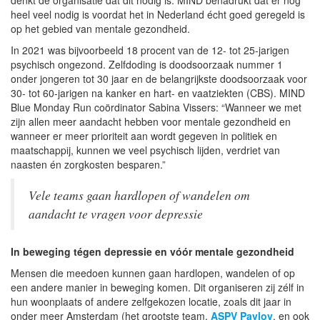
heel veel nodig is voordat het in Nederland écht goed geregeld is
op het gebied van mentale gezondheid.
In 2021 was bijvoorbeeld 18 procent van de 12- tot 25-jarigen
psychisch ongezond. Zelfdoding is doodsoorzaak nummer 1
onder jongeren tot 30 jaar en de belangrijkste doodsoorzaak voor
30- tot 60-jarigen na kanker en hart- en vaatziekten (CBS). MIND
Blue Monday Run coördinator Sabina Vissers: “Wanneer we met
zijn allen meer aandacht hebben voor mentale gezondheid en
wanneer er meer prioriteit aan wordt gegeven in politiek en
maatschappij, kunnen we veel psychisch lijden, verdriet van
naasten én zorgkosten besparen.”
Vele teams gaan hardlopen of wandelen om
aandacht te vragen voor depressie
In beweging tégen depressie en vóór mentale gezondheid
Mensen die meedoen kunnen gaan hardlopen, wandelen of op
een andere manier in beweging komen. Dit organiseren zij zélf in
hun woonplaats of andere zelfgekozen locatie, zoals dit jaar in
onder meer Amsterdam (het grootste team,
ASPV Pavlov
, en ook