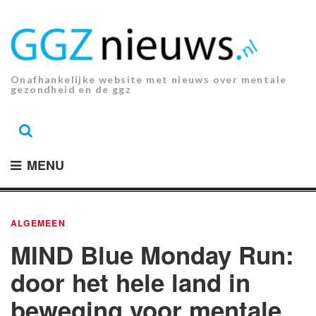
Ga
naar
de
inhoud.
Onafhankelijke website met nieuws over mentale
gezondheid en de ggz
MENU
ALGEMEEN
MIND Blue Monday Run:
door het hele land in
beweging voor mentale