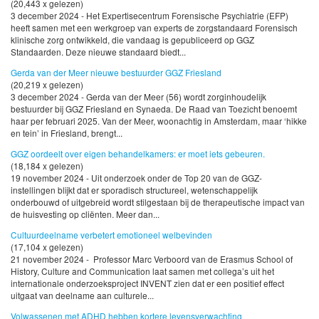
(20,443 x gelezen)
3 december 2024 - Het Expertisecentrum Forensische Psychiatrie (EFP)
heeft samen met een werkgroep van experts de zorgstandaard Forensisch
klinische zorg ontwikkeld, die vandaag is gepubliceerd op GGZ
Standaarden. Deze nieuwe standaard biedt...
Gerda van der Meer nieuwe bestuurder GGZ Friesland
(20,219 x gelezen)
3 december 2024 - Gerda van der Meer (56) wordt zorginhoudelijk
bestuurder bij GGZ Friesland en Synaeda. De Raad van Toezicht benoemt
haar per februari 2025. Van der Meer, woonachtig in Amsterdam, maar ‘hikke
en tein’ in Friesland, brengt...
GGZ oordeelt over eigen behandelkamers: er moet iets gebeuren.
(18,184 x gelezen)
19 november 2024 - Uit onderzoek onder de Top 20 van de GGZ-
instellingen blijkt dat er sporadisch structureel, wetenschappelijk
onderbouwd of uitgebreid wordt stilgestaan bij de therapeutische impact van
de huisvesting op cliënten. Meer dan...
Cultuurdeelname verbetert emotioneel welbevinden
(17,104 x gelezen)
21 november 2024 - Professor Marc Verboord van de Erasmus School of
History, Culture and Communication laat samen met collega’s uit het
internationale onderzoeksproject INVENT zien dat er een positief effect
uitgaat van deelname aan culturele...
Volwassenen met ADHD hebben kortere levensverwachting