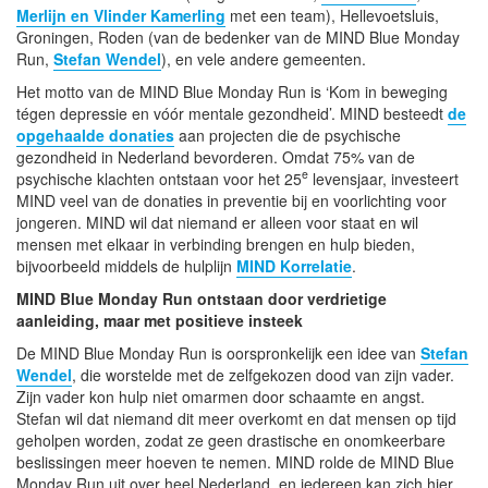
Merlijn en Vlinder Kamerling
met een team), Hellevoetsluis,
Groningen, Roden (van de bedenker van de MIND Blue Monday
Run,
Stefan Wendel
), en vele andere gemeenten.
Het motto van de MIND Blue Monday Run is ‘Kom in beweging
tégen depressie en vóór mentale gezondheid’. MIND besteedt
de
opgehaalde donaties
aan projecten die de psychische
gezondheid in Nederland bevorderen. Omdat 75% van de
e
psychische klachten ontstaan voor het 25
levensjaar, investeert
MIND veel van de donaties in preventie bij en voorlichting voor
jongeren. MIND wil dat niemand er alleen voor staat en wil
mensen met elkaar in verbinding brengen en hulp bieden,
bijvoorbeeld middels de hulplijn
MIND Korrelatie
.
MIND Blue Monday Run ontstaan door verdrietige
aanleiding, maar met positieve insteek
De MIND Blue Monday Run is oorspronkelijk een idee van
Stefan
Wendel
, die worstelde met de zelfgekozen dood van zijn vader.
Zijn vader kon hulp niet omarmen door schaamte en angst.
Stefan wil dat niemand dit meer overkomt en dat mensen op tijd
geholpen worden, zodat ze geen drastische en onomkeerbare
beslissingen meer hoeven te nemen. MIND rolde de MIND Blue
Monday Run uit over heel Nederland, en iedereen kan zich hier